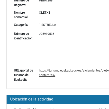
Número de
HBI01288
Registro:
Nombre
OLETXE
comercial:
Categoría:
1 ESTRELLA
Número de
J95919536
identificación:
URL (portal de
https://turismo.euskadi.eus/es/alojamientos/olet
turismo de
content/es/
Euskadi):
Ubicación de la actividad