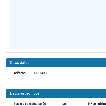
Otros datos
Teléfono:
618626483
Datos específicos
Servicio de restauración:
No
Nº de habita