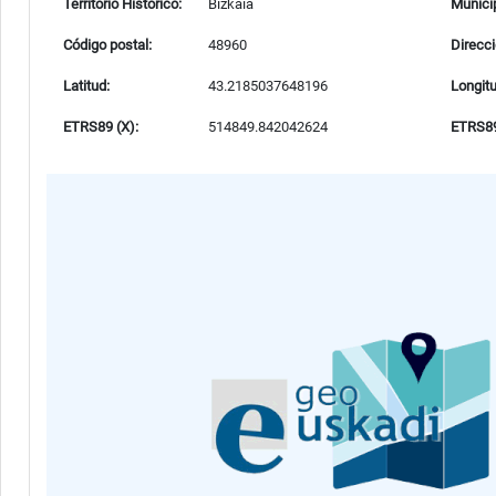
Territorio Histórico:
Bizkaia
Municip
Código postal:
48960
Direcci
Latitud:
43.2185037648196
Longitu
ETRS89 (X):
514849.842042624
ETRS89