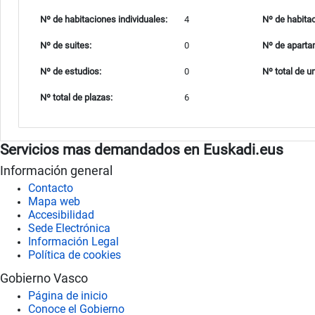
Nº de habitaciones individuales:
4
Nº de habita
Nº de suites:
0
Nº de aparta
Nº de estudios:
0
Nº total de u
Nº total de plazas:
6
Servicios mas demandados en Euskadi.eus
Información general
Contacto
Mapa web
Accesibilidad
Sede Electrónica
Información Legal
Política de cookies
Gobierno Vasco
Página de inicio
Conoce el Gobierno