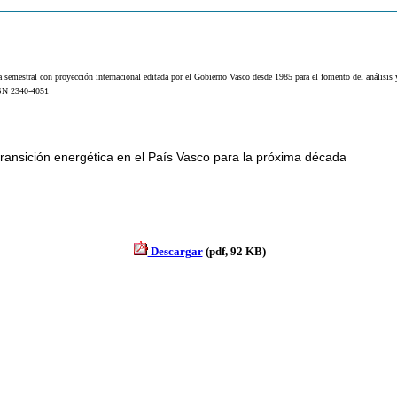
a semestral con proyección internacional editada por el Gobierno Vasco desde 1985 para el fomento del análisis
SSN 2340-4051
transición energética en el País Vasco para la próxima década
Descargar
(pdf, 92 KB)