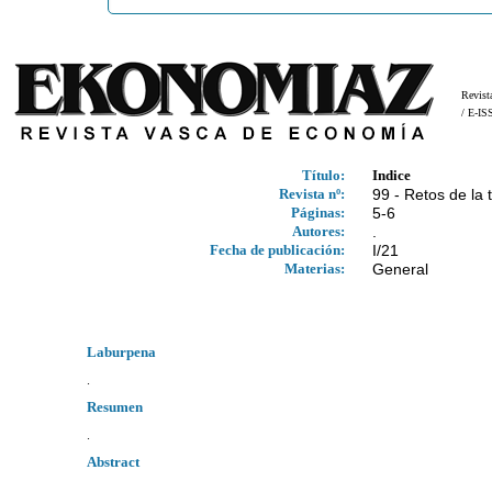
Revist
/ E-I
Título:
Indice
Revista nº:
99 - Retos de la 
Páginas:
5-6
Autores:
.
Fecha de publicación:
I/21
Materias:
General
Laburpena
.
Resumen
.
Abstract
.