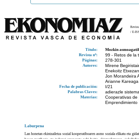
Revist
/ E-I
Título:
Mozkin asmoagatik 
Revista nº:
99 - Retos de la 
Páginas:
278-301
Autores:
Mirene Begiristai
Enekoitz Etxezarr
Jon Morandeira 
Arianne Kareaga 
Fecha de publicación:
I/21
Palabras Claves:
adierazle sistema
Materias:
Cooperativas de 
Emprendimiento
Laburpena
Lan honetan ekintzailetza sozial kooperatiboaren asmo soziala elikatu eta gida