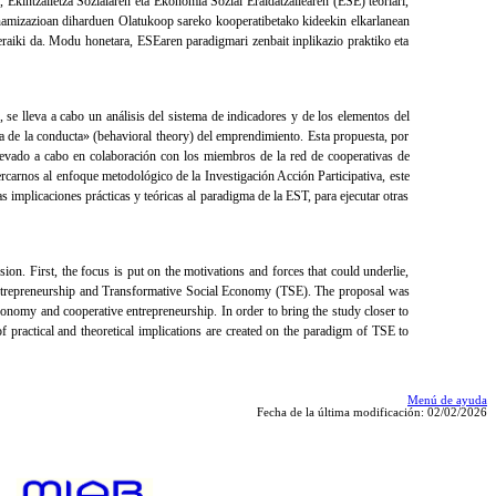
k, Ekintzailetza Sozialaren eta Ekonomia Sozial Eraldatzailearen (ESE) teoriari,
inamizazioan diharduen Olatukoop sareko kooperatibetako kideekin elkarlanean
 eraiki da. Modu honetara, ESEaren paradigmari zenbait inplikazio praktiko eta
 se lleva a cabo un análisis del sistema de indicadores y de los elementos del
ía de la conducta» (behavioral theory) del emprendimiento. Esta propuesta, por
levado a cabo en colaboración con los miembros de la red de cooperativas de
arnos al enfoque metodológico de la Investigación Acción Participativa, este
 implicaciones prácticas y teóricas al paradigma de la EST, para ejecutar otras
sion. First, the focus is put on the motivations and forces that could underlie,
al Entrepreneurship and Transformative Social Economy (TSE). The proposal was
onomy and cooperative entrepreneurship. In order to bring the study closer to
f practical and theoretical implications are created on the paradigm of TSE to
Menú de ayuda
Fecha de la última modificación: 02/02/2026