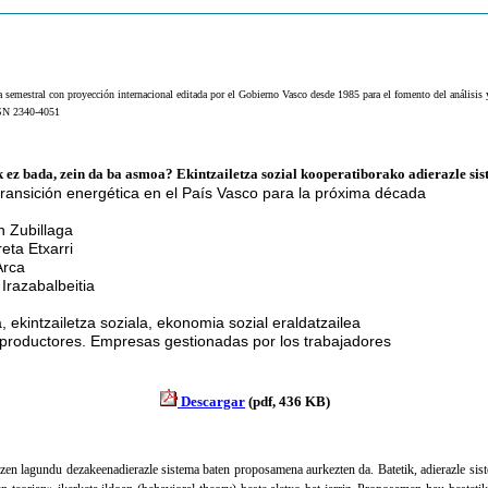
a semestral con proyección internacional editada por el Gobierno Vasco desde 1985 para el fomento del análisis
SSN 2340-4051
ez bada, zein da ba asmoa? Ekintzailetza sozial kooperatiborako adierazle s
transición energética en el País Vasco para la próxima década
n Zubillaga
eta Etxarri
Arca
Irazabalbeitia
, ekintzailetza soziala, ekonomia sozial eraldatzailea
productores. Empresas gestionadas por los trabajadores
Descargar
(pdf, 436 KB)
tzen lagundu dezakeenadierazle sistema baten proposamena aurkezten da. Batetik, adierazle sist