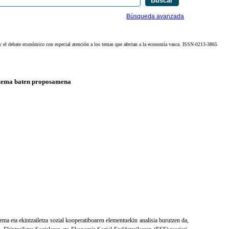
Búsqueda avanzada
 y el debate económico con especial atención a los temas que afectan a la economía vasca. ISSN-0213-3865
istema baten proposamena
ema eta ekintzailetza sozial kooperatiboaren elementuekin analisia burutzen da,