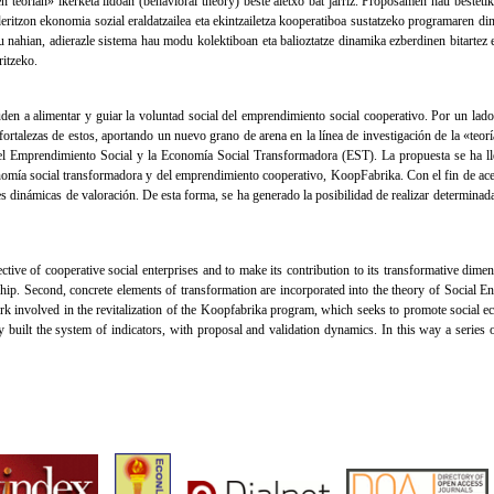
en teorian» ikerketa ildoan (behavioral theory) beste aletxo bat jarriz. Proposamen hau besteti
eritzon ekonomia sozial eraldatzailea eta ekintzailetza kooperatiboa sustatzeko programaren d
u nahian, adierazle sistema hau modu kolektiboan eta balioztatze dinamika ezberdinen bitartez
ritzeko.
den a alimentar y guiar la voluntad social del emprendimiento social cooperativo. Por un lado,
ortalezas de estos, aportando un nuevo grano de arena en la línea de investigación de la «teor
 del Emprendimiento Social y la Economía Social Transformadora (EST). La propuesta se ha l
mía social transformadora y del emprendimiento cooperativo, KoopFabrika. Con el fin de acerc
s dinámicas de valoración. De esta forma, se ha generado la posibilidad de realizar determinadas
tive of cooperative social enterprises and to make its contribution to its transformative dimen
urship. Second, concrete elements of transformation are incorporated into the theory of Soci
 involved in the revitalization of the Koopfabrika program, which seeks to promote social ec
 built the system of indicators, with proposal and validation dynamics. In this way a series o