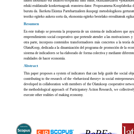
hauen motibazio eta indarrei erreparatu nahi baitie, ekintzailetzaren «jokabide
eduki eraldatzaile konkretuagoak eranstera dator. Proposamena Koopfabrika d
burutu da. Ikerketa Ekintza Partehartzaileen ikuspegi metodologikora gerturat
teoriko egiteko aukera sortu da, ekonomia egiteko bestelako errealitateak egika
Resumen
En este trabajo se presenta la propuesta de un sistema de indicadores que ayu
emprendimiento social cooperativo que pretende atender a las motivaciones y f
otra parte, incorpora contenidos transformadores más concretos a la teoría
OlatuKoop, dedicada a la dinamización del programa de promoción de la econo
sistema de indicadores se ha elaborado de forma colectiva y mediante diferente
realidades de hacer economía.
Abstract
This paper proposes a system of indicators that can help guide the social objec
contributing to the research of the «behavioral theory» in social entreprene
developed in collaboration with members of the Olatukoop cooperative network
the methodological approach of Participatory Action Research, we collectively
execute other realities of making economy.