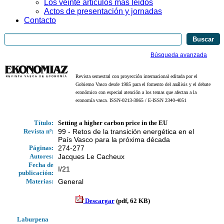
Los veinte artículos más leidos
Actos de presentación y jornadas
Contacto
Búsqueda avanzada
Revista semestral con proyección internacional editada por el
Gobierno Vasco desde 1985 para el fomento del análisis y el debate
económico con especial atención a los temas que afectan a la
economía vasca. ISSN-0213-3865 / E-ISSN 2340-4051
Título:
Setting a higher carbon price in the EU
Revista nº:
99 - Retos de la transición energética en el
País Vasco para la próxima década
Páginas:
274-277
Autores:
Jacques Le Cacheux
Fecha de
I/21
publicación:
Materias:
General
Descargar
(pdf, 62 KB)
Laburpena