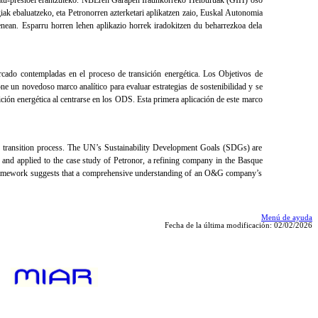
egiak ebaluatzeko, eta Petronorren azterketari aplikatzen zaio, Euskal Autonomia
enean. Esparru horren lehen aplikazio horrek iradokitzen du beharrezkoa dela
rcado contempladas en el proceso de transición energética. Los Objetivos de
ne un novedoso marco analítico para evaluar estrategias de sostenibilidad y se
ción energética al centrarse en los ODS. Esta primera aplicación de este marco
gy transition process. The UN’s Sustainability Development Goals (SDGs) are
sed and applied to the case study of Petronor, a refining company in the Basque
s framework suggests that a comprehensive understanding of an O&G company’s
Menú de ayuda
Fecha de la última modificación: 02/02/2026