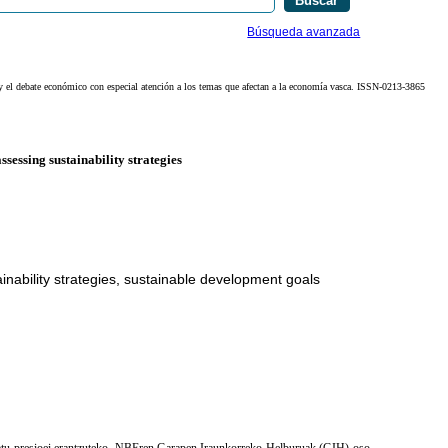
Búsqueda avanzada
 y el debate económico con especial atención a los temas que afectan a la economía vasca. ISSN-0213-3865
essing sustainability strategies
ainability strategies, sustainable development goals
merkatu-presioei erantzuteko. NBEren Garapen Iraunkorreko Helburuak (GIH) oso