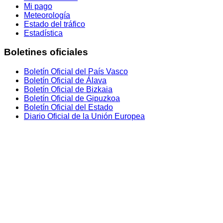
Mi pago
Meteorología
Estado del tráfico
Estadística
Boletines oficiales
Boletín Oficial del País Vasco
Boletín Oficial de Álava
Boletín Oficial de Bizkaia
Boletín Oficial de Gipuzkoa
Boletín Oficial del Estado
Diario Oficial de la Unión Europea