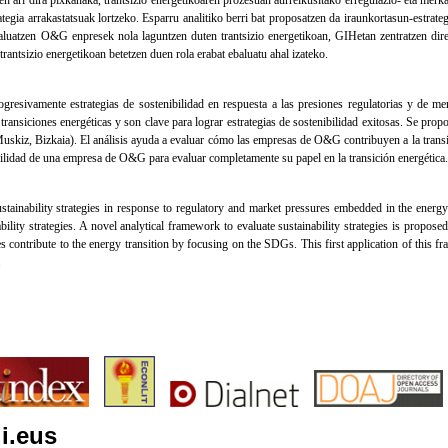
ategia arrakastatsuak lortzeko. Esparru analitiko berri bat proposatzen da iraunkortasun-estrat
aluatzen O&G enpresek nola laguntzen duten trantsizio energetikoan, GIHetan zentratzen dir
antsizio energetikoan betetzen duen rola erabat ebaluatu ahal izateko.
esivamente estrategias de sostenibilidad en respuesta a las presiones regulatorias y de me
nsiciones energéticas y son clave para lograr estrategias de sostenibilidad exitosas. Se propo
Muskiz, Bizkaia). El análisis ayuda a evaluar cómo las empresas de O&G contribuyen a la transi
bilidad de una empresa de O&G para evaluar completamente su papel en la transición energética.
ainability strategies in response to regulatory and market pressures embedded in the ener
bility strategies. A novel analytical framework to evaluate sustainability strategies is propo
contribute to the energy transition by focusing on the SDGs. This first application of thi
.
i.eus