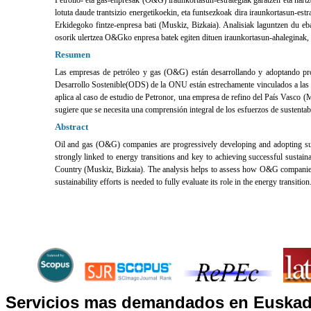
lotuta daude trantsizio energetikoekin, eta funtsezkoak dira iraunkortasun-estr
Erkidegoko fintze-enpresa bati (Muskiz, Bizkaia). Analisiak laguntzen du eb
osorik ulertzea O&Gko enpresa batek egiten dituen iraunkortasun-ahaleginak, tr
Resumen
Las empresas de petróleo y gas (O&G) están desarrollando y adoptando progr
Desarrollo Sostenible(ODS) de la ONU están estrechamente vinculados a las tra
aplica al caso de estudio de Petronor, una empresa de refino del País Vasco (
sugiere que se necesita una comprensión integral de los esfuerzos de sustenta
Abstract
Oil and gas (O&G) companies are progressively developing and adopting sust
strongly linked to energy transitions and key to achieving successful sustaina
Country (Muskiz, Bizkaia). The analysis helps to assess how O&G companies 
sustainability efforts is needed to fully evaluate its role in the energy transition
Servicios mas demandados en Euskad