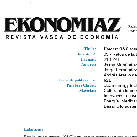
Revist
/ E-I
Título:
How are O&G compani
Revista nº:
99 - Retos de la 
Páginas:
213-241
Autores:
Jaime Menéndez
Jorge Fernánde
Andrés Araujo de
Fecha de publicación:
I/21
Palabras Claves:
clean energy tech
Materias:
Cultura de la em
Innovación e inve
Energía. Medioa
Desarrollo sosten
Laburpena
Petrolio- eta gas-enpresak (O&G) iraunkortasun-estrategiak garatzen eta hart