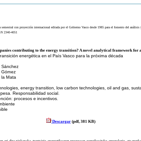
a semestral con proyección internacional editada por el Gobierno Vasco desde 1985 para el fomento del análisis
SSN 2340-4051
es contributing to the energy transition? A novel analytical framework for ass
transición energética en el País Vasco para la próxima década
 Sánchez
z Gómez
 la Mata
nologies, energy transition, low carbon technologies, oil and gas, sust
rpesa. Responsabilidad social.
nción: procesos e incentivos.
mbiente
ible
Descargar
(pdf, 381 KB)
zen ari dira pixkanaka, trantsizio energetikoaren prozesuan aurreikusitako erregulazio- eta 