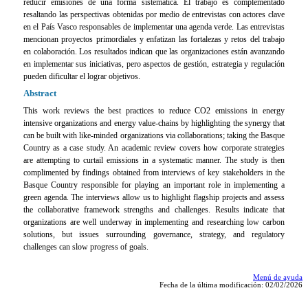
reducir emisiones de una forma sistemática. El trabajo es complementado
resaltando las perspectivas obtenidas por medio de entrevistas con actores clave
en el País Vasco responsables de implementar una agenda verde. Las entrevistas
mencionan proyectos primordiales y enfatizan las fortalezas y retos del trabajo
en colaboración. Los resultados indican que las organizaciones están avanzando
en implementar sus iniciativas, pero aspectos de gestión, estrategia y regulación
pueden dificultar el lograr objetivos.
Abstract
This work reviews the best practices to reduce CO2 emissions in energy
intensive organizations and energy value-chains by highlighting the synergy that
can be built with like-minded organizations via collaborations; taking the Basque
Country as a case study. An academic review covers how corporate strategies
are attempting to curtail emissions in a systematic manner. The study is then
complimented by findings obtained from interviews of key stakeholders in the
Basque Country responsible for playing an important role in implementing a
green agenda. The interviews allow us to highlight flagship projects and assess
the collaborative framework strengths and challenges. Results indicate that
organizations are well underway in implementing and researching low carbon
solutions, but issues surrounding governance, strategy, and regulatory
challenges can slow progress of goals.
Menú de ayuda
Fecha de la última modificación: 02/02/2026