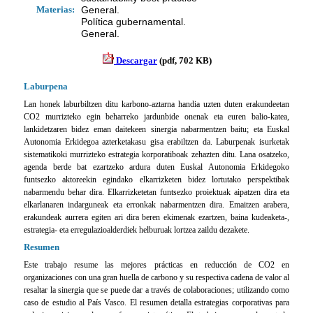
Materias:
General.
Política gubernamental.
General.
Descargar
(pdf, 702 KB)
Laburpena
Lan honek laburbiltzen ditu karbono-aztarna handia uzten duten erakundeetan
CO2 murrizteko egin beharreko jardunbide onenak eta euren balio-katea,
lankidetzaren bidez eman daitekeen sinergia nabarmentzen baitu; eta Euskal
Autonomia Erkidegoa azterketakasu gisa erabiltzen da. Laburpenak isurketak
sistematikoki murrizteko estrategia korporatiboak zehazten ditu. Lana osatzeko,
agenda berde bat ezartzeko ardura duten Euskal Autonomia Erkidegoko
funtsezko aktoreekin egindako elkarrizketen bidez lortutako perspektibak
nabarmendu behar dira. Elkarrizketetan funtsezko proiektuak aipatzen dira eta
elkarlanaren indarguneak eta erronkak nabarmentzen dira. Emaitzen arabera,
erakundeak aurrera egiten ari dira beren ekimenak ezartzen, baina kudeaketa-,
estrategia- eta erregulazioalderdiek helburuak lortzea zaildu dezakete.
Resumen
Este trabajo resume las mejores prácticas en reducción de CO2 en
organizaciones con una gran huella de carbono y su respectiva cadena de valor al
resaltar la sinergia que se puede dar a través de colaboraciones; utilizando como
caso de estudio al País Vasco. El resumen detalla estrategias corporativas para