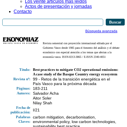
Los veinte artículos más leidos
Actos de presentación y jornadas
Contacto
Búsqueda avanzada
Revista semestral con proyección internacional editada por el
Gobierno Vasco desde 1985 para el fomento del análisis y el debate
económico con especial atención a los temas que afectan a la
economía vasca. ISSN-0213-3865 / E-ISSN 2340-4051
Título:
Best practices to mitigate CO2 operational emissions:
A case study of the Basque Country energy ecosystem
Revista nº:
99 - Retos de la transición energética en el
País Vasco para la próxima década
Páginas:
183-211
Autores:
Salvador Acha
Aitor Soler
Nilay Shah
Fecha de
I/21
publicación:
Palabras
carbon mitigation, decarbonisation,
Claves:
environmental policy, low carbon technologies,
sustainability best practice