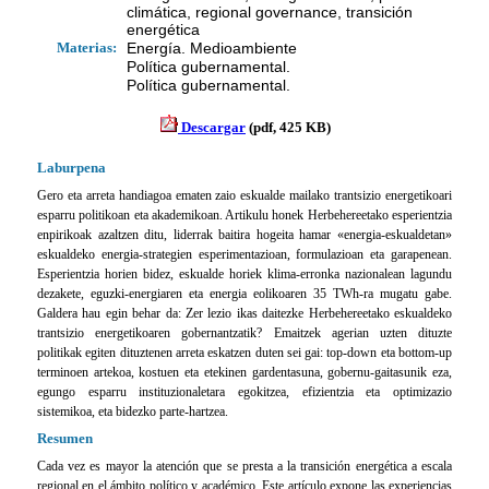
climática, regional governance, transición
energética
Materias:
Energía. Medioambiente
Política gubernamental.
Política gubernamental.
Descargar
(pdf, 425 KB)
Laburpena
Gero eta arreta handiagoa ematen zaio eskualde mailako trantsizio energetikoari
esparru politikoan eta akademikoan. Artikulu honek Herbehereetako esperientzia
enpirikoak azaltzen ditu, liderrak baitira hogeita hamar «energia-eskualdetan»
eskualdeko energia-strategien esperimentazioan, formulazioan eta garapenean.
Esperientzia horien bidez, eskualde horiek klima-erronka nazionalean lagundu
dezakete, eguzki-energiaren eta energia eolikoaren 35 TWh-ra mugatu gabe.
Galdera hau egin behar da: Zer lezio ikas daitezke Herbehereetako eskualdeko
trantsizio energetikoaren gobernantzatik? Emaitzek agerian uzten dituzte
politikak egiten dituztenen arreta eskatzen duten sei gai: top-down eta bottom-up
terminoen artekoa, kostuen eta etekinen gardentasuna, gobernu-gaitasunik eza,
egungo esparru instituzionaletara egokitzea, efizientzia eta optimizazio
sistemikoa, eta bidezko parte-hartzea.
Resumen
Cada vez es mayor la atención que se presta a la transición energética a escala
regional en el ámbito político y académico. Este artículo expone las experiencias