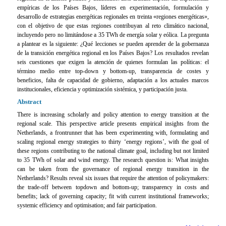
empíricas de los Países Bajos, líderes en experimentación, formulación y
desarrollo de estrategias energéticas regionales en treinta «regiones energéticas»,
con el objetivo de que estas regiones contribuyan al reto climático nacional,
incluyendo pero no limitándose a 35 TWh de energía solar y eólica. La pregunta
a plantear es la siguiente: ¿Qué lecciones se pueden aprender de la gobernanza
de la transición energética regional en los Países Bajos? Los resultados revelan
seis cuestiones que exigen la atención de quienes formulan las políticas: el
término medio entre top-down y bottom-up, transparencia de costes y
beneficios, falta de capacidad de gobierno, adaptación a los actuales marcos
institucionales, eficiencia y optimización sistémica, y participación justa.
Abstract
There is increasing scholarly and policy attention to energy transition at the
regional scale. This perspective article presents empirical insights from the
Netherlands, a frontrunner that has been experimenting with, formulating and
scaling regional energy strategies to thirty ‘energy regions’, with the goal of
these regions contributing to the national climate goal, including but not limited
to 35 TWh of solar and wind energy. The research question is: What insights
can be taken from the governance of regional energy transition in the
Netherlands? Results reveal six issues that require the attention of policymakers:
the trade-off between topdown and bottom-up; transparency in costs and
benefits; lack of governing capacity; fit with current institutional frameworks;
systemic efficiency and optimisation; and fair participation.