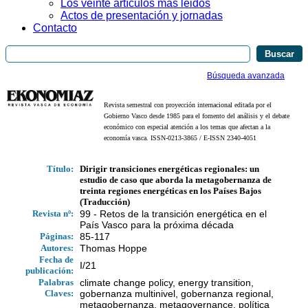
Los veinte artículos más leidos
Actos de presentación y jornadas
Contacto
Búsqueda avanzada
Revista semestral con proyección internacional editada por el
Gobierno Vasco desde 1985 para el fomento del análisis y el debate
económico con especial atención a los temas que afectan a la
economía vasca. ISSN-0213-3865 / E-ISSN 2340-4051
Título:
Dirigir transiciones energéticas regionales: un
estudio de caso que aborda la metagobernanza de
treinta regiones energéticas en los Países Bajos
(Traducción)
Revista nº:
99 - Retos de la transición energética en el
País Vasco para la próxima década
Páginas:
85-117
Autores:
Thomas Hoppe
Fecha de
I/21
publicación:
Palabras
climate change policy, energy transition,
Claves:
gobernanza multinivel, gobernanza regional,
metagobernanza, metagovernance, política