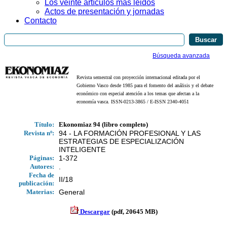
Los veinte artículos más leidos
Actos de presentación y jornadas
Contacto
Búsqueda avanzada
Revista semestral con proyección internacional editada por el
Gobierno Vasco desde 1985 para el fomento del análisis y el debate
económico con especial atención a los temas que afectan a la
economía vasca. ISSN-0213-3865 / E-ISSN 2340-4051
Título:
Ekonomiaz 94 (libro completo)
Revista nº:
94 - LA FORMACIÓN PROFESIONAL Y LAS
ESTRATEGIAS DE ESPECIALIZACIÓN
INTELIGENTE
Páginas:
1-372
Autores:
.
Fecha de
II/18
publicación:
Materias:
General
Descargar
(pdf, 20645 MB)