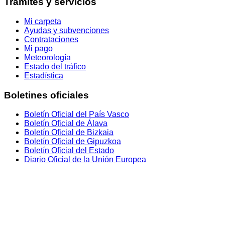
Trámites y servicios
Mi carpeta
Ayudas y subvenciones
Contrataciones
Mi pago
Meteorología
Estado del tráfico
Estadística
Boletines oficiales
Boletín Oficial del País Vasco
Boletín Oficial de Álava
Boletín Oficial de Bizkaia
Boletín Oficial de Gipuzkoa
Boletín Oficial del Estado
Diario Oficial de la Unión Europea