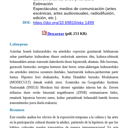
Estimación
Espectáculos; medios de comunicación (artes
escénicas, artes audiovisuales, radiodifusión,
edición, etc.).
DOI:
https://doi.org/10.69810/ekz.1499
Descargar
(pdf, 253 KB)
Laburpena
Azterlan honek kulturarekiko eta arteekiko esposizio goiztiarrak helduaroan
zehar partehartze kulturalean dituen ondorioak aztertzen ditu, kultura-ohiturak
belaunaldien artean transmiti daitezkeela dioen hipotesitik abiatuta. Ildo horretan,
gurasoek funtsezko zeregina betetzen dute beren seme-alabengan kulturarekiko
eta arteekiko interesa sustatzen dutelako, haurtzarotik kultura-jardueretan parte
hartuz. Hipotesi hori ebaluatzeko, Kultur Ekitaldiei buruzko Moduluaren
(MODECULT) datuak erabili ziren. Estatistika eta Geografiako Institutu
Nazionalak (INEGI) Mexikon bizi direnei egindako inkesta bat da. Zeroen
inflazioa duen eredu binomial negatiboaren (ZINB) estimazioaren bidez,
emaitzek hipotesia berretsi zuten, kultur partaidetzak belaunaldi batetik bestera
transmititzeko joera duela erakutsiz.
Resumen
Este estudio analiza los efectos de la exposición temprana a la cultura y las artes
en la participación cultural durante la adultez, partiendo de la hipótesis de que los
hábitos culturales pueden transmitirse de manera intergeneracional. En este