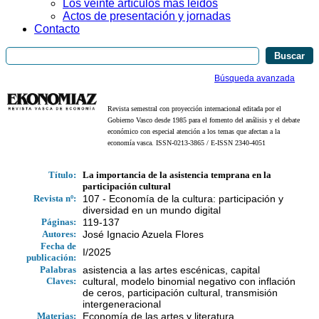
Los veinte artículos más leidos
Actos de presentación y jornadas
Contacto
Búsqueda avanzada
Revista semestral con proyección internacional editada por el
Gobierno Vasco desde 1985 para el fomento del análisis y el debate
económico con especial atención a los temas que afectan a la
economía vasca. ISSN-0213-3865 / E-ISSN 2340-4051
Título:
La importancia de la asistencia temprana en la
participación cultural
Revista nº:
107 - Economía de la cultura: participación y
diversidad en un mundo digital
Páginas:
119-137
Autores:
José Ignacio Azuela Flores
Fecha de
I/2025
publicación:
Palabras
asistencia a las artes escénicas, capital
Claves:
cultural, modelo binomial negativo con inflación
de ceros, participación cultural, transmisión
intergeneracional
Materias:
Economía de las artes y literatura