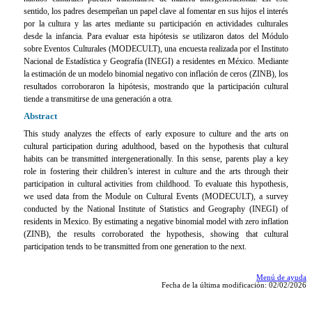
sentido, los padres desempeñan un papel clave al fomentar en sus hijos el interés
por la cultura y las artes mediante su participación en actividades culturales
desde la infancia. Para evaluar esta hipótesis se utilizaron datos del Módulo
sobre Eventos Culturales (MODECULT), una encuesta realizada por el Instituto
Nacional de Estadística y Geografía (INEGI) a residentes en México. Mediante
la estimación de un modelo binomial negativo con inflación de ceros (ZINB), los
resultados corroboraron la hipótesis, mostrando que la participación cultural
tiende a transmitirse de una generación a otra.
Abstract
This study analyzes the effects of early exposure to culture and the arts on
cultural participation during adulthood, based on the hypothesis that cultural
habits can be transmitted intergenerationally. In this sense, parents play a key
role in fostering their children’s interest in culture and the arts through their
participation in cultural activities from childhood. To evaluate this hypothesis,
we used data from the Module on Cultural Events (MODECULT), a survey
conducted by the National Institute of Statistics and Geography (INEGI) of
residents in Mexico. By estimating a negative binomial model with zero inflation
(ZINB), the results corroborated the hypothesis, showing that cultural
participation tends to be transmitted from one generation to the next.
Menú de ayuda
Fecha de la última modificación: 02/02/2026