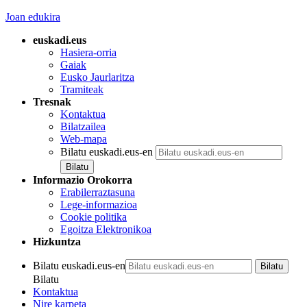
Joan edukira
euskadi.eus
Hasiera-orria
Gaiak
Eusko Jaurlaritza
Tramiteak
Tresnak
Kontaktua
Bilatzailea
Web-mapa
Bilatu euskadi.eus-en
Informazio Orokorra
Erabilerraztasuna
Lege-informazioa
Cookie politika
Egoitza Elektronikoa
Hizkuntza
Bilatu euskadi.eus-en
Bilatu
Kontaktua
Nire karpeta