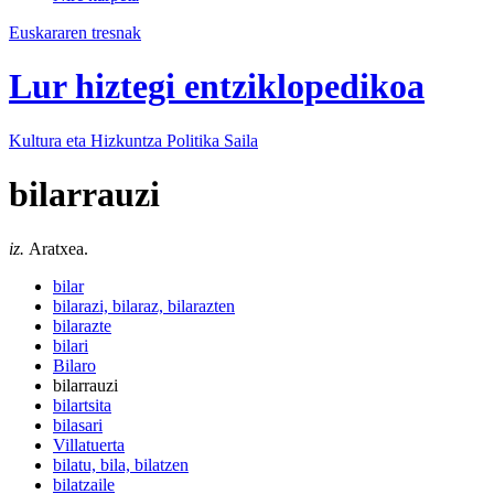
Euskararen tresnak
Lur hiztegi entziklopedikoa
Kultura eta Hizkuntza Politika
Saila
bilarrauzi
iz.
Aratxea.
bilar
bilarazi, bilaraz, bilarazten
bilarazte
bilari
Bilaro
bilarrauzi
bilartsita
bilasari
Villatuerta
bilatu, bila, bilatzen
bilatzaile