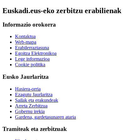
Euskadi.eus-eko zerbitzu erabilienak
Informazio orokorra
Kontaktua
Web-mapa
Erabilerraztasuna
Egoitza Elektronikoa
Lege informazioa
Cookie politika
Eusko Jaurlaritza
Hasiera-orria
Ezagutu Jaurlaritza
Sailak eta erakundeak
Arreta Zerbitzua
Gobernu irekia
Gardena, gardetasunaren ataria
Tramiteak eta zerbitzuak