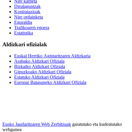
Nire karpeta
Dirulaguntzak
Kontratazioak
Nire ordainketa
Eguraldia
Trafikoaren egoera
Estatistika
Aldizkari ofizialak
Euskal Herriko Agintaritzaren Aldizkaria
Arabako Aldizkari Ofiziala
Bizkaiko Aldizkari Ofiziala
Gipuzkoako Aldizkari Ofiziala
Estatuko Aldizkari Ofiziala
Europar Batasuneko Aldizkari Ofiziala
Eusko Jaurlaritzaren Web Zerbitzuak
garatutako eta kudeatutako
webgunea