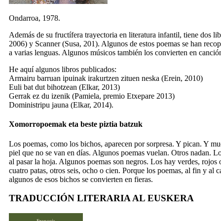
Ondarroa, 1978.
Además de su fructífera trayectoria en literatura infantil, tiene dos 
2006) y
Scanner
(Susa, 201). Algunos de estos poemas se han recopi
a varias lenguas. Algunos músicos también los convierten en canció
He aquí algunos libros publicados:
Armairu barruan ipuinak irakurtzen zituen neska
(Erein, 2010)
Euli bat dut bihotzean
(Elkar, 2013)
Gerrak ez du izenik
(Pamiela, premio Etxepare 2013)
Doministripu jauna
(Elkar, 2014).
Xomorropoemak eta beste piztia batzuk
Los poemas, como los bichos, aparecen por sorpresa. Y pican. Y mu
piel que no se van en días. Algunos poemas vuelan. Otros nadan. Lo
al pasar la hoja. Algunos poemas son negros. Los hay verdes, rojos 
cuatro patas, otros seis, ocho o cien. Porque los poemas, al fin y al
algunos de esos bichos se convierten en fieras.
TRADUCCIÓN LITERARIA AL EUSKERA