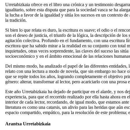
Urretabizkaia ofrece en el libro una crónica y un testimonio desgar
igualitario, sobre esta disputa que para la sociedad vasca se ha ala
la lucha a favor de la igualdad y sitúa los sucesos en un contexto de
la tradición.
Si bien lo que relata es duro, la escritura es suave; el odio o el renco
son el deseo de justicia, el triunfo de la lógica, la descripción de los
agitación colectiva. Profundo en el fundamento, con una escritura límp
escritora que ha sabido mirar a la realidad en su conjunto con total
inquietudes, otras veces sorprendente, las claves del suceso las sitúa
socioeconómico y en el ámbito emocional de las relaciones humanas
Del mismo modo, ha analizado el papel de las diferentes entidades, 
relato con una lectura a modo de novela, que sin embargo no hace olv
que se repite todos los años, logrando completamente el objetivo prin
género: alterar, transformar al lector, pero acariciarlo con una prosa 
Este año Urretabizkaia ha dejado de participar en el alarde, y nos dej
experiencia, para que el recorrido realizado por ella hasta ahora en el
interior de cada lector, recordando, de igual modo, que estamos ante
literatura es como una catarsis, un alivio para las heridas que aún es
espacio compartido, empático, para la resolución de este problema; e
Arantxa Urretabizkaia