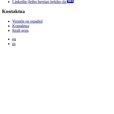
Linkedin (leiho berrian irekiko da)
Kontaktua
Versión en español
Kontaktua
Itzuli gora
eu
es