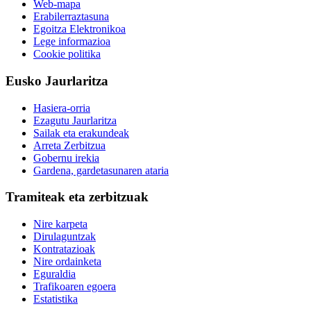
Web-mapa
Erabilerraztasuna
Egoitza Elektronikoa
Lege informazioa
Cookie politika
Eusko Jaurlaritza
Hasiera-orria
Ezagutu Jaurlaritza
Sailak eta erakundeak
Arreta Zerbitzua
Gobernu irekia
Gardena, gardetasunaren ataria
Tramiteak eta zerbitzuak
Nire karpeta
Dirulaguntzak
Kontratazioak
Nire ordainketa
Eguraldia
Trafikoaren egoera
Estatistika