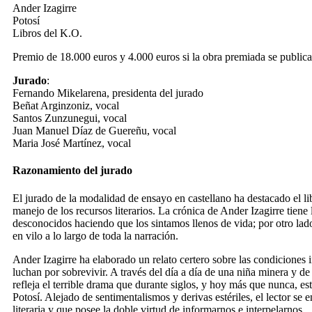
Ander Izagirre
Potosí
Libros del K.O.
Premio de 18.000 euros y 4.000 euros si la obra premiada se publica
Jurado
:
Fernando Mikelarena, presidenta del jurado
Beñat Arginzoniz, vocal
Santos Zunzunegui, vocal
Juan Manuel Díaz de Guereñu, vocal
Maria José Martínez, vocal
Razonamiento del jurado
El jurado de la modalidad de ensayo en castellano ha destacado el li
manejo de los recursos literarios. La crónica de Ander Izagirre tien
desconocidos haciendo que los sintamos llenos de vida; por otro lad
en vilo a lo largo de toda la narración.
Ander Izagirre ha elaborado un relato certero sobre las condiciones
luchan por sobrevivir. A través del día a día de una niña minera y de
refleja el terrible drama que durante siglos, y hoy más que nunca, e
Potosí. Alejado de sentimentalismos y derivas estériles, el lector se
literaria y que posee la doble virtud de informarnos e interpelarnos.