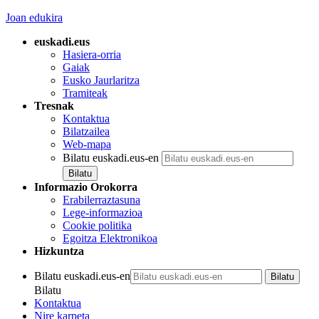
Joan edukira
euskadi.eus
Hasiera-orria
Gaiak
Eusko Jaurlaritza
Tramiteak
Tresnak
Kontaktua
Bilatzailea
Web-mapa
Bilatu euskadi.eus-en
Informazio Orokorra
Erabilerraztasuna
Lege-informazioa
Cookie politika
Egoitza Elektronikoa
Hizkuntza
Bilatu euskadi.eus-en
Bilatu
Kontaktua
Nire karpeta