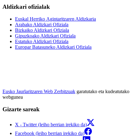
Aldizkari ofizialak
Euskal Herriko Agintaritzaren Aldizkaria
Arabako Aldizkari Ofiziala
Bizkaiko Aldizkari Ofiziala
Gipuzkoako Aldizkari Ofiziala
Estatuko Aldizkari Ofiziala
Europar Batasuneko Aldizkari Ofiziala
Eusko Jaurlaritzaren Web Zerbitzuak
garatutako eta kudeatutako
webgunea
Gizarte sareak
X - Twitter (leiho berrian irekiko da)
Facebook (leiho berrian irekiko da)