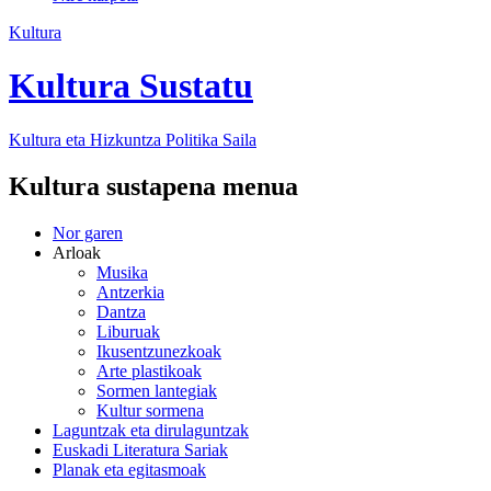
Kultura
Kultura Sustatu
Kultura eta Hizkuntza Politika
Saila
Kultura sustapena menua
Nor garen
Arloak
Musika
Antzerkia
Dantza
Liburuak
Ikusentzunezkoak
Arte plastikoak
Sormen lantegiak
Kultur sormena
Laguntzak eta dirulaguntzak
Euskadi Literatura Sariak
Planak eta egitasmoak