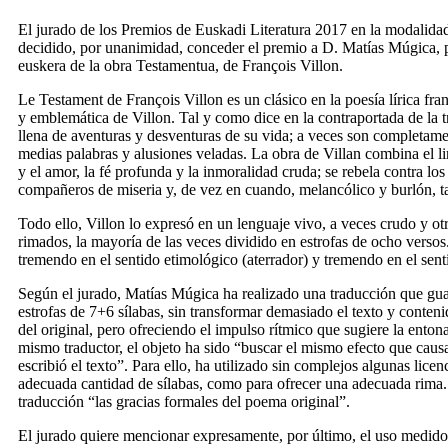
El jurado de los Premios de Euskadi Literatura 2017 en la modalidad
decidido, por unanimidad, conceder el premio a D. Matías Múgica, po
euskera de la obra
Testamentua
, de François Villon.
Le Testament
de François Villon es un clásico en la poesía lírica fr
y emblemática de Villon. Tal y como dice en la contraportada de la t
llena de aventuras y desventuras de su vida; a veces son completamen
medias palabras y alusiones veladas. La obra de Villan combina el li
y el amor, la fé profunda y la inmoralidad cruda; se rebela contra los
compañeros de miseria y, de vez en cuando, melancólico y burlón, t
Todo ello, Villon lo expresó en un lenguaje vivo, a veces crudo y ot
rimados, la mayoría de las veces dividido en estrofas de ocho versos
tremendo en el sentido etimológico (aterrador) y tremendo en el sent
Según el jurado, Matías Múgica ha realizado una traducción que guard
estrofas de 7+6 sílabas, sin transformar demasiado el texto y conteni
del original, pero ofreciendo el impulso rítmico que sugiere la enton
mismo traductor, el objeto ha sido “buscar el mismo efecto que causa
escribió el texto”. Para ello, ha utilizado sin complejos algunas licen
adecuada cantidad de sílabas, como para ofrecer una adecuada rima.
traducción “las gracias formales del poema original”.
El jurado quiere mencionar expresamente, por último, el uso medido 