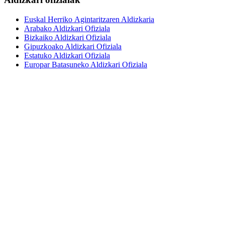
Euskal Herriko Agintaritzaren Aldizkaria
Arabako Aldizkari Ofiziala
Bizkaiko Aldizkari Ofiziala
Gipuzkoako Aldizkari Ofiziala
Estatuko Aldizkari Ofiziala
Europar Batasuneko Aldizkari Ofiziala