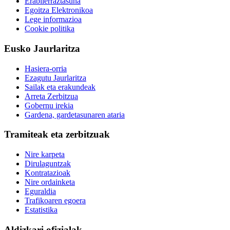
Erabilerraztasuna
Egoitza Elektronikoa
Lege informazioa
Cookie politika
Eusko Jaurlaritza
Hasiera-orria
Ezagutu Jaurlaritza
Sailak eta erakundeak
Arreta Zerbitzua
Gobernu irekia
Gardena, gardetasunaren ataria
Tramiteak eta zerbitzuak
Nire karpeta
Dirulaguntzak
Kontratazioak
Nire ordainketa
Eguraldia
Trafikoaren egoera
Estatistika
Aldizkari ofizialak