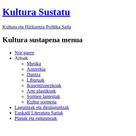
Kultura Sustatu
Kultura eta Hizkuntza Politika
Saila
Kultura sustapena menua
Nor garen
Arloak
Musika
Antzerkia
Dantza
Liburuak
Ikusentzunezkoak
Arte plastikoak
Sormen lantegiak
Kultur sormena
Laguntzak eta dirulaguntzak
Euskadi Literatura Sariak
Planak eta egitasmoak