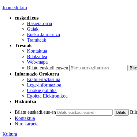
Joan edukira
euskadi.eus
Hasiera-orria
Gaiak
Eusko Jaurlaritza
Tramiteak
Tresnak
Kontaktua
Bilatzailea
Web-mapa
Bilatu euskadi.eus-en
Informazio Orokorra
Erabilerraztasuna
Lege-informazioa
Cookie politika
Egoitza Elektronikoa
Hizkuntza
Bilatu euskadi.eus-en
Bil
Kontaktua
Nire karpeta
Kultura