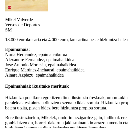
Mikel Valverde
Versos de Deportes
SM
18.000 euroko saria eta 4.000 euro, lan saritua beste hizkuntza batea
Epaimahaia
:
Nuria Hernández, epaimahaiburua
Alexandre Fernandez, epaimahaikidea
Jose Antonio Morlesin, epaimahaikidea
Enrique Martínez-Inchausti, epaimahaikidea
Ainara Azpiazu, epaimahaikidea
Epaimahaiak ikusitako merituak
Hizkuntza poetikora egokitzen diren ilustrazio freskoak, umore-ukit
paraleloak eskaintzen dituzten eszena txikiak sortuta. Hizkuntza pro
batera utzita, pisten bidez bere hizkuntza propioa sortuta.
Bere ilustrazioekin, Mikelek, ondorio hezigarriez gain, ludikoak ere lo
gonbidatzen du, horrek dakarren jakin-minarekin arrazonamendu eta 
hurbiltzen laguntzen digu, irakurlea eraikitzen lagunduta.