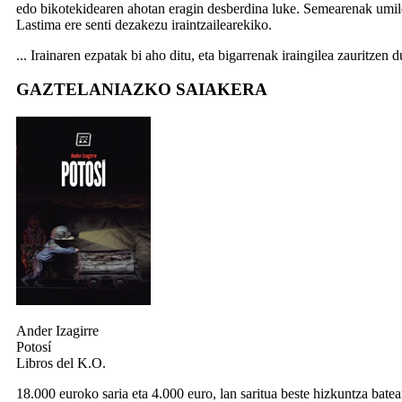
edo bikotekidearen ahotan eragin desberdina luke. Semearenak umil
Lastima ere senti dezakezu iraintzailearekiko.
... Irainaren ezpatak bi aho ditu, eta bigarrenak iraingilea zauritzen d
GAZTELANIAZKO SAIAKERA
Ander Izagirre
Potosí
Libros del K.O.
18.000 euroko saria eta 4.000 euro, lan saritua beste hizkuntza batea