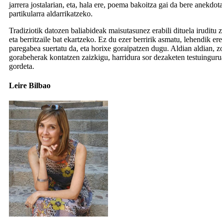
jarrera jostalarian, eta, hala ere, poema bakoitza gai da bere anekdota
partikularra aldarrikatzeko.
Tradiziotik datozen baliabideak maisutasunez erabili dituela iruditu 
eta berritzaile bat ekartzeko. Ez du ezer berririk asmatu, lehendik er
paregabea suertatu da, eta horixe goraipatzen dugu. Aldian aldian, z
gorabeherak kontatzen zaizkigu, harridura sor dezaketen testuinguru
gordeta.
Leire Bilbao