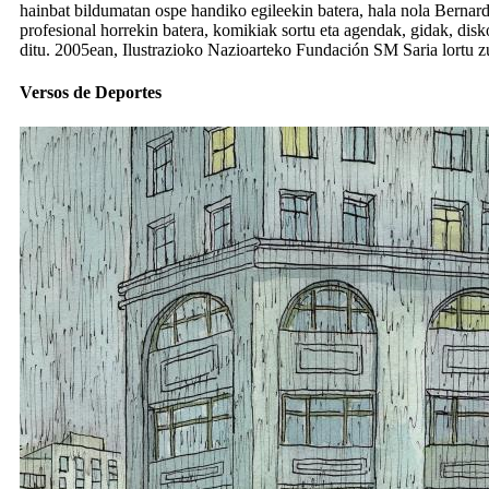
hainbat bildumatan ospe handiko egileekin batera, hala nola Bernar
profesional horrekin batera, komikiak sortu eta agendak, gidak, disk
ditu. 2005ean, Ilustrazioko Nazioarteko Fundación SM Saria lortu 
Versos de Deportes