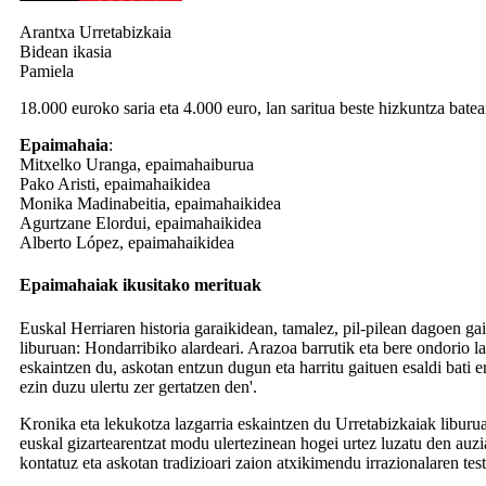
Arantxa Urretabizkaia
Bidean ikasia
Pamiela
18.000 euroko saria eta 4.000 euro, lan saritua beste hizkuntza batea
Epaimahaia
:
Mitxelko Uranga, epaimahaiburua
Pako Aristi, epaimahaikidea
Monika Madinabeitia, epaimahaikidea
Agurtzane Elordui, epaimahaikidea
Alberto López, epaimahaikidea
Epaimahaiak ikusitako merituak
Euskal Herriaren historia garaikidean, tamalez, pil-pilean dagoen ga
liburuan: Hondarribiko alardeari. Arazoa barrutik eta bere ondorio l
eskaintzen du, askotan entzun dugun eta harritu gaituen esaldi bati 
ezin duzu ulertu zer gertatzen den'.
Kronika eta lekukotza lazgarria eskaintzen du Urretabizkaiak liburua
euskal gizartearentzat modu ulertezinean hogei urtez luzatu den auz
kontatuz eta askotan tradizioari zaion atxikimendu irrazionalaren tes