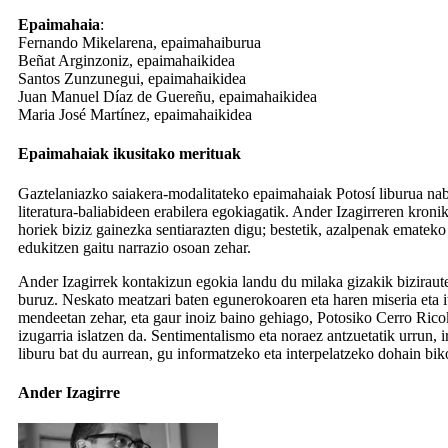
Epaimahaia
:
Fernando Mikelarena, epaimahaiburua
Beñat Arginzoniz, epaimahaikidea
Santos Zunzunegui, epaimahaikidea
Juan Manuel Díaz de Guereñu, epaimahaikidea
Maria José Martínez, epaimahaikidea
Epaimahaiak ikusitako merituak
Gaztelaniazko saiakera-modalitateko epaimahaiak Potosí liburua nab
literatura-baliabideen erabilera egokiagatik. Ander Izagirreren kron
horiek biziz gainezka sentiarazten digu; bestetik, azalpenak ematek
edukitzen gaitu narrazio osoan zehar.
Ander Izagirrek kontakizun egokia landu du milaka gizakik biziraute
buruz. Neskato meatzari baten egunerokoaren eta haren miseria eta it
mendeetan zehar, eta gaur inoiz baino gehiago, Potosiko Cerro Rico
izugarria islatzen da. Sentimentalismo eta noraez antzuetatik urrun, i
liburu bat du aurrean, gu informatzeko eta interpelatzeko dohain bik
Ander Izagirre