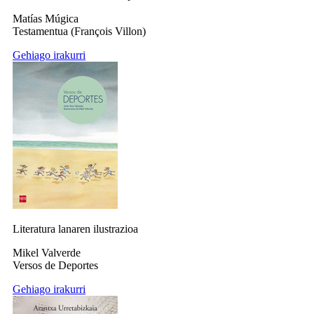
Matías Múgica
Testamentua (François Villon)
Gehiago irakurri
Literatura lanaren ilustrazioa
Mikel Valverde
Versos de Deportes
Gehiago irakurri