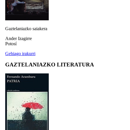
Gaztelaniazko saiakera
Ander Izagirre
Potosí
Gehiago irakurri
GAZTELANIAZKO LITERATURA