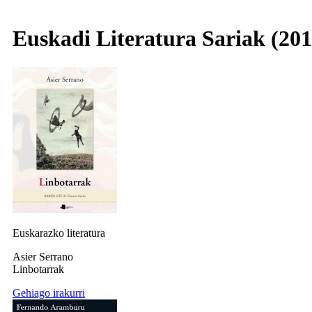
Euskadi Literatura Sariak (201
Euskarazko literatura
Asier Serrano
Linbotarrak
Gehiago irakurri