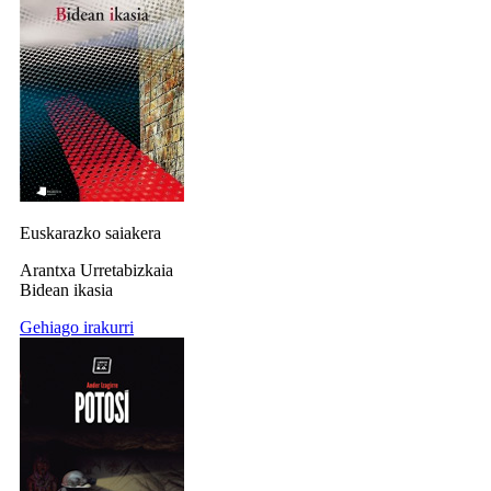
Euskarazko saiakera
Arantxa Urretabizkaia
Bidean ikasia
Gehiago irakurri