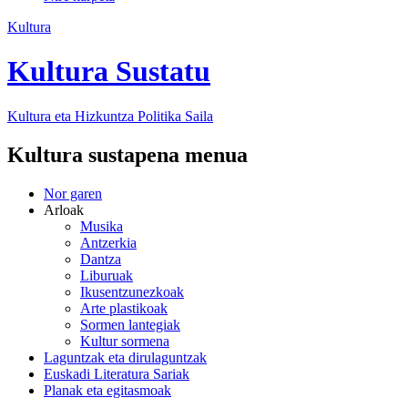
Kultura
Kultura Sustatu
Kultura eta Hizkuntza Politika
Saila
Kultura sustapena menua
Nor garen
Arloak
Musika
Antzerkia
Dantza
Liburuak
Ikusentzunezkoak
Arte plastikoak
Sormen lantegiak
Kultur sormena
Laguntzak eta dirulaguntzak
Euskadi Literatura Sariak
Planak eta egitasmoak