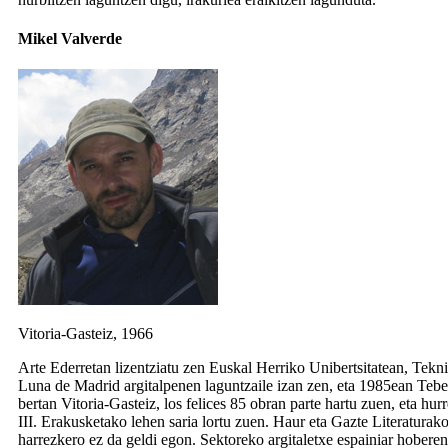
Mikel Valverde
Vitoria-Gasteiz, 1966
Arte Ederretan lizentziatu zen Euskal Herriko Unibertsitatean, Tekn
Luna de Madrid argitalpenen laguntzaile izan zen, eta 1985ean Tebe
bertan Vitoria-Gasteiz, los felices 85 obran parte hartu zuen, eta 
III. Erakusketako lehen saria lortu zuen. Haur eta Gazte Literaturako
harrezkero ez da geldi egon. Sektoreko argitaletxe espainiar hoberen