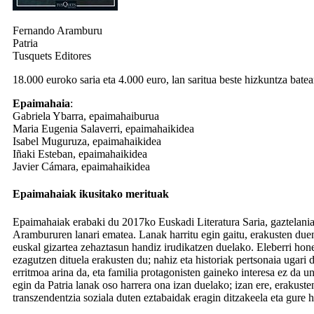
Fernando Aramburu
Patria
Tusquets Editores
18.000 euroko saria eta 4.000 euro, lan saritua beste hizkuntza batea
Epaimahaia
:
Gabriela Ybarra, epaimahaiburua
Maria Eugenia Salaverri, epaimahaikidea
Isabel Muguruza, epaimahaikidea
Iñaki Esteban, epaimahaikidea
Javier Cámara, epaimahaikidea
Epaimahaiak ikusitako merituak
Epaimahaiak erabaki du 2017ko Euskadi Literatura Saria, gaztelani
Arambururen lanari ematea. Lanak harritu egin gaitu, erakusten duen
euskal gizartea zehaztasun handiz irudikatzen duelako. Eleberri ho
ezagutzen dituela erakusten du; nahiz eta historiak pertsonaia ugari 
erritmoa arina da, eta familia protagonisten gaineko interesa ez da 
egin da
Patria
lanak oso harrera ona izan duelako; izan ere, erakusten 
transzendentzia soziala duten eztabaidak eragin ditzakeela eta gure 