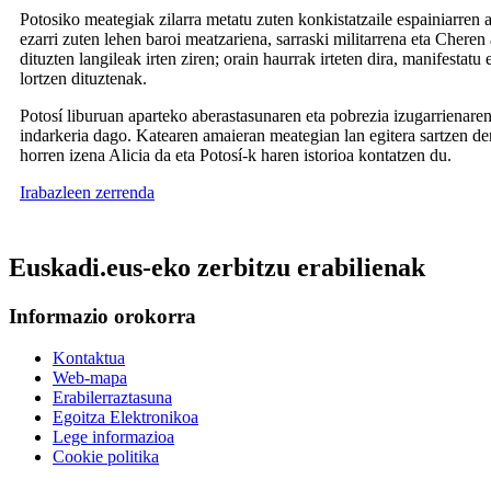
Potosiko meategiak zilarra metatu zuten konkistatzaile espainiarren a
ezarri zuten lehen baroi meatzariena, sarraski militarrena eta Cheren
dituzten langileak irten ziren; orain haurrak irteten dira, manifestatu
lortzen dituztenak.
Potosí liburuan aparteko aberastasunaren eta pobrezia izugarrienar
indarkeria dago. Katearen amaieran meategian lan egitera sartzen d
horren izena Alicia da eta Potosí-k haren istorioa kontatzen du.
Irabazleen zerrenda
Euskadi.eus-eko zerbitzu erabilienak
Informazio orokorra
Kontaktua
Web-mapa
Erabilerraztasuna
Egoitza Elektronikoa
Lege informazioa
Cookie politika