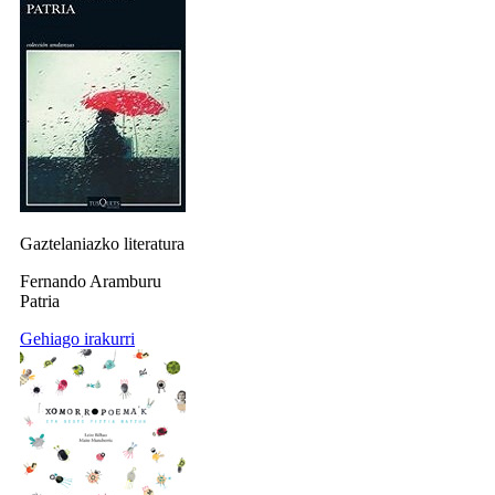
Gaztelaniazko literatura
Fernando Aramburu
Patria
Gehiago irakurri