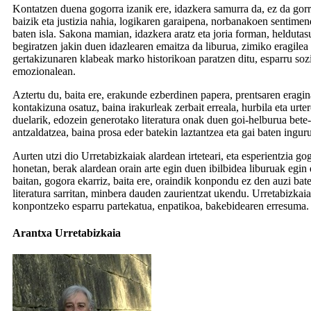
Kontatzen duena gogorra izanik ere, idazkera samurra da, ez da gor
baizik eta justizia nahia, logikaren garaipena, norbanakoen sentime
baten isla. Sakona mamian, idazkera aratz eta joria forman, heldutasu
begiratzen jakin duen idazlearen emaitza da liburua, zimiko eragilea 
gertakizunaren klabeak marko historikoan paratzen ditu, esparru s
emozionalean.
Aztertu du, baita ere, erakunde ezberdinen papera, prentsaren eragin
kontakizuna osatuz, baina irakurleak zerbait erreala, hurbila eta urte
duelarik, edozein generotako literatura onak duen goi-helburua bete-b
antzaldatzea, baina prosa eder batekin laztantzea eta gai baten inguru
Aurten utzi dio Urretabizkaiak alardean irteteari, eta esperientzia g
honetan, berak alardean orain arte egin duen ibilbidea liburuak egin
baitan, gogora ekarriz, baita ere, oraindik konpondu ez den auzi ba
literatura sarritan, minbera dauden zaurientzat ukendu. Urretabizkaia
konpontzeko esparru partekatua, enpatikoa, bakebidearen erresuma.
Arantxa Urretabizkaia