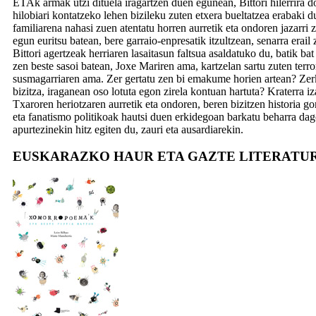
ETAk armak utzi dituela iragartzen duen egunean, Bittori hilerrira do
hilobiari kontatzeko lehen bizileku zuten etxera bueltatzea erabaki du
familiarena nahasi zuen atentatu horren aurretik eta ondoren jazarri 
egun euritsu batean, bere garraio-enpresatik itzultzean, senarra era
Bittori agertzeak herriaren lasaitasun faltsua asaldatuko du, batik 
zen beste sasoi batean, Joxe Mariren ama, kartzelan sartu zuten terro
susmagarriaren ama. Zer gertatu zen bi emakume horien artean? Zer
bizitza, iraganean oso lotuta egon zirela kontuan hartuta? Kraterra iz
Txaroren heriotzaren aurretik eta ondoren, beren bizitzen historia g
eta fanatismo politikoak hautsi duen erkidegoan barkatu beharra dago
apurtezinekin hitz egiten du, zauri eta ausardiarekin.
EUSKARAZKO HAUR ETA GAZTE LITERATU