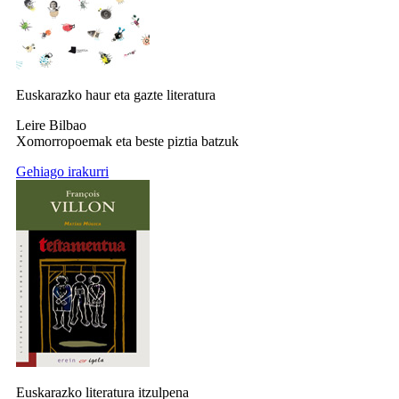
Euskarazko haur eta gazte literatura
Leire Bilbao
Xomorropoemak eta beste piztia batzuk
Gehiago irakurri
Euskarazko literatura itzulpena