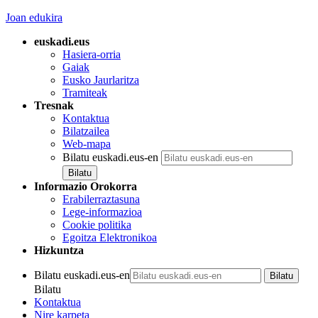
Joan edukira
euskadi.eus
Hasiera-orria
Gaiak
Eusko Jaurlaritza
Tramiteak
Tresnak
Kontaktua
Bilatzailea
Web-mapa
Bilatu euskadi.eus-en
Informazio Orokorra
Erabilerraztasuna
Lege-informazioa
Cookie politika
Egoitza Elektronikoa
Hizkuntza
Bilatu euskadi.eus-en
Bilatu
Kontaktua
Nire karpeta