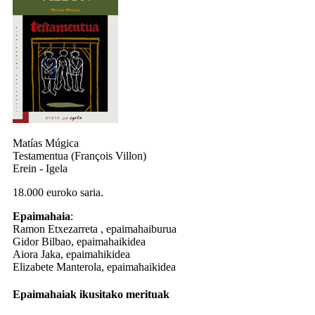
Matías Múgica
Testamentua (François Villon)
Erein - Igela
18.000 euroko saria.
Epaimahaia
:
Ramon Etxezarreta , epaimahaiburua
Gidor Bilbao, epaimahaikidea
Aiora Jaka, epaimahikidea
Elizabete Manterola, epaimahaikidea
Epaimahaiak ikusitako merituak