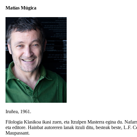
Matías Múgica
Iruñea, 1961.
Filologia Klasikoa ikasi zuen, eta Itzulpen Masterra egina du. Nafar
eta editore. Hainbat autoreren lanak itzuli ditu, besteak beste, L.F.
Maupassant.