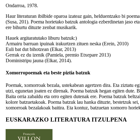
Ondarroa, 1978.
Haur literaturan ibilbide oparoa izateaz gain, helduentzako bi poema
(Susa, 201). Poema horietako batzuk antologia ezberdinetan jaso eta 
ere bihurtu dituzte zenbat musikarik.
Hauek argitaratutako liburu batzuk:)
Armairu barruan ipuinak irakurtzen zituen neska
(Erein, 2010)
Euli bat dut bihotzean
(Elkar, 2013)
Gerrak ez du izenik
(Pamiela, premio Etxepare 2013)
Doministripu jauna
(Elkar, 2014).
Xomorropoemak eta beste piztia batzuk
Poemak, xomorroak bezala, ustekabean agertzen dira. Eta ziztatu egi
utzi, egunetan joaten ez direnak. Poema batzuk hegan egiten dute. B
Baita orria zabaldu eta orro egiten dutenak ere. Poema batzuk beltz
kolore batzuetakoak. Poema batzuk lau hanka dituzte, bestetzuk sei,
xomorroak bezalakoak baitira. Eta kontuz, batzuetan xomorro horiek 
EUSKARAZKO LITERATURA ITZULPENA