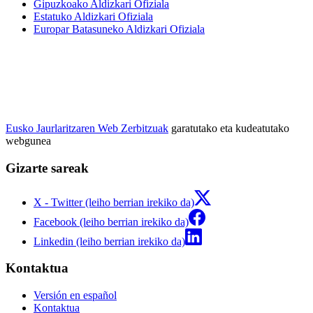
Gipuzkoako Aldizkari Ofiziala
Estatuko Aldizkari Ofiziala
Europar Batasuneko Aldizkari Ofiziala
Eusko Jaurlaritzaren Web Zerbitzuak
garatutako eta kudeatutako
webgunea
Gizarte sareak
X - Twitter (leiho berrian irekiko da)
Facebook (leiho berrian irekiko da)
Linkedin (leiho berrian irekiko da)
Kontaktua
Versión en español
Kontaktua