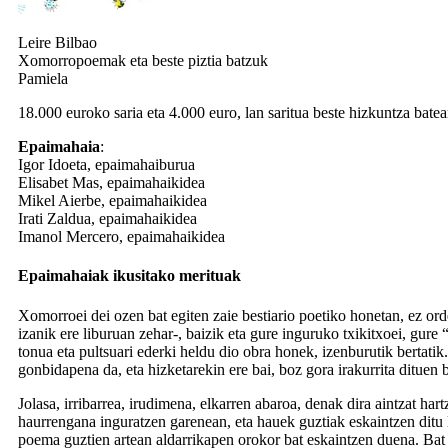
Leire Bilbao
Xomorropoemak eta beste piztia batzuk
Pamiela
18.000 euroko saria eta 4.000 euro, lan saritua beste hizkuntza batea
Epaimahaia
:
Igor Idoeta, epaimahaiburua
Elisabet Mas, epaimahaikidea
Mikel Aierbe, epaimahaikidea
Irati Zaldua, epaimahaikidea
Imanol Mercero, epaimahaikidea
Epaimahaiak ikusitako merituak
Xomorroei dei ozen bat egiten zaie bestiario poetiko honetan, ez or
izanik ere liburuan zehar-, baizik eta gure inguruko txikitxoei, gure
tonua eta pultsuari ederki heldu dio obra honek, izenburutik bertatik
gonbidapena da, eta hizketarekin ere bai, boz gora irakurrita dituen
Jolasa, irribarrea, irudimena, elkarren abaroa, denak dira aintzat ha
haurrengana inguratzen garenean, eta hauek guztiak eskaintzen ditu 
poema guztien artean aldarrikapen orokor bat eskaintzen duena. Ba