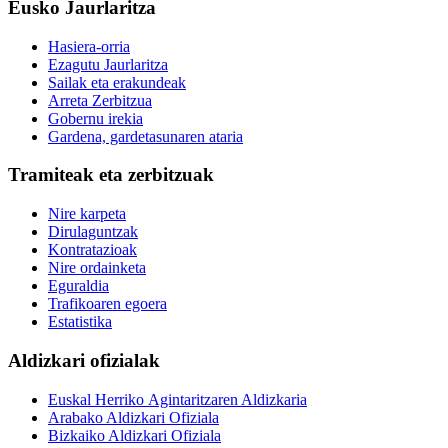
Eusko Jaurlaritza
Hasiera-orria
Ezagutu Jaurlaritza
Sailak eta erakundeak
Arreta Zerbitzua
Gobernu irekia
Gardena, gardetasunaren ataria
Tramiteak eta zerbitzuak
Nire karpeta
Dirulaguntzak
Kontratazioak
Nire ordainketa
Eguraldia
Trafikoaren egoera
Estatistika
Aldizkari ofizialak
Euskal Herriko Agintaritzaren Aldizkaria
Arabako Aldizkari Ofiziala
Bizkaiko Aldizkari Ofiziala