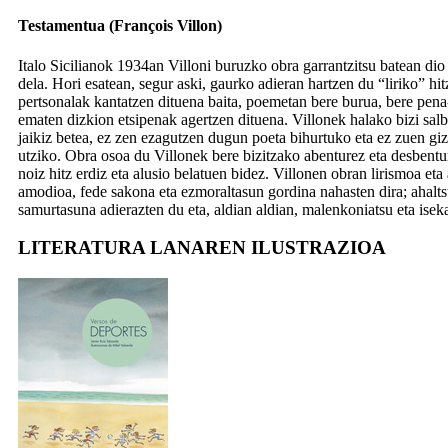
Testamentua (François Villon)
Italo Sicilianok 1934an Villoni buruzko obra garrantzitsu batean dio
dela. Hori esatean, segur aski, gaurko adieran hartzen du “liriko” hit
pertsonalak kantatzen dituena baita, poemetan bere burua, bere pena
ematen dizkion etsipenak agertzen dituena. Villonek halako bizi salb
jaikiz betea, ez zen ezagutzen dugun poeta bihurtuko eta ez zuen g
utziko. Obra osoa du Villonek bere bizitzako abenturez eta desbentur
noiz hitz erdiz eta alusio belatuen bidez. Villonen obran lirismoa et
amodioa, fede sakona eta ezmoraltasun gordina nahasten dira; ahalts
samurtasuna adierazten du eta, aldian aldian, malenkoniatsu eta isek
LITERATURA LANAREN ILUSTRAZIOA