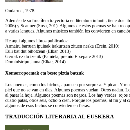
Ondarroa, 1978.
Además de su fructífera trayectoria en literatura infantil, tiene dos 
2006) y
Scanner
(Susa, 201). Algunos de estos poemas se han recopi
a varias lenguas. Algunos músicos también los convierten en canció
He aquí algunos libros publicados:
Armairu barruan ipuinak irakurtzen zituen neska
(Erein, 2010)
Euli bat dut bihotzean
(Elkar, 2013)
Gerrak ez du izenik
(Pamiela, premio Etxepare 2013)
Doministripu jauna
(Elkar, 2014).
Xomorropoemak eta beste piztia batzuk
Los poemas, como los bichos, aparecen por sorpresa. Y pican. Y mu
piel que no se van en días. Algunos poemas vuelan. Otros nadan. Lo
al pasar la hoja. Algunos poemas son negros. Los hay verdes, rojos 
cuatro patas, otros seis, ocho o cien. Porque los poemas, al fin y al
algunos de esos bichos se convierten en fieras.
TRADUCCIÓN LITERARIA AL EUSKERA