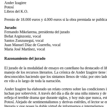
Ander Izagirre
Potosí
Libros del K.O.
Premio de 18.000 euros y 4.000 euros si la obra premiada se publica
Jurado
:
Fernando Mikelarena, presidenta del jurado
Beñat Arginzoniz, vocal
Santos Zunzunegui, vocal
Juan Manuel Díaz de Guereñu, vocal
Maria José Martínez, vocal
Razonamiento del jurado
El jurado de la modalidad de ensayo en castellano ha destacado el li
manejo de los recursos literarios. La crónica de Ander Izagirre tien
desconocidos haciendo que los sintamos llenos de vida; por otro lad
en vilo a lo largo de toda la narración.
Ander Izagirre ha elaborado un relato certero sobre las condiciones
luchan por sobrevivir. A través del día a día de una niña minera y de
refleja el terrible drama que durante siglos, y hoy más que nunca, e
Potosí. Alejado de sentimentalismos y derivas estériles, el lector se
literaria y que posee la doble virtud de informarnos e interpelarnos.