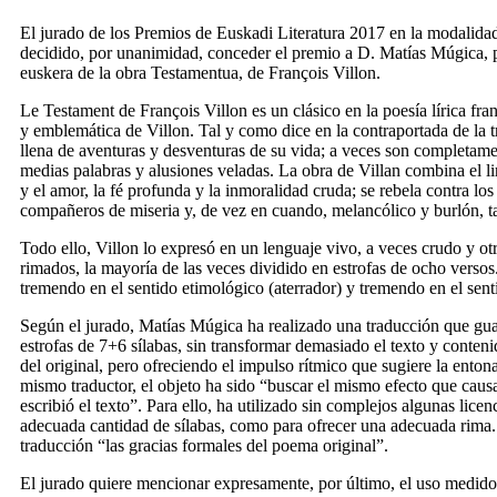
El jurado de los Premios de Euskadi Literatura 2017 en la modalidad
decidido, por unanimidad, conceder el premio a D. Matías Múgica, po
euskera de la obra
Testamentua
, de François Villon.
Le Testament
de François Villon es un clásico en la poesía lírica fr
y emblemática de Villon. Tal y como dice en la contraportada de la t
llena de aventuras y desventuras de su vida; a veces son completamen
medias palabras y alusiones veladas. La obra de Villan combina el li
y el amor, la fé profunda y la inmoralidad cruda; se rebela contra los
compañeros de miseria y, de vez en cuando, melancólico y burlón, t
Todo ello, Villon lo expresó en un lenguaje vivo, a veces crudo y ot
rimados, la mayoría de las veces dividido en estrofas de ocho versos
tremendo en el sentido etimológico (aterrador) y tremendo en el sent
Según el jurado, Matías Múgica ha realizado una traducción que guard
estrofas de 7+6 sílabas, sin transformar demasiado el texto y conteni
del original, pero ofreciendo el impulso rítmico que sugiere la enton
mismo traductor, el objeto ha sido “buscar el mismo efecto que causa
escribió el texto”. Para ello, ha utilizado sin complejos algunas licen
adecuada cantidad de sílabas, como para ofrecer una adecuada rima.
traducción “las gracias formales del poema original”.
El jurado quiere mencionar expresamente, por último, el uso medido 