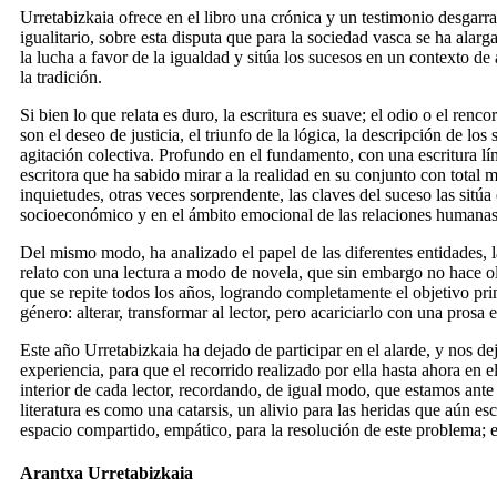
Urretabizkaia ofrece en el libro una crónica y un testimonio desgar
igualitario, sobre esta disputa que para la sociedad vasca se ha ala
la lucha a favor de la igualdad y sitúa los sucesos en un contexto de
la tradición.
Si bien lo que relata es duro, la escritura es suave; el odio o el renco
son el deseo de justicia, el triunfo de la lógica, la descripción de los
agitación colectiva. Profundo en el fundamento, con una escritura límp
escritora que ha sabido mirar a la realidad en su conjunto con total
inquietudes, otras veces sorprendente, las claves del suceso las sitúa
socioeconómico y en el ámbito emocional de las relaciones humanas
Del mismo modo, ha analizado el papel de las diferentes entidades, 
relato con una lectura a modo de novela, que sin embargo no hace olv
que se repite todos los años, logrando completamente el objetivo prin
género: alterar, transformar al lector, pero acariciarlo con una prosa 
Este año Urretabizkaia ha dejado de participar en el alarde, y nos dej
experiencia, para que el recorrido realizado por ella hasta ahora en el
interior de cada lector, recordando, de igual modo, que estamos ante
literatura es como una catarsis, un alivio para las heridas que aún es
espacio compartido, empático, para la resolución de este problema; e
Arantxa Urretabizkaia