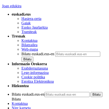
Joan edukira
euskadi.eus
Hasiera-orria
Gaiak
Eusko Jaurlaritza
Tramiteak
Tresnak
Kontaktua
Bilatzailea
Web-mapa
Bilatu euskadi.eus-en
Informazio Orokorra
Erabilerraztasuna
Lege-informazioa
Cookie politika
Egoitza Elektronikoa
Hizkuntza
Bilatu euskadi.eus-en
Bilatu
Kontaktua
Nire karpeta