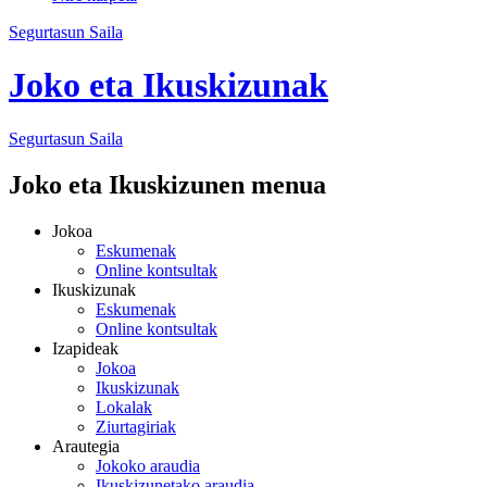
Segurtasun Saila
Joko eta Ikuskizunak
Segurtasun
Saila
Joko eta Ikuskizunen menua
Jokoa
Eskumenak
Online kontsultak
Ikuskizunak
Eskumenak
Online kontsultak
Izapideak
Jokoa
Ikuskizunak
Lokalak
Ziurtagiriak
Arautegia
Jokoko araudia
Ikuskizunetako araudia