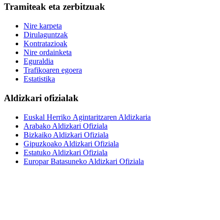
Tramiteak eta zerbitzuak
Nire karpeta
Dirulaguntzak
Kontratazioak
Nire ordainketa
Eguraldia
Trafikoaren egoera
Estatistika
Aldizkari ofizialak
Euskal Herriko Agintaritzaren Aldizkaria
Arabako Aldizkari Ofiziala
Bizkaiko Aldizkari Ofiziala
Gipuzkoako Aldizkari Ofiziala
Estatuko Aldizkari Ofiziala
Europar Batasuneko Aldizkari Ofiziala