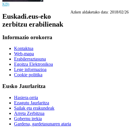
KB)
Azken aldaketako data:
2018/02/26
Euskadi.eus-eko
zerbitzu erabilienak
Informazio orokorra
Kontaktua
Web-mapa
Erabilerraztasuna
Egoitza Elektronikoa
Lege informazioa
Cookie politika
Eusko Jaurlaritza
Hasiera-orria
Ezagutu Jaurlaritza
Sailak eta erakundeak
Arreta Zerbitzua
Gobernu irekia
Gardena, gardetasunaren ataria