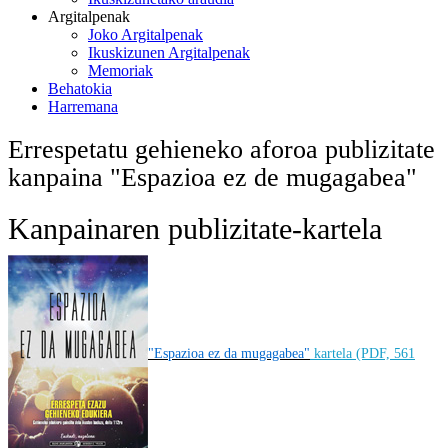
Argitalpenak
Joko Argitalpenak
Ikuskizunen Argitalpenak
Memoriak
Behatokia
Harremana
Errespetatu gehieneko aforoa publizitate
kanpaina "Espazioa ez de mugagabea"
Kanpainaren publizitate-kartela
"Espazioa ez da mugagabea"
kartela (PDF, 561