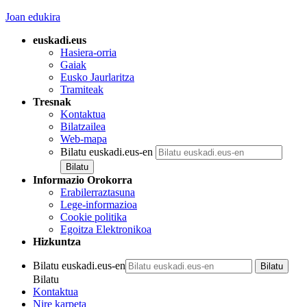
Joan edukira
euskadi.eus
Hasiera-orria
Gaiak
Eusko Jaurlaritza
Tramiteak
Tresnak
Kontaktua
Bilatzailea
Web-mapa
Bilatu euskadi.eus-en
Informazio Orokorra
Erabilerraztasuna
Lege-informazioa
Cookie politika
Egoitza Elektronikoa
Hizkuntza
Bilatu euskadi.eus-en
Bilatu
Kontaktua
Nire karpeta