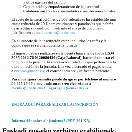
y otros agentes del cambio.
Capacitación y empoderamiento de la juventud.
Colaboración con las comunidades e instituciones locales.
El coste de la inscripción es de 50€, además se ha establecido una
cuota reducida de 20 € para estudiantes y parados/as que habrán
de acreditar su condición mediante el envío de documento
justificativo al mail
eventos@ihobe.eus
.
En el importe de la inscripción están incluidos los cafés y la
comida que se servirán durante la jornada.
El ingreso deberá realizarse en la cuenta bancaria de Ihobe
ES34
3035 0012 76 0120086430 (Caja Laboral)
, haciendo constar el
nombre de la persona, la empresa o entidad a la que pertenece y la
denominación de la jornada. Una vez efectuado el pago, remita
a
eventos@ihobe.eus
el correspondiente justificante bancario.
Para cualquier consulta puede dirigirse por teléfono al número
94 405 29 99 o enviando un correo electrónico a
eventos@ihobe.eus
o
ingurugela@euskadi.eus
.
ENTRA AQUÍ PARA REALIZAR LA INSCRIPCIÓN
Información sobre alojamiento? (PDF, 201 KB)
Euskadi.eus-eko zerbitzu erabilienak