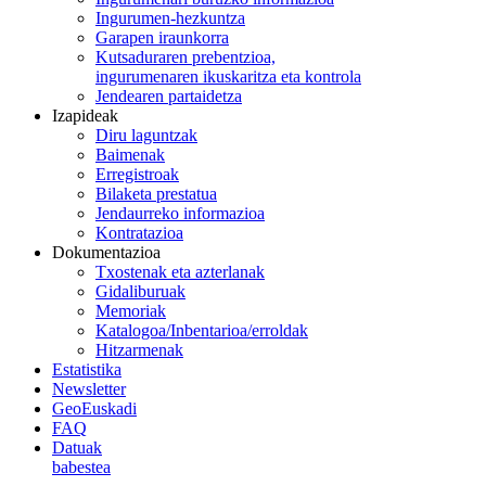
Ingurumen-hezkuntza
Garapen iraunkorra
Kutsaduraren prebentzioa,
ingurumenaren ikuskaritza eta kontrola
Jendearen partaidetza
Izapideak
Diru laguntzak
Baimenak
Erregistroak
Bilaketa prestatua
Jendaurreko informazioa
Kontratazioa
Dokumentazioa
Txostenak eta azterlanak
Gidaliburuak
Memoriak
Katalogoa/Inbentarioa/erroldak
Hitzarmenak
Estatistika
Newsletter
GeoEuskadi
FAQ
Datuak
babestea