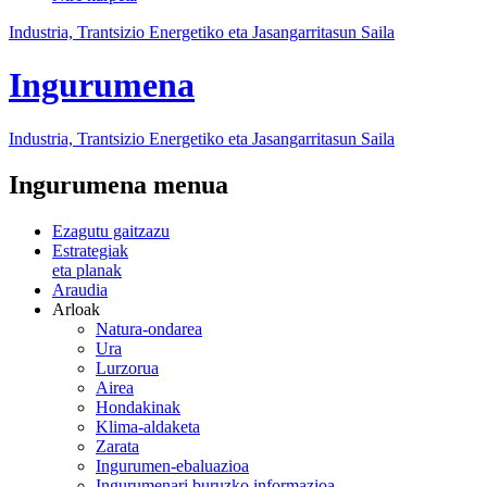
Industria, Trantsizio Energetiko eta Jasangarritasun Saila
Ingurumena
Industria, Trantsizio Energetiko eta Jasangarritasun Saila
Ingurumena menua
Ezagutu gaitzazu
Estrategiak
eta planak
Araudia
Arloak
Natura-ondarea
Ura
Lurzorua
Airea
Hondakinak
Klima-aldaketa
Zarata
Ingurumen-ebaluazioa
Ingurumenari buruzko informazioa