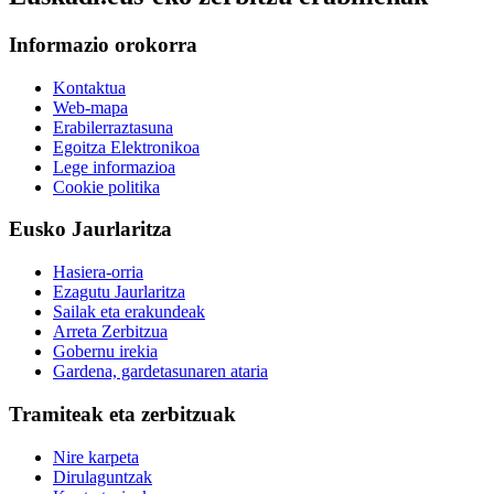
Informazio orokorra
Kontaktua
Web-mapa
Erabilerraztasuna
Egoitza Elektronikoa
Lege informazioa
Cookie politika
Eusko Jaurlaritza
Hasiera-orria
Ezagutu Jaurlaritza
Sailak eta erakundeak
Arreta Zerbitzua
Gobernu irekia
Gardena, gardetasunaren ataria
Tramiteak eta zerbitzuak
Nire karpeta
Dirulaguntzak