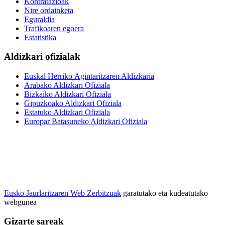
Kontratazioak
Nire ordainketa
Eguraldia
Trafikoaren egoera
Estatistika
Aldizkari ofizialak
Euskal Herriko Agintaritzaren Aldizkaria
Arabako Aldizkari Ofiziala
Bizkaiko Aldizkari Ofiziala
Gipuzkoako Aldizkari Ofiziala
Estatuko Aldizkari Ofiziala
Europar Batasuneko Aldizkari Ofiziala
Eusko Jaurlaritzaren Web Zerbitzuak
garatutako eta kudeatutako
webgunea
Gizarte sareak