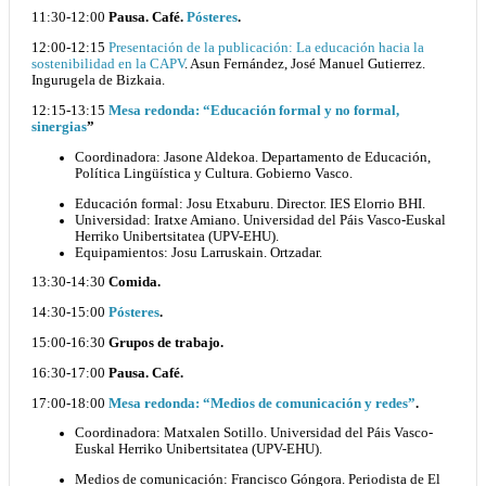
11:30-12:00
Pausa. Café.
Pósteres
.
12:00-12:15
Presentación de la publicación: La educación hacia la
sostenibilidad en la CAPV
. Asun Fernández, José Manuel Gutierrez.
Ingurugela de Bizkaia.
12:15-13:15
Mesa redonda: “Educación formal y no formal,
sinergias
”
Coordinadora: Jasone Aldekoa. Departamento de Educación,
Política Lingüística y Cultura. Gobierno Vasco.
Educación formal: Josu Etxaburu. Director. IES Elorrio BHI.
Universidad: Iratxe Amiano. Universidad del Páis Vasco-Euskal
Herriko Unibertsitatea (UPV-EHU).
Equipamientos: Josu Larruskain. Ortzadar.
13:30-14:30
Comida.
14:30-15:00
Pósteres
.
15:00-16:30
Grupos de trabajo.
16:30-17:00
Pausa. Café.
17:00-18:00
Mesa redonda: “Medios de comunicación y redes”
.
Coordinadora: Matxalen Sotillo. Universidad del Páis Vasco-
Euskal Herriko Unibertsitatea (UPV-EHU).
Medios de comunicación: Francisco Góngora. Periodista de El