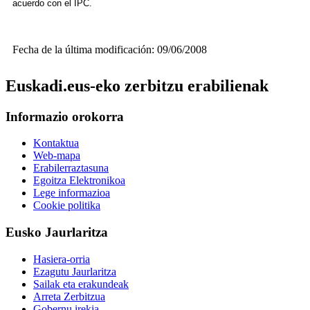
acuerdo con el IPC.
Fecha de la última modificación: 09/06/2008
Euskadi.eus-eko zerbitzu erabilienak
Informazio orokorra
Kontaktua
Web-mapa
Erabilerraztasuna
Egoitza Elektronikoa
Lege informazioa
Cookie politika
Eusko Jaurlaritza
Hasiera-orria
Ezagutu Jaurlaritza
Sailak eta erakundeak
Arreta Zerbitzua
Gobernu irekia