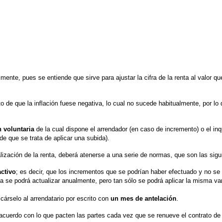
lmente, pues se entiende que sirve para ajustar la cifra de la renta al valor 
sto de que la inflación fuese negativa, lo cual no sucede habitualmente, por l
n voluntaria
de la cual dispone el arrendador (en caso de incremento) o el inqu
de que se trata de aplicar una subida).
alización de la renta, deberá atenerse a una serie de normas, que son las sigu
activo
; es decir, que los incrementos que se podrían haber efectuado y no se 
nta se podrá actualizar anualmente, pero tan sólo se podrá aplicar la misma 
cárselo al arrendatario por escrito con
un mes de antelación
.
de acuerdo con lo que pacten las partes cada vez que se renueve el contrato 