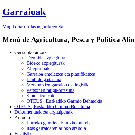
Garraioak
Mugikortasun Jasangarriaren Saila
Menú de Agricultura, Pesca y Política Ali
Garraioko arloak
Trenbide azpiegiturak
Bideko azpiegiturak
Aireportuak
Garraioa antolatzea eta planifikatzea
Lanbide gaitasuna
Merkantzien garraioa eta logistika
Pertsonen mugikortasuna
Simulatzaileak
OTEUS | Euskadiko Garraio Behatokia
OTEUS | Euskadiko Garraio Behatokia
Dokumentuak eta argitalpenak
Araudia
Lurreko garraioei buruzko araudia
Itsas garraioaren arloko araudia
Estatistika