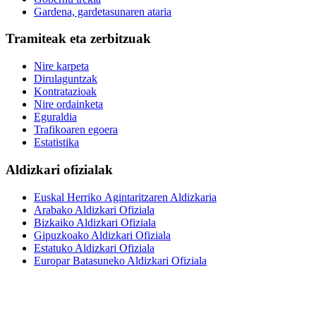
Gardena, gardetasunaren ataria
Tramiteak eta zerbitzuak
Nire karpeta
Dirulaguntzak
Kontratazioak
Nire ordainketa
Eguraldia
Trafikoaren egoera
Estatistika
Aldizkari ofizialak
Euskal Herriko Agintaritzaren Aldizkaria
Arabako Aldizkari Ofiziala
Bizkaiko Aldizkari Ofiziala
Gipuzkoako Aldizkari Ofiziala
Estatuko Aldizkari Ofiziala
Europar Batasuneko Aldizkari Ofiziala