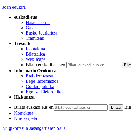
Joan edukira
euskadi.eus
Hasiera-orria
Gaiak
Eusko Jaurlaritza
Tramiteak
Tresnak
Kontaktua
Bilatzailea
Web-mapa
Bilatu euskadi.eus-en
Informazio Orokorra
Erabilerraztasuna
Lege-informazioa
Cookie politika
Egoitza Elektronikoa
Hizkuntza
Bilatu euskadi.eus-en
Bil
Kontaktua
Nire karpeta
Mugikortasun Jasangarriaren Saila