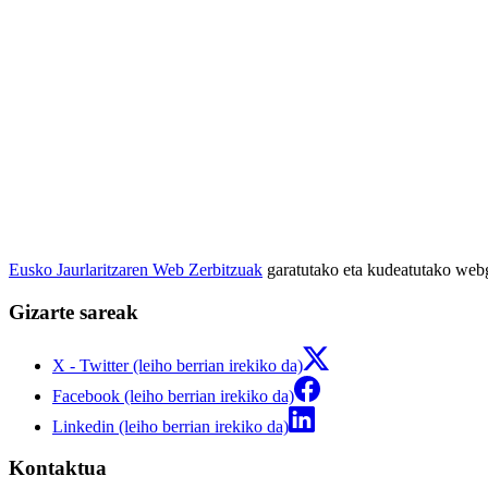
Eusko Jaurlaritzaren Web Zerbitzuak
garatutako eta kudeatutako we
Gizarte sareak
X - Twitter (leiho berrian irekiko da)
Facebook (leiho berrian irekiko da)
Linkedin (leiho berrian irekiko da)
Kontaktua