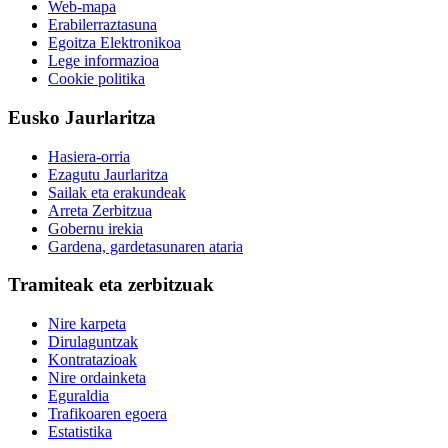
Web-mapa
Erabilerraztasuna
Egoitza Elektronikoa
Lege informazioa
Cookie politika
Eusko Jaurlaritza
Hasiera-orria
Ezagutu Jaurlaritza
Sailak eta erakundeak
Arreta Zerbitzua
Gobernu irekia
Gardena, gardetasunaren ataria
Tramiteak eta zerbitzuak
Nire karpeta
Dirulaguntzak
Kontratazioak
Nire ordainketa
Eguraldia
Trafikoaren egoera
Estatistika