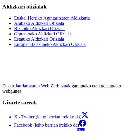
Aldizkari ofizialak
Euskal Herriko Agintaritzaren Aldizkaria
Arabako Aldizkari Ofiziala
Bizkaiko Aldizkari Ofiziala
Gipuzkoako Aldizkari Ofiziala
Estatuko Aldizkari Ofiziala
Europar Batasuneko Aldizkari Ofiziala
Eusko Jaurlaritzaren Web Zerbitzuak
garatutako eta kudeatutako
webgunea
Gizarte sareak
X - Twitter (leiho berrian irekiko da)
Facebook (leiho berrian irekiko da)