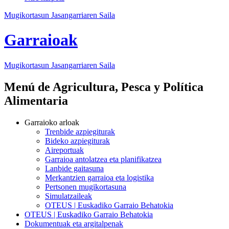
Mugikortasun Jasangarriaren Saila
Garraioak
Mugikortasun Jasangarriaren Saila
Menú de Agricultura, Pesca y Política
Alimentaria
Garraioko arloak
Trenbide azpiegiturak
Bideko azpiegiturak
Aireportuak
Garraioa antolatzea eta planifikatzea
Lanbide gaitasuna
Merkantzien garraioa eta logistika
Pertsonen mugikortasuna
Simulatzaileak
OTEUS | Euskadiko Garraio Behatokia
OTEUS | Euskadiko Garraio Behatokia
Dokumentuak eta argitalpenak