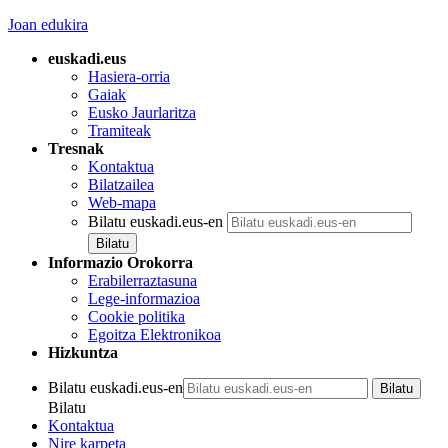
Joan edukira
euskadi.eus
Hasiera-orria
Gaiak
Eusko Jaurlaritza
Tramiteak
Tresnak
Kontaktua
Bilatzailea
Web-mapa
Bilatu euskadi.eus-en
Informazio Orokorra
Erabilerraztasuna
Lege-informazioa
Cookie politika
Egoitza Elektronikoa
Hizkuntza
Bilatu euskadi.eus-en
Bilatu
Kontaktua
Nire karpeta