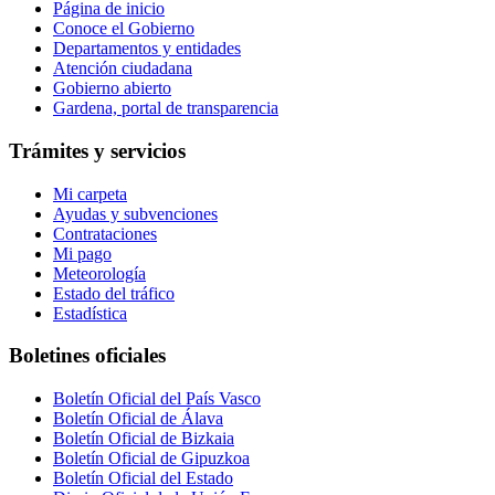
Página de inicio
Conoce el Gobierno
Departamentos y entidades
Atención ciudadana
Gobierno abierto
Gardena, portal de transparencia
Trámites y servicios
Mi carpeta
Ayudas y subvenciones
Contrataciones
Mi pago
Meteorología
Estado del tráfico
Estadística
Boletines oficiales
Boletín Oficial del País Vasco
Boletín Oficial de Álava
Boletín Oficial de Bizkaia
Boletín Oficial de Gipuzkoa
Boletín Oficial del Estado