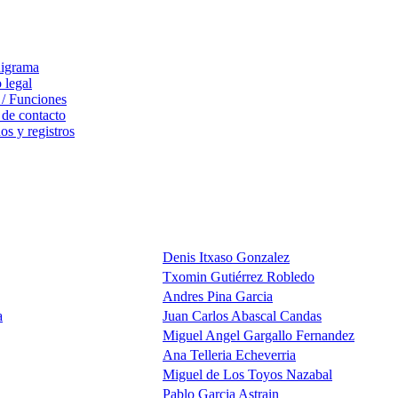
igrama
 legal
 / Funciones
 de contacto
s y registros
Denis Itxaso Gonzalez
Txomin Gutiérrez Robledo
Andres Pina Garcia
a
Juan Carlos Abascal Candas
Miguel Angel Gargallo Fernandez
Ana Telleria Echeverria
Miguel de Los Toyos Nazabal
Pablo Garcia Astrain