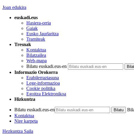
Joan edukira
euskadi.eus
Hasiera-orria
Gaiak
Eusko Jaurlaritza
Tramiteak
Tresnak
Kontaktua
Bilatzailea
Web-mapa
Bilatu euskadi.eus-en
Informazio Orokorra
Erabilerraztasuna
Lege-informazioa
Cookie politika
Egoitza Elektronikoa
Hizkuntza
Bilatu euskadi.eus-en
Bil
Kontaktua
Nire karpeta
Hezkuntza Saila