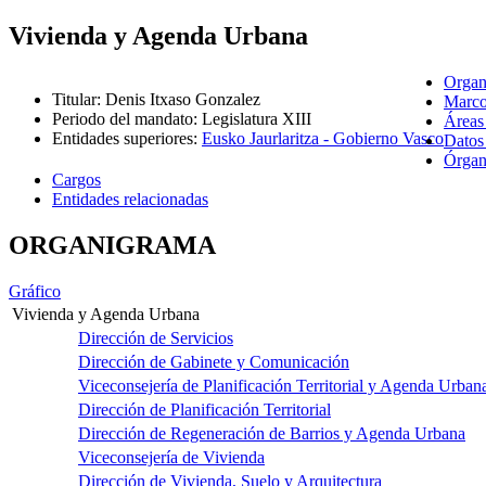
Vivienda y Agenda Urbana
Organ
Titular
:
Denis Itxaso Gonzalez
Marco
Periodo del mandato
:
Legislatura XIII
Áreas
Entidades superiores
:
Eusko Jaurlaritza - Gobierno Vasco
Datos
Órgano
Cargos
Entidades relacionadas
ORGANIGRAMA
Gráfico
Vivienda y Agenda Urbana
Dirección de Servicios
Dirección de Gabinete y Comunicación
Viceconsejería de Planificación Territorial y Agenda Urban
Dirección de Planificación Territorial
Dirección de Regeneración de Barrios y Agenda Urbana
Viceconsejería de Vivienda
Dirección de Vivienda, Suelo y Arquitectura