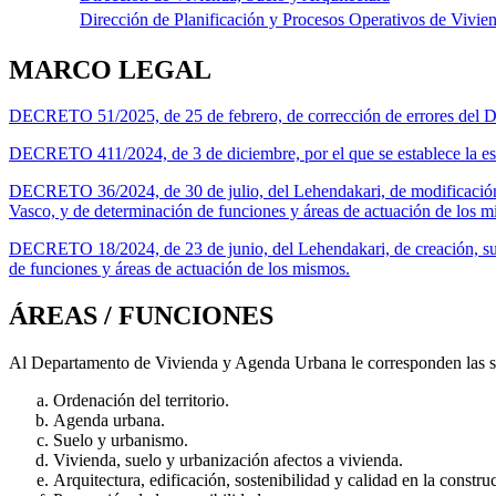
Dirección de Planificación y Procesos Operativos de Vivie
MARCO LEGAL
DECRETO 51/2025, de 25 de febrero, de corrección de errores del Dec
DECRETO 411/2024, de 3 de diciembre, por el que se establece la es
DECRETO 36/2024, de 30 de julio, del Lehendakari, de modificación
Vasco, y de determinación de funciones y áreas de actuación de los m
DECRETO 18/2024, de 23 de junio, del Lehendakari, de creación, su
de funciones y áreas de actuación de los mismos.
ÁREAS / FUNCIONES
Al Departamento de Vivienda y Agenda Urbana le corresponden las sig
Ordenación del territorio.
Agenda urbana.
Suelo y urbanismo.
Vivienda, suelo y urbanización afectos a vivienda.
Arquitectura, edificación, sostenibilidad y calidad en la constru