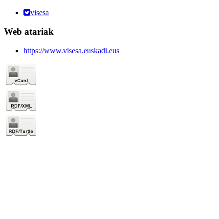
visesa
Web atariak
https://www.visesa.euskadi.eus