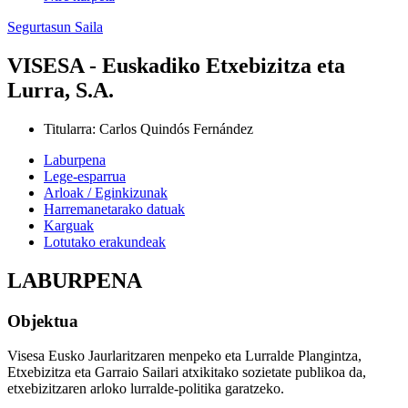
Segurtasun Saila
VISESA - Euskadiko Etxebizitza eta
Lurra, S.A.
Titularra
:
Carlos Quindós Fernández
Laburpena
Lege-esparrua
Arloak / Eginkizunak
Harremanetarako datuak
Karguak
Lotutako erakundeak
LABURPENA
Objektua
Visesa Eusko Jaurlaritzaren menpeko eta Lurralde Plangintza,
Etxebizitza eta Garraio Sailari atxikitako sozietate publikoa da,
etxebizitzaren arloko lurralde-politika garatzeko.