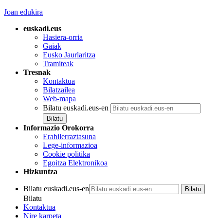
Joan edukira
euskadi.eus
Hasiera-orria
Gaiak
Eusko Jaurlaritza
Tramiteak
Tresnak
Kontaktua
Bilatzailea
Web-mapa
Bilatu euskadi.eus-en
Informazio Orokorra
Erabilerraztasuna
Lege-informazioa
Cookie politika
Egoitza Elektronikoa
Hizkuntza
Bilatu euskadi.eus-en
Bilatu
Kontaktua
Nire karpeta