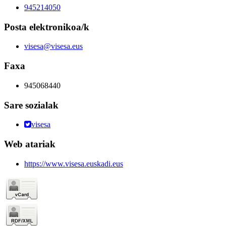
945214050
Posta elektronikoa/k
visesa@visesa.eus
Faxa
945068440
Sare sozialak
visesa
Web atariak
https://www.visesa.euskadi.eus