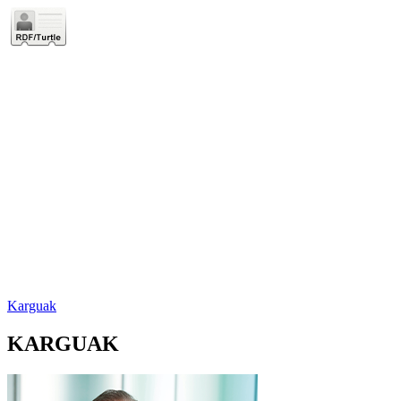
Karguak
KARGUAK