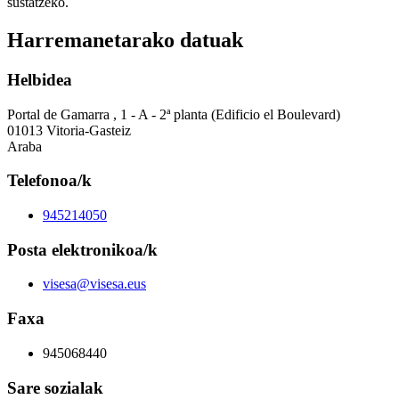
sustatzeko.
Harremanetarako datuak
Helbidea
Portal de Gamarra , 1 - A - 2ª planta (Edificio el Boulevard)
01013 Vitoria-Gasteiz
Araba
Telefonoa/k
945214050
Posta elektronikoa/k
visesa@visesa.eus
Faxa
945068440
Sare sozialak