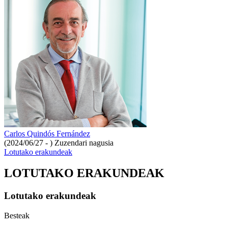
Carlos Quindós Fernández
(2024/06/27 - )
Zuzendari nagusia
Lotutako erakundeak
LOTUTAKO ERAKUNDEAK
Lotutako erakundeak
Besteak