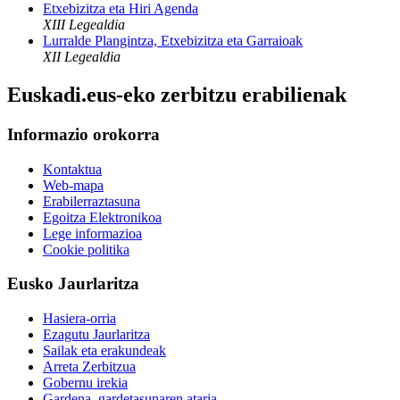
Etxebizitza eta Hiri Agenda
XIII Legealdia
Lurralde Plangintza, Etxebizitza eta Garraioak
XII Legealdia
Euskadi.eus-eko zerbitzu erabilienak
Informazio orokorra
Kontaktua
Web-mapa
Erabilerraztasuna
Egoitza Elektronikoa
Lege informazioa
Cookie politika
Eusko Jaurlaritza
Hasiera-orria
Ezagutu Jaurlaritza
Sailak eta erakundeak
Arreta Zerbitzua
Gobernu irekia
Gardena, gardetasunaren ataria