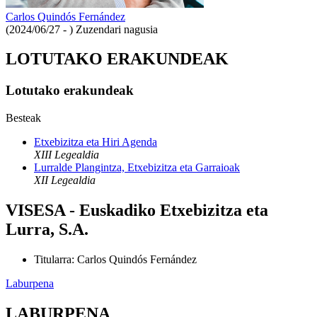
Carlos Quindós Fernández
(2024/06/27 - )
Zuzendari nagusia
LOTUTAKO ERAKUNDEAK
Lotutako erakundeak
Besteak
Etxebizitza eta Hiri Agenda
XIII Legealdia
Lurralde Plangintza, Etxebizitza eta Garraioak
XII Legealdia
VISESA - Euskadiko Etxebizitza eta
Lurra, S.A.
Titularra
:
Carlos Quindós Fernández
Laburpena
LABURPENA