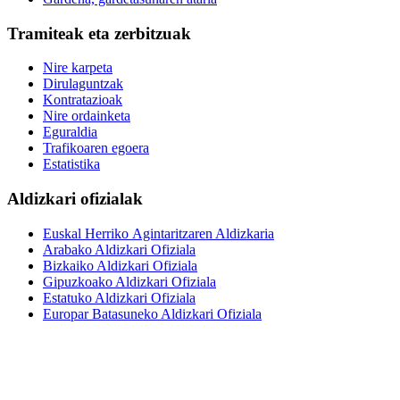
Tramiteak eta zerbitzuak
Nire karpeta
Dirulaguntzak
Kontratazioak
Nire ordainketa
Eguraldia
Trafikoaren egoera
Estatistika
Aldizkari ofizialak
Euskal Herriko Agintaritzaren Aldizkaria
Arabako Aldizkari Ofiziala
Bizkaiko Aldizkari Ofiziala
Gipuzkoako Aldizkari Ofiziala
Estatuko Aldizkari Ofiziala
Europar Batasuneko Aldizkari Ofiziala