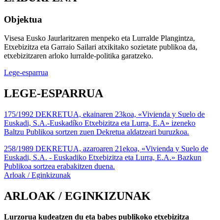
Objektua
Visesa Eusko Jaurlaritzaren menpeko eta Lurralde Plangintza,
Etxebizitza eta Garraio Sailari atxikitako sozietate publikoa da,
etxebizitzaren arloko lurralde-politika garatzeko.
Lege-esparrua
LEGE-ESPARRUA
175/1992 DEKRETUA, ekainaren 23koa, «Vivienda y Suelo de
Euskadi, S.A.-Euskadíko Etxebizitza eta Lurra, E.A» izeneko
Baltzu Publikoa sortzen zuen Dekretua aldatzeari buruzkoa.
258/1989 DEKRETUA, azaroaren 21ekoa, «Vivienda y Suelo de
Euskadi, S.A. - Euskadiko Etxebizitza eta Lurra, E.A.» Bazkun
Publikoa sortzea erabakitzen duena.
Arloak / Eginkizunak
ARLOAK / EGINKIZUNAK
Lurzorua kudeatzen du eta babes publikoko etxebizitza