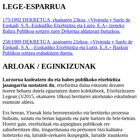
LEGE-ESPARRUA
175/1992 DEKRETUA, ekainaren 23koa, «Vivienda y Suelo de
Euskadi, S.A.-Euskadíko Etxebizitza eta Lurra, E.A» izeneko
Baltzu Publikoa sortzen zuen Dekretua aldatzeari buruzkoa.
258/1989 DEKRETUA, azaroaren 21ekoa, «Vivienda y Suelo de
Euskadi, S.A. - Euskadiko Etxebizitza eta Lurra, E.A.» Bazkun
Publikoa sortzea erabakitzen duena.
ARLOAK / EGINKIZUNAK
Lurzorua kudeatzen du eta babes publikoko etxebizitza
jasangarria sustatzen du
, etxebizitza duina eskuratu dezaten
horren beharra dutela egiaztatzen duten kolektiboek, Etxebizitzaren
Legean (3/2015, ekainaren 18koa) herritarrei aitortutako eskubideari
erantzute aldera.
Era berean, Visesak hiria berroneratzeko eta berritzeko prozesua
bultzatu, sustatu eta bertan lagundu eta parte hartzen du bete-betean.
Horrez gain, etxebizitzak eta azpiegitura publikoak ere
zaharberritzen ditu, irisgarritasuna eta pertsonen bizi-kalitatea
hobetzeko eta, lurralde-orekaren ikuspegitik, lurralde iraunkorra