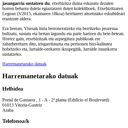
jasangarria sustatzen du
, etxebizitza duina eskuratu dezaten
horren beharra dutela egiaztatzen duten kolektiboek, Etxebizitzaren
Legean (3/2015, ekainaren 18koa) herritarrei aitortutako eskubideari
erantzute aldera.
Era berean, Visesak hiria berroneratzeko eta berritzeko prozesua
bultzatu, sustatu eta bertan lagundu eta parte hartzen du bete-betean.
Horrez gain, etxebizitzak eta azpiegitura publikoak ere
zaharberritzen ditu, irisgarritasuna eta pertsonen bizi-kalitatea
hobetzeko eta, lurralde-orekaren ikuspegitik, lurralde iraunkorra
sustatzeko.
Harremanetarako datuak
Harremanetarako datuak
Helbidea
Portal de Gamarra , 1 - A - 2ª planta (Edificio el Boulevard)
01013 Vitoria-Gasteiz
Araba
Telefonoa/k