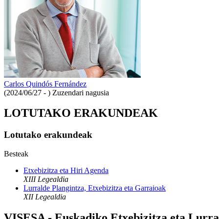
Carlos Quindós Fernández
(2024/06/27 - )
Zuzendari nagusia
LOTUTAKO ERAKUNDEAK
Lotutako erakundeak
Besteak
Etxebizitza eta Hiri Agenda
XIII Legealdia
Lurralde Plangintza, Etxebizitza eta Garraioak
XII Legealdia
VISESA - Euskadiko Etxebizitza eta Lurra