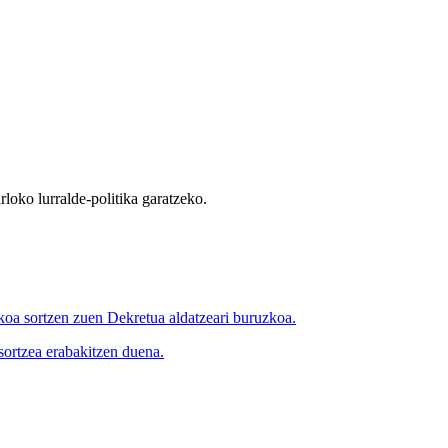
rloko lurralde-politika garatzeko.
a sortzen zuen Dekretua aldatzeari buruzkoa.
ortzea erabakitzen duena.