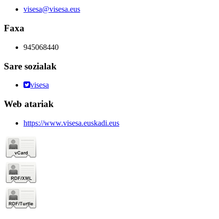
visesa@visesa.eus
Faxa
945068440
Sare sozialak
visesa
Web atariak
https://www.visesa.euskadi.eus