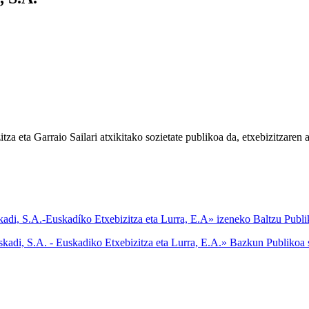
a eta Garraio Sailari atxikitako sozietate publikoa da, etxebizitzaren a
 S.A.-Euskadíko Etxebizitza eta Lurra, E.A» izeneko Baltzu Publiko
i, S.A. - Euskadiko Etxebizitza eta Lurra, E.A.» Bazkun Publikoa s