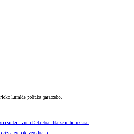
rloko lurralde-politika garatzeko.
a sortzen zuen Dekretua aldatzeari buruzkoa.
ortzea erabakitzen duena.