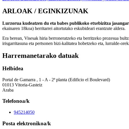
ARLOAK / EGINKIZUNAK
Lurzorua kudeatzen du eta babes publikoko etxebizitza jasangar
ekainaren 18koa) herritarrei aitortutako eskubideari erantzute aldera.
Era berean, Visesak hiria berroneratzeko eta berritzeko prozesua bultza
irisgarritasuna eta pertsonen bizi-kalitatea hobetzeko eta, lurralde-ore
Harremanetarako datuak
Helbidea
Portal de Gamarra , 1 - A - 2ª planta (Edificio el Boulevard)
01013 Vitoria-Gasteiz
Araba
Telefonoa/k
945214050
Posta elektronikoa/k