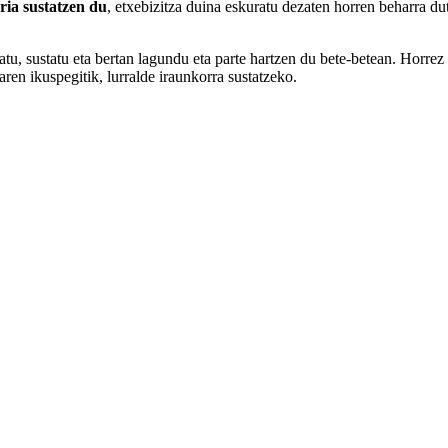
ria sustatzen du
, etxebizitza duina eskuratu dezaten horren beharra d
tu, sustatu eta bertan lagundu eta parte hartzen du bete-betean. Horrez 
karen ikuspegitik, lurralde iraunkorra sustatzeko.