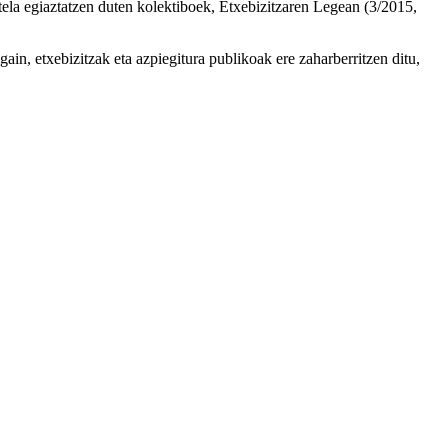
utela egiaztatzen duten kolektiboek, Etxebizitzaren Legean (3/2015,
gain, etxebizitzak eta azpiegitura publikoak ere zaharberritzen ditu,