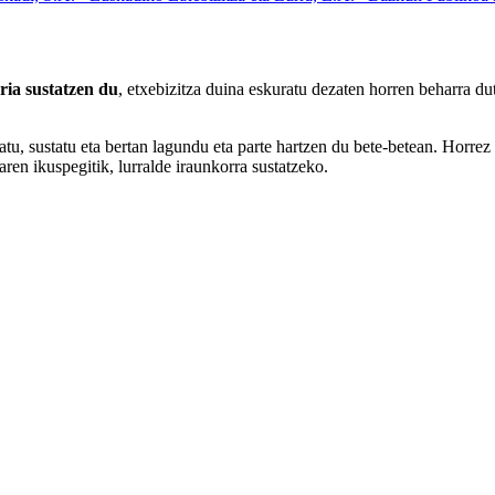
ria sustatzen du
, etxebizitza duina eskuratu dezaten horren beharra d
tu, sustatu eta bertan lagundu eta parte hartzen du bete-betean. Horrez 
karen ikuspegitik, lurralde iraunkorra sustatzeko.