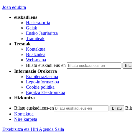
Joan edukira
euskadi.eus
Hasiera-orria
Gaiak
Eusko Jaurlaritza
Tramiteak
Tresnak
Kontaktua
Bilatzailea
Web-mapa
Bilatu euskadi.eus-en
Informazio Orokorra
Erabilerraztasuna
Lege-informazioa
Cookie politika
Egoitza Elektronikoa
Hizkuntza
Bilatu euskadi.eus-en
Bil
Kontaktua
Nire karpeta
Etxebizitza eta Hiri Agenda Saila