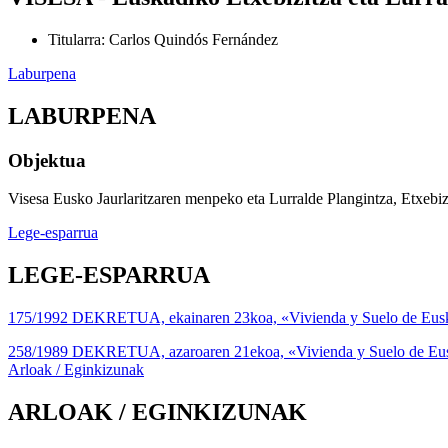
Titularra
:
Carlos Quindós Fernández
Laburpena
LABURPENA
Objektua
Visesa Eusko Jaurlaritzaren menpeko eta Lurralde Plangintza, Etxebizitz
Lege-esparrua
LEGE-ESPARRUA
175/1992 DEKRETUA, ekainaren 23koa, «Vivienda y Suelo de Euskadi,
258/1989 DEKRETUA, azaroaren 21ekoa, «Vivienda y Suelo de Euskad
Arloak / Eginkizunak
ARLOAK / EGINKIZUNAK