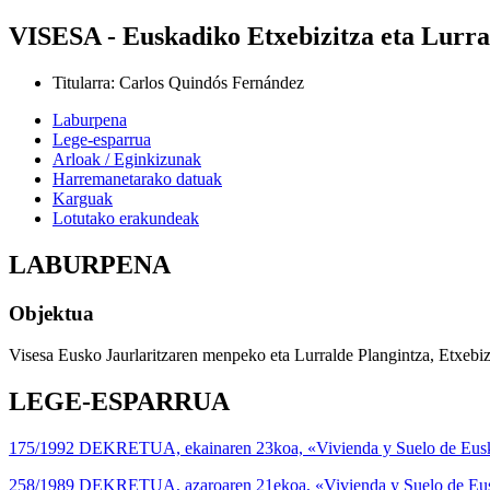
VISESA - Euskadiko Etxebizitza eta Lurra
Titularra
:
Carlos Quindós Fernández
Laburpena
Lege-esparrua
Arloak / Eginkizunak
Harremanetarako datuak
Karguak
Lotutako erakundeak
LABURPENA
Objektua
Visesa Eusko Jaurlaritzaren menpeko eta Lurralde Plangintza, Etxebizitz
LEGE-ESPARRUA
175/1992 DEKRETUA, ekainaren 23koa, «Vivienda y Suelo de Euskadi,
258/1989 DEKRETUA, azaroaren 21ekoa, «Vivienda y Suelo de Euskad