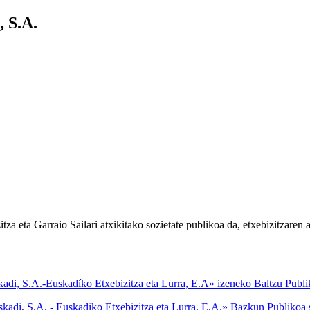
, S.A.
a eta Garraio Sailari atxikitako sozietate publikoa da, etxebizitzaren a
 S.A.-Euskadíko Etxebizitza eta Lurra, E.A» izeneko Baltzu Publiko
i, S.A. - Euskadiko Etxebizitza eta Lurra, E.A.» Bazkun Publikoa s