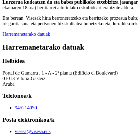
Lurzorua kudeatzen du eta babes publikoko etxebizitza jasangar
ekainaren 18koa) herritarrei aitortutako eskubideari erantzute aldera.
Era berean, Visesak hiria berroneratzeko eta berritzeko prozesua bultza
irisgarritasuna eta pertsonen bizi-kalitatea hobetzeko eta, lurralde-ore
Harremanetarako datuak
Harremanetarako datuak
Helbidea
Portal de Gamarra , 1 - A - 2ª planta (Edificio el Boulevard)
01013 Vitoria-Gasteiz
Araba
Telefonoa/k
945214050
Posta elektronikoa/k
visesa@visesa.eus