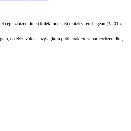
utela egiaztatzen duten kolektiboek, Etxebizitzaren Legean (3/2015,
gain, etxebizitzak eta azpiegitura publikoak ere zaharberritzen ditu,