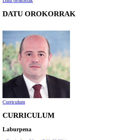
Datu orokorrak
DATU OROKORRAK
Curriculum
CURRICULUM
Laburpena