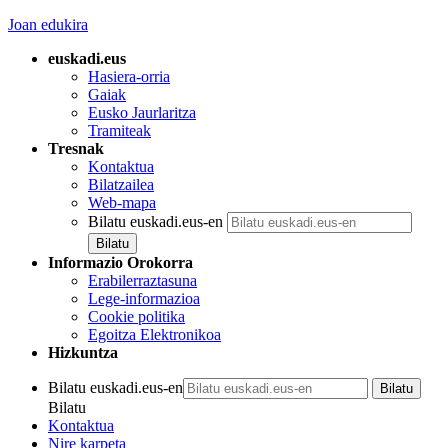
Joan edukira
euskadi.eus
Hasiera-orria
Gaiak
Eusko Jaurlaritza
Tramiteak
Tresnak
Kontaktua
Bilatzailea
Web-mapa
Bilatu euskadi.eus-en
Informazio Orokorra
Erabilerraztasuna
Lege-informazioa
Cookie politika
Egoitza Elektronikoa
Hizkuntza
Bilatu euskadi.eus-en
Bilatu
Kontaktua
Nire karpeta