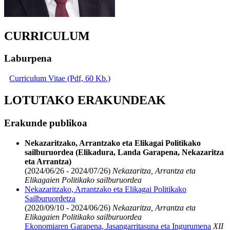
CURRICULUM
Laburpena
Curriculum Vitae (Pdf, 60 Kb.)
LOTUTAKO ERAKUNDEAK
Erakunde publikoa
Nekazaritzako, Arrantzako eta Elikagai Politikako
sailburuordea (Elikadura, Landa Garapena, Nekazaritza
eta Arrantza)
(2024/06/26 - 2024/07/26)
Nekazaritza, Arrantza eta
Elikagaien Politikako sailburuordea
Nekazaritzako, Arrantzako eta Elikagai Politikako
Sailburuordetza
(2020/09/10 - 2024/06/26)
Nekazaritza, Arrantza eta
Elikagaien Politikako sailburuordea
Ekonomiaren Garapena, Jasangarritasuna eta Ingurumena
XII