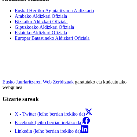
Euskal Herriko Agintaritzaren Aldizkaria
Arabako Aldizkari Ofiziala
Bizkaiko Aldizkari Ofiziala
Gipuzkoako Aldizkari Ofiziala
Estatuko Aldizkari Ofiziala
Europar Batasuneko Aldizkari Ofiziala
Eusko Jaurlaritzaren Web Zerbitzuak
garatutako eta kudeatutako
webgunea
Gizarte sareak
X - Twitter (leiho berrian irekiko da)
Facebook (leiho berrian irekiko da)
Linkedin (leiho berrian irekiko da)