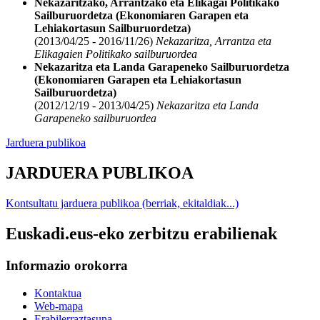
Nekazaritzako, Arrantzako eta Elikagai Politikako
Sailburuordetza (Ekonomiaren Garapen eta
Lehiakortasun Sailburuordetza)
(2013/04/25 - 2016/11/26)
Nekazaritza, Arrantza eta
Elikagaien Politikako sailburuordea
Nekazaritza eta Landa Garapeneko Sailburuordetza
(Ekonomiaren Garapen eta Lehiakortasun
Sailburuordetza)
(2012/12/19 - 2013/04/25)
Nekazaritza eta Landa
Garapeneko sailburuordea
Jarduera publikoa
JARDUERA PUBLIKOA
Kontsultatu jarduera publikoa (berriak, ekitaldiak...)
Euskadi.eus-eko zerbitzu erabilienak
Informazio orokorra
Kontaktua
Web-mapa
Erabilerraztasuna