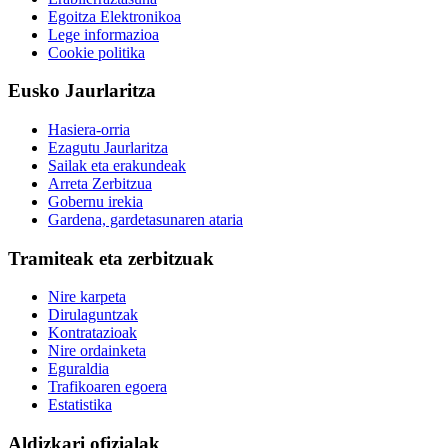
Egoitza Elektronikoa
Lege informazioa
Cookie politika
Eusko Jaurlaritza
Hasiera-orria
Ezagutu Jaurlaritza
Sailak eta erakundeak
Arreta Zerbitzua
Gobernu irekia
Gardena, gardetasunaren ataria
Tramiteak eta zerbitzuak
Nire karpeta
Dirulaguntzak
Kontratazioak
Nire ordainketa
Eguraldia
Trafikoaren egoera
Estatistika
Aldizkari ofizialak