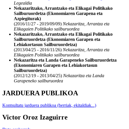
Legealdia
Nekazaritzako, Arrantzako eta Elikagai Politikako
Sailburuordetza (Ekonomiaren Garapena eta
Azpiegiturak)
(2016/11/27 - 2019/09/09)
Nekazaritza, Arrantza eta
Elikagaien Politikako sailburuordea
Nekazaritzako, Arrantzako eta Elikagai Politikako
Sailburuordetza (Ekonomiaren Garapen eta
Lehiakortasun Sailburuordetza)
(2013/04/25 - 2016/11/26)
Nekazaritza, Arrantza eta
Elikagaien Politikako sailburuordea
Nekazaritza eta Landa Garapeneko Sailburuordetza
(Ekonomiaren Garapen eta Lehiakortasun
Sailburuordetza)
(2012/12/19 - 2013/04/25)
Nekazaritza eta Landa
Garapeneko sailburuordea
JARDUERA PUBLIKOA
Kontsultatu jarduera publikoa (berriak, ekitaldiak...)
Victor Oroz Izaguirre