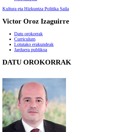
Kultura eta Hizkuntza Politika Saila
Victor Oroz Izaguirre
Datu orokorrak
Curriculum
Lotutako erakundeak
Jarduera publikoa
DATU OROKORRAK