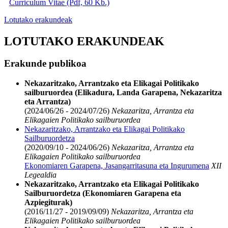
Curriculum Vitae (Pdf, 60 Kb.)
Lotutako erakundeak
LOTUTAKO ERAKUNDEAK
Erakunde publikoa
Nekazaritzako, Arrantzako eta Elikagai Politikako
sailburuordea (Elikadura, Landa Garapena, Nekazaritza
eta Arrantza)
(2024/06/26 - 2024/07/26)
Nekazaritza, Arrantza eta
Elikagaien Politikako sailburuordea
Nekazaritzako, Arrantzako eta Elikagai Politikako
Sailburuordetza
(2020/09/10 - 2024/06/26)
Nekazaritza, Arrantza eta
Elikagaien Politikako sailburuordea
Ekonomiaren Garapena, Jasangarritasuna eta Ingurumena
XII
Legealdia
Nekazaritzako, Arrantzako eta Elikagai Politikako
Sailburuordetza (Ekonomiaren Garapena eta
Azpiegiturak)
(2016/11/27 - 2019/09/09)
Nekazaritza, Arrantza eta
Elikagaien Politikako sailburuordea