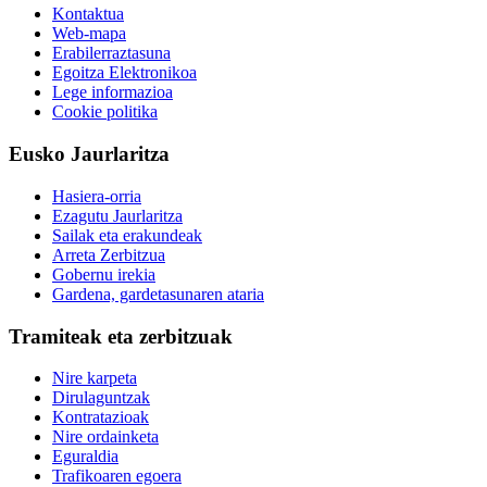
Kontaktua
Web-mapa
Erabilerraztasuna
Egoitza Elektronikoa
Lege informazioa
Cookie politika
Eusko Jaurlaritza
Hasiera-orria
Ezagutu Jaurlaritza
Sailak eta erakundeak
Arreta Zerbitzua
Gobernu irekia
Gardena, gardetasunaren ataria
Tramiteak eta zerbitzuak
Nire karpeta
Dirulaguntzak
Kontratazioak
Nire ordainketa
Eguraldia
Trafikoaren egoera