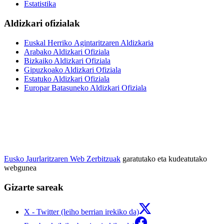
Estatistika
Aldizkari ofizialak
Euskal Herriko Agintaritzaren Aldizkaria
Arabako Aldizkari Ofiziala
Bizkaiko Aldizkari Ofiziala
Gipuzkoako Aldizkari Ofiziala
Estatuko Aldizkari Ofiziala
Europar Batasuneko Aldizkari Ofiziala
Eusko Jaurlaritzaren Web Zerbitzuak
garatutako eta kudeatutako
webgunea
Gizarte sareak
X - Twitter (leiho berrian irekiko da)