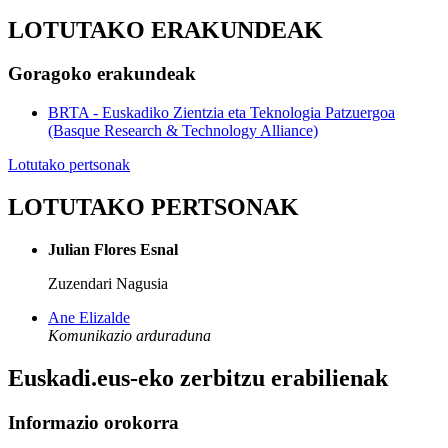
LOTUTAKO ERAKUNDEAK
Goragoko erakundeak
BRTA - Euskadiko Zientzia eta Teknologia Patzuergoa
(Basque Research & Technology Alliance)
Lotutako pertsonak
LOTUTAKO PERTSONAK
Julian Flores Esnal
Zuzendari Nagusia
Ane Elizalde
Komunikazio arduraduna
Euskadi.eus-eko zerbitzu erabilienak
Informazio orokorra