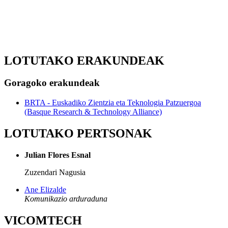
LOTUTAKO ERAKUNDEAK
Goragoko erakundeak
BRTA - Euskadiko Zientzia eta Teknologia Patzuergoa
(Basque Research & Technology Alliance)
LOTUTAKO PERTSONAK
Julian Flores Esnal
Zuzendari Nagusia
Ane Elizalde
Komunikazio arduraduna
VICOMTECH