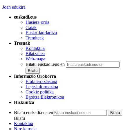
Joan edukira
euskadi.eus
Hasiera-orria
Gaiak
Eusko Jaurlaritza
Tramiteak
Tresnak
Kontaktua
Bilatzailea
Web-mapa
Bilatu euskadi.eus-en
Informazio Orokorra
Erabilerraztasuna
Lege-informazioa
Cookie politika
Egoitza Elektronikoa
Hizkuntza
Bilatu euskadi.eus-en
Bilatu
Kontaktua
Nire karpeta