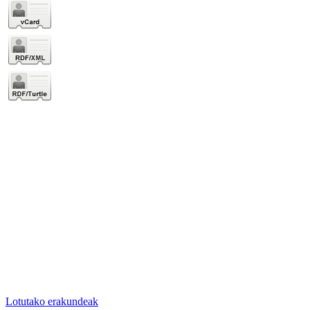
Lotutako erakundeak