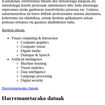
Kudeaketan, erreferentzia bihurtu den metodologia integrala du;
metodologia horrek prozesuak optimizatzen ditu, baita teknologia
enpresetara modu gardenean transferitzeko prozesua ere. Gainera,
nabarmentzekoa da haren ibilbide profesionalen sistema aitzindaria,
koherentea eta objektiboa, zeinak ikerketa aplikatuaren arloan
pertsona trebatzea eta garatzea ahalbidetzen baitu.
Ikerketa-ildoak:
Visual computing & Interaction
Computer graphics
Computer vision
Digital media
Dialogue & Speech
Artificial intelligence
Machine learning
Visual analytics
Data intelligence
Language processing
Digital security
Harremanetarako datuak
Harremanetarako datuak