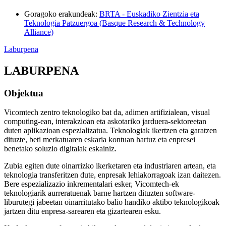
Goragoko erakundeak
:
BRTA - Euskadiko Zientzia eta
Teknologia Patzuergoa (Basque Research & Technology
Alliance)
Laburpena
LABURPENA
Objektua
Vicomtech zentro teknologiko bat da, adimen artifizialean, visual
computing-ean, interakzioan eta askotariko jarduera-sektoreetan
duten aplikazioan espezializatua. Teknologiak ikertzen eta garatzen
dituzte, beti merkatuaren eskaria kontuan hartuz eta enpresei
benetako soluzio digitalak eskainiz.
Zubia egiten dute oinarrizko ikerketaren eta industriaren artean, eta
teknologia transferitzen dute, enpresak lehiakorragoak izan daitezen.
Bere espezializazio inkrementalari esker, Vicomtech-ek
teknologiarik aurreratuenak barne hartzen dituzten software-
liburutegi jabeetan oinarritutako balio handiko aktibo teknologikoak
jartzen ditu enpresa-sarearen eta gizartearen esku.