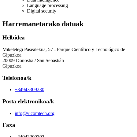
Language processing
Digital security
Harremanetarako datuak
Helbidea
Mikeletegi Pasealekua, 57 - Parque Científico y Tecnológico de
Gipuzkoa
20009 Donostia / San Sebastián
Gipuzkoa
Telefonoa/k
+34943309230
Posta elektronikoa/k
info@vicomtech.org
Faxa
+34943309393