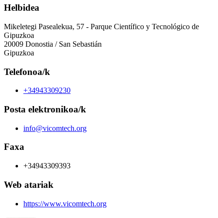
Helbidea
Mikeletegi Pasealekua, 57 - Parque Científico y Tecnológico de
Gipuzkoa
20009 Donostia / San Sebastián
Gipuzkoa
Telefonoa/k
+34943309230
Posta elektronikoa/k
info@vicomtech.org
Faxa
+34943309393
Web atariak
https://www.vicomtech.org