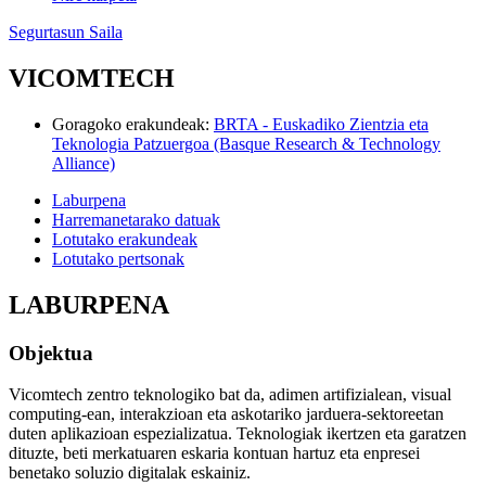
Segurtasun Saila
VICOMTECH
Goragoko erakundeak
:
BRTA - Euskadiko Zientzia eta
Teknologia Patzuergoa (Basque Research & Technology
Alliance)
Laburpena
Harremanetarako datuak
Lotutako erakundeak
Lotutako pertsonak
LABURPENA
Objektua
Vicomtech zentro teknologiko bat da, adimen artifizialean, visual
computing-ean, interakzioan eta askotariko jarduera-sektoreetan
duten aplikazioan espezializatua. Teknologiak ikertzen eta garatzen
dituzte, beti merkatuaren eskaria kontuan hartuz eta enpresei
benetako soluzio digitalak eskainiz.