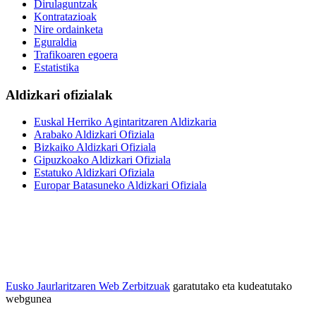
Dirulaguntzak
Kontratazioak
Nire ordainketa
Eguraldia
Trafikoaren egoera
Estatistika
Aldizkari ofizialak
Euskal Herriko Agintaritzaren Aldizkaria
Arabako Aldizkari Ofiziala
Bizkaiko Aldizkari Ofiziala
Gipuzkoako Aldizkari Ofiziala
Estatuko Aldizkari Ofiziala
Europar Batasuneko Aldizkari Ofiziala
Eusko Jaurlaritzaren Web Zerbitzuak
garatutako eta kudeatutako
webgunea