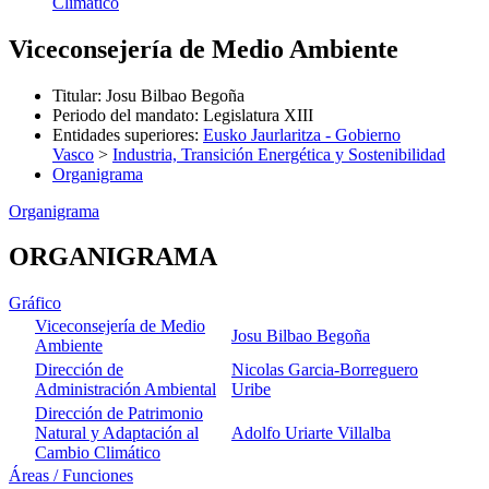
Climático
Viceconsejería de Medio Ambiente
Titular
:
Josu Bilbao Begoña
Periodo del mandato
:
Legislatura XIII
Entidades superiores
:
Eusko Jaurlaritza - Gobierno
Vasco
>
Industria, Transición Energética y Sostenibilidad
Organigrama
Organigrama
ORGANIGRAMA
Gráfico
Viceconsejería de Medio
Josu Bilbao Begoña
Ambiente
Dirección de
Nicolas Garcia-Borreguero
Administración Ambiental
Uribe
Dirección de Patrimonio
Natural y Adaptación al
Adolfo Uriarte Villalba
Cambio Climático
Áreas / Funciones