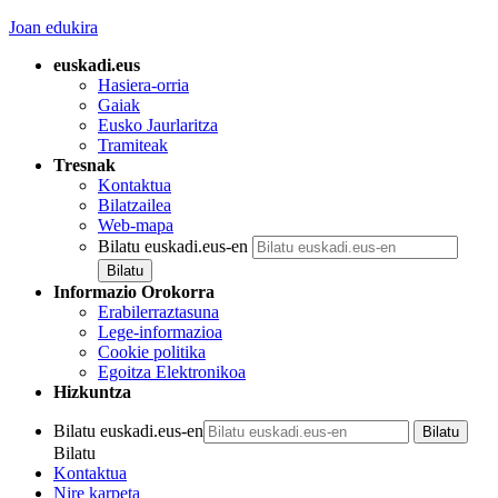
Joan edukira
euskadi.eus
Hasiera-orria
Gaiak
Eusko Jaurlaritza
Tramiteak
Tresnak
Kontaktua
Bilatzailea
Web-mapa
Bilatu euskadi.eus-en
Informazio Orokorra
Erabilerraztasuna
Lege-informazioa
Cookie politika
Egoitza Elektronikoa
Hizkuntza
Bilatu euskadi.eus-en
Bilatu
Kontaktua
Nire karpeta