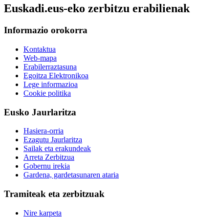
Euskadi.eus-eko zerbitzu erabilienak
Informazio orokorra
Kontaktua
Web-mapa
Erabilerraztasuna
Egoitza Elektronikoa
Lege informazioa
Cookie politika
Eusko Jaurlaritza
Hasiera-orria
Ezagutu Jaurlaritza
Sailak eta erakundeak
Arreta Zerbitzua
Gobernu irekia
Gardena, gardetasunaren ataria
Tramiteak eta zerbitzuak
Nire karpeta