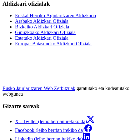
Aldizkari ofizialak
Euskal Herriko Agintaritzaren Aldizkaria
Arabako Aldizkari Ofiziala
Bizkaiko Aldizkari Ofiziala
Gipuzkoako Aldizkari Ofiziala
Estatuko Aldizkari Ofiziala
Europar Batasuneko Aldizkari Ofiziala
Eusko Jaurlaritzaren Web Zerbitzuak
garatutako eta kudeatutako
webgunea
Gizarte sareak
X - Twitter (leiho berrian irekiko da)
Facebook (leiho berrian irekiko da)
Linkedin (leiho berrian irekiko da)