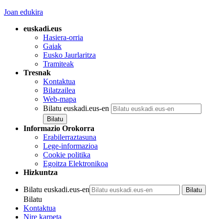
Joan edukira
euskadi.eus
Hasiera-orria
Gaiak
Eusko Jaurlaritza
Tramiteak
Tresnak
Kontaktua
Bilatzailea
Web-mapa
Bilatu euskadi.eus-en
Informazio Orokorra
Erabilerraztasuna
Lege-informazioa
Cookie politika
Egoitza Elektronikoa
Hizkuntza
Bilatu euskadi.eus-en
Bilatu
Kontaktua
Nire karpeta