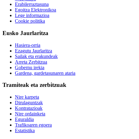
Erabilerraztasuna
Egoitza Elektronikoa
Lege informazioa
Cookie politika
Eusko Jaurlaritza
Hasiera-orria
Ezagutu Jaurlaritza
Sailak eta erakundeak
Arreta Zerbitzua
Gobernu irekia
Gardena, gardetasunaren ataria
Tramiteak eta zerbitzuak
Nire karpeta
Dirulaguntzak
Kontratazioak
Nire ordainketa
Eguraldia
Trafikoaren egoera
Estatistika