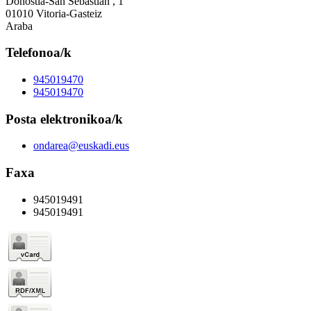
Donostia-San Sebastián , 1
01010 Vitoria-Gasteiz
Araba
Telefonoa/k
945019470
945019470
Posta elektronikoa/k
ondarea@euskadi.eus
Faxa
945019491
945019491