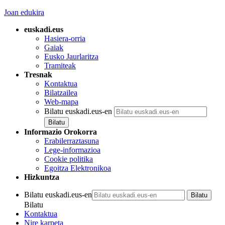
Joan edukira
euskadi.eus
Hasiera-orria
Gaiak
Eusko Jaurlaritza
Tramiteak
Tresnak
Kontaktua
Bilatzailea
Web-mapa
Bilatu euskadi.eus-en
Informazio Orokorra
Erabilerraztasuna
Lege-informazioa
Cookie politika
Egoitza Elektronikoa
Hizkuntza
Bilatu euskadi.eus-en
Bilatu
Kontaktua
Nire karpeta