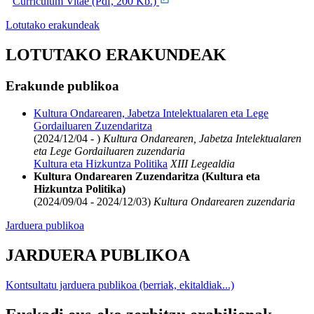
Curriculum Vitae (Pdf, 200 Kb.)
Lotutako erakundeak
LOTUTAKO ERAKUNDEAK
Erakunde publikoa
Kultura Ondarearen, Jabetza Intelektualaren eta Lege
Gordailuaren Zuzendaritza
(2024/12/04 - )
Kultura Ondarearen, Jabetza Intelektualaren
eta Lege Gordailuaren zuzendaria
Kultura eta Hizkuntza Politika
XIII Legealdia
Kultura Ondarearen Zuzendaritza (Kultura eta
Hizkuntza Politika)
(2024/09/04 - 2024/12/03)
Kultura Ondarearen zuzendaria
Jarduera publikoa
JARDUERA PUBLIKOA
Kontsultatu jarduera publikoa (berriak, ekitaldiak...)