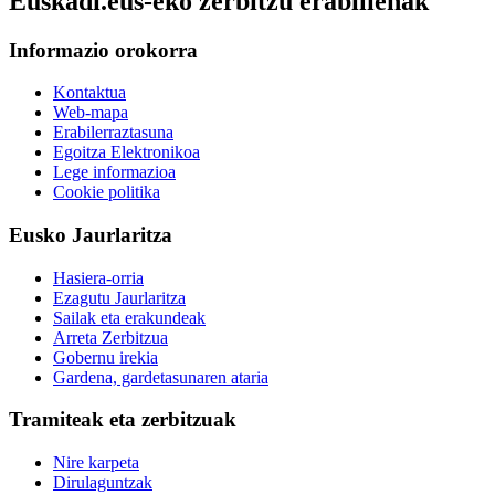
Euskadi.eus-eko zerbitzu erabilienak
Informazio orokorra
Kontaktua
Web-mapa
Erabilerraztasuna
Egoitza Elektronikoa
Lege informazioa
Cookie politika
Eusko Jaurlaritza
Hasiera-orria
Ezagutu Jaurlaritza
Sailak eta erakundeak
Arreta Zerbitzua
Gobernu irekia
Gardena, gardetasunaren ataria
Tramiteak eta zerbitzuak
Nire karpeta
Dirulaguntzak