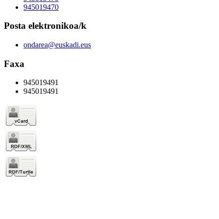
945019470
Posta elektronikoa/k
ondarea@euskadi.eus
Faxa
945019491
945019491