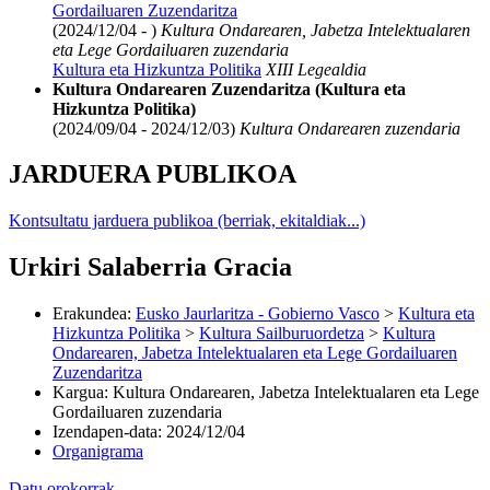
Gordailuaren Zuzendaritza
(2024/12/04 - )
Kultura Ondarearen, Jabetza Intelektualaren
eta Lege Gordailuaren zuzendaria
Kultura eta Hizkuntza Politika
XIII Legealdia
Kultura Ondarearen Zuzendaritza (Kultura eta
Hizkuntza Politika)
(2024/09/04 - 2024/12/03)
Kultura Ondarearen zuzendaria
JARDUERA PUBLIKOA
Kontsultatu jarduera publikoa (berriak, ekitaldiak...)
Urkiri Salaberria Gracia
Erakundea
:
Eusko Jaurlaritza - Gobierno Vasco
>
Kultura eta
Hizkuntza Politika
>
Kultura Sailburuordetza
>
Kultura
Ondarearen, Jabetza Intelektualaren eta Lege Gordailuaren
Zuzendaritza
Kargua
:
Kultura Ondarearen, Jabetza Intelektualaren eta Lege
Gordailuaren zuzendaria
Izendapen-data
:
2024/12/04
Organigrama
Datu orokorrak