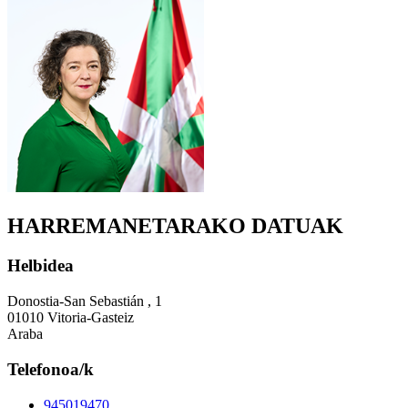
HARREMANETARAKO DATUAK
Helbidea
Donostia-San Sebastián , 1
01010 Vitoria-Gasteiz
Araba
Telefonoa/k
945019470