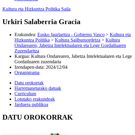
Kultura eta Hizkuntza Politika Saila
Urkiri Salaberria Gracia
Erakundea
:
Eusko Jaurlaritza - Gobierno Vasco
>
Kultura eta
Hizkuntza Politika
>
Kultura Sailburuordetza
>
Kultura
Ondarearen, Jabetza Intelektualaren eta Lege Gordailuaren
Zuzendaritza
Kargua
:
Kultura Ondarearen, Jabetza Intelektualaren eta Lege
Gordailuaren zuzendaria
Izendapen-data
:
2024/12/04
Organigrama
Datu orokorrak
Harremanetarako datuak
Curriculum
Lotutako erakundeak
Jarduera publikoa
DATU OROKORRAK