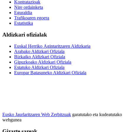
Kontratazioak
Nire ordainketa
Eguraldia
Trafikoaren egoera
Estatistika
Aldizkari ofizialak
Euskal Herriko Agintaritzaren Aldizkaria
Arabako Aldizkari Ofiziala
Bizkaiko Aldizkari Ofiziala
Gipuzkoako Aldizkari Ofiziala
Estatuko Aldizkari Ofiziala
Europar Batasuneko Aldizkari Ofiziala
Eusko Jaurlaritzaren Web Zerbitzuak
garatutako eta kudeatutako
webgunea
Gizarte sareak