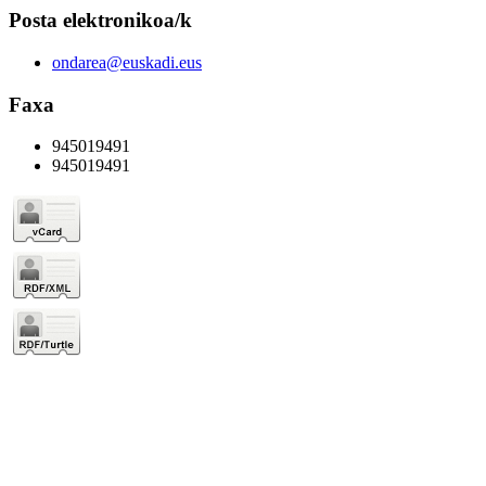
Posta elektronikoa/k
ondarea@euskadi.eus
Faxa
945019491
945019491