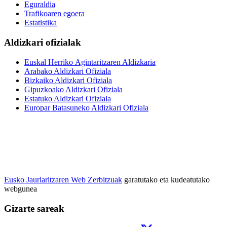
Eguraldia
Trafikoaren egoera
Estatistika
Aldizkari ofizialak
Euskal Herriko Agintaritzaren Aldizkaria
Arabako Aldizkari Ofiziala
Bizkaiko Aldizkari Ofiziala
Gipuzkoako Aldizkari Ofiziala
Estatuko Aldizkari Ofiziala
Europar Batasuneko Aldizkari Ofiziala
Eusko Jaurlaritzaren Web Zerbitzuak
garatutako eta kudeatutako
webgunea
Gizarte sareak