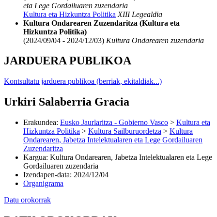
eta Lege Gordailuaren zuzendaria
Kultura eta Hizkuntza Politika
XIII Legealdia
Kultura Ondarearen Zuzendaritza (Kultura eta
Hizkuntza Politika)
(2024/09/04 - 2024/12/03)
Kultura Ondarearen zuzendaria
JARDUERA PUBLIKOA
Kontsultatu jarduera publikoa (berriak, ekitaldiak...)
Urkiri Salaberria Gracia
Erakundea
:
Eusko Jaurlaritza - Gobierno Vasco
>
Kultura eta
Hizkuntza Politika
>
Kultura Sailburuordetza
>
Kultura
Ondarearen, Jabetza Intelektualaren eta Lege Gordailuaren
Zuzendaritza
Kargua
:
Kultura Ondarearen, Jabetza Intelektualaren eta Lege
Gordailuaren zuzendaria
Izendapen-data
:
2024/12/04
Organigrama
Datu orokorrak