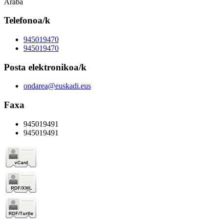
Araba
Telefonoa/k
945019470
945019470
Posta elektronikoa/k
ondarea@euskadi.eus
Faxa
945019491
945019491