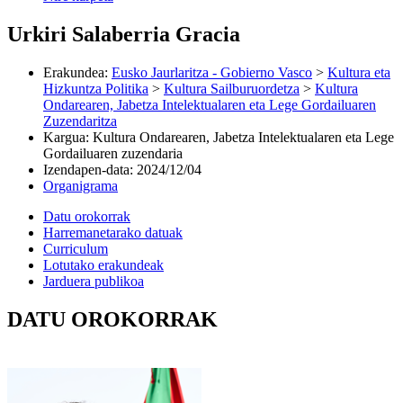
Urkiri Salaberria Gracia
Erakundea
:
Eusko Jaurlaritza - Gobierno Vasco
>
Kultura eta
Hizkuntza Politika
>
Kultura Sailburuordetza
>
Kultura
Ondarearen, Jabetza Intelektualaren eta Lege Gordailuaren
Zuzendaritza
Kargua
:
Kultura Ondarearen, Jabetza Intelektualaren eta Lege
Gordailuaren zuzendaria
Izendapen-data
:
2024/12/04
Organigrama
Datu orokorrak
Harremanetarako datuak
Curriculum
Lotutako erakundeak
Jarduera publikoa
DATU OROKORRAK