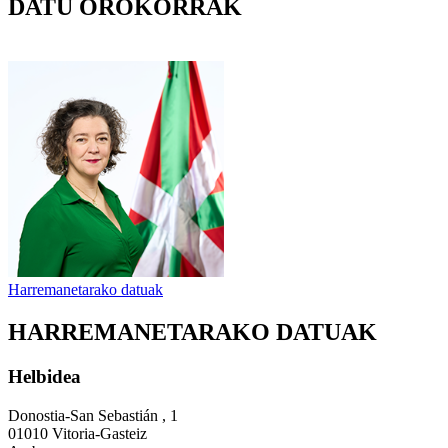
DATU OROKORRAK
Harremanetarako datuak
HARREMANETARAKO DATUAK
Helbidea
Donostia-San Sebastián , 1
01010 Vitoria-Gasteiz