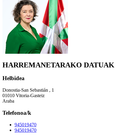
HARREMANETARAKO DATUAK
Helbidea
Donostia-San Sebastián , 1
01010 Vitoria-Gasteiz
Araba
Telefonoa/k
945019470
945019470