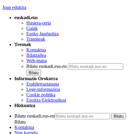
Joan edukira
euskadi.eus
Hasiera-orria
Gaiak
Eusko Jaurlaritza
Tramiteak
Tresnak
Kontaktua
Bilatzailea
Web-mapa
Bilatu euskadi.eus-en
Informazio Orokorra
Erabilerraztasuna
Lege-informazioa
Cookie politika
Egoitza Elektronikoa
Hizkuntza
Bilatu euskadi.eus-en
Bilatu
Kontaktua
Nire karpeta