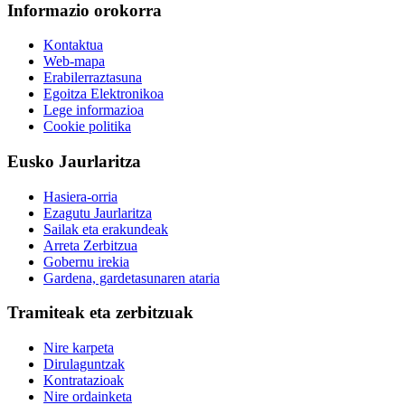
Informazio orokorra
Kontaktua
Web-mapa
Erabilerraztasuna
Egoitza Elektronikoa
Lege informazioa
Cookie politika
Eusko Jaurlaritza
Hasiera-orria
Ezagutu Jaurlaritza
Sailak eta erakundeak
Arreta Zerbitzua
Gobernu irekia
Gardena, gardetasunaren ataria
Tramiteak eta zerbitzuak
Nire karpeta
Dirulaguntzak
Kontratazioak
Nire ordainketa