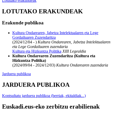
Lotutako erakundeak
LOTUTAKO ERAKUNDEAK
Erakunde publikoa
Kultura Ondarearen, Jabetza Intelektualaren eta Lege
Gordailuaren Zuzendaritza
(2024/12/04 - )
Kultura Ondarearen, Jabetza Intelektualaren
eta Lege Gordailuaren zuzendaria
Kultura eta Hizkuntza Politika
XIII Legealdia
Kultura Ondarearen Zuzendaritza (Kultura eta
Hizkuntza Politika)
(2024/09/04 - 2024/12/03)
Kultura Ondarearen zuzendaria
Jarduera publikoa
JARDUERA PUBLIKOA
Kontsultatu jarduera publikoa (berriak, ekitaldiak...)
Euskadi.eus-eko zerbitzu erabilienak