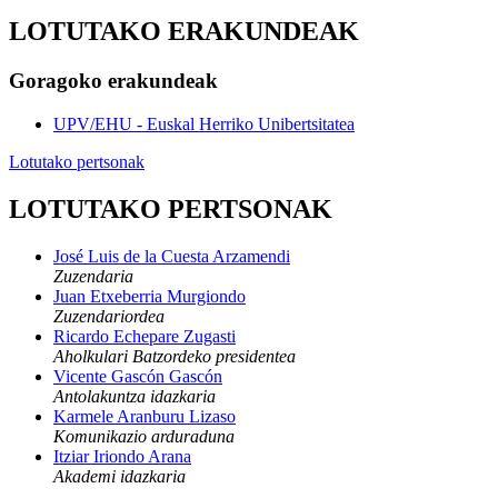
LOTUTAKO ERAKUNDEAK
Goragoko erakundeak
UPV/EHU - Euskal Herriko Unibertsitatea
Lotutako pertsonak
LOTUTAKO PERTSONAK
José Luis de la Cuesta Arzamendi
Zuzendaria
Juan Etxeberria Murgiondo
Zuzendariordea
Ricardo Echepare Zugasti
Aholkulari Batzordeko presidentea
Vicente Gascón Gascón
Antolakuntza idazkaria
Karmele Aranburu Lizaso
Komunikazio arduraduna
Itziar Iriondo Arana
Akademi idazkaria