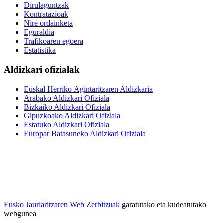
Dirulaguntzak
Kontratazioak
Nire ordainketa
Eguraldia
Trafikoaren egoera
Estatistika
Aldizkari ofizialak
Euskal Herriko Agintaritzaren Aldizkaria
Arabako Aldizkari Ofiziala
Bizkaiko Aldizkari Ofiziala
Gipuzkoako Aldizkari Ofiziala
Estatuko Aldizkari Ofiziala
Europar Batasuneko Aldizkari Ofiziala
Eusko Jaurlaritzaren Web Zerbitzuak
garatutako eta kudeatutako
webgunea