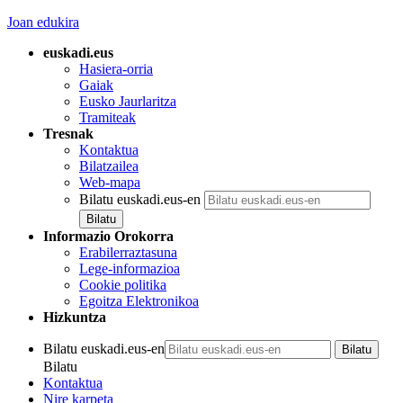
Joan edukira
euskadi.eus
Hasiera-orria
Gaiak
Eusko Jaurlaritza
Tramiteak
Tresnak
Kontaktua
Bilatzailea
Web-mapa
Bilatu euskadi.eus-en
Informazio Orokorra
Erabilerraztasuna
Lege-informazioa
Cookie politika
Egoitza Elektronikoa
Hizkuntza
Bilatu euskadi.eus-en
Bilatu
Kontaktua
Nire karpeta