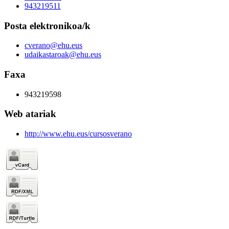
943219511
Posta elektronikoa/k
cverano@ehu.eus
udaikastaroak@ehu.eus
Faxa
943219598
Web atariak
http://www.ehu.eus/cursosverano