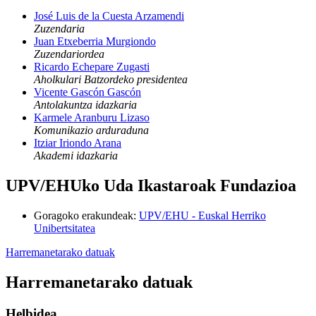
José Luis de la Cuesta Arzamendi
Zuzendaria
Juan Etxeberria Murgiondo
Zuzendariordea
Ricardo Echepare Zugasti
Aholkulari Batzordeko presidentea
Vicente Gascón Gascón
Antolakuntza idazkaria
Karmele Aranburu Lizaso
Komunikazio arduraduna
Itziar Iriondo Arana
Akademi idazkaria
UPV/EHUko Uda Ikastaroak Fundazioa
Goragoko erakundeak
:
UPV/EHU - Euskal Herriko
Unibertsitatea
Harremanetarako datuak
Harremanetarako datuak
Helbidea