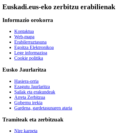
Euskadi.eus-eko zerbitzu erabilienak
Informazio orokorra
Kontaktua
Web-mapa
Erabilerraztasuna
Egoitza Elektronikoa
Lege informazioa
Cookie politika
Eusko Jaurlaritza
Hasiera-orria
Ezagutu Jaurlaritza
Sailak eta erakundeak
Arreta Zerbitzua
Gobernu irekia
Gardena, gardetasunaren ataria
Tramiteak eta zerbitzuak
Nire karpeta