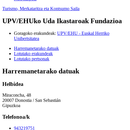
Turismo, Merkataritza eta Kontsumo Saila
UPV/EHUko Uda Ikastaroak Fundazioa
Goragoko erakundeak
:
UPV/EHU - Euskal Herriko
Unibertsitatea
Harremanetarako datuak
Lotutako erakundeak
Lotutako pertsonak
Harremanetarako datuak
Helbidea
Miraconcha, 48
20007 Donostia / San Sebastián
Gipuzkoa
Telefonoa/k
943219751