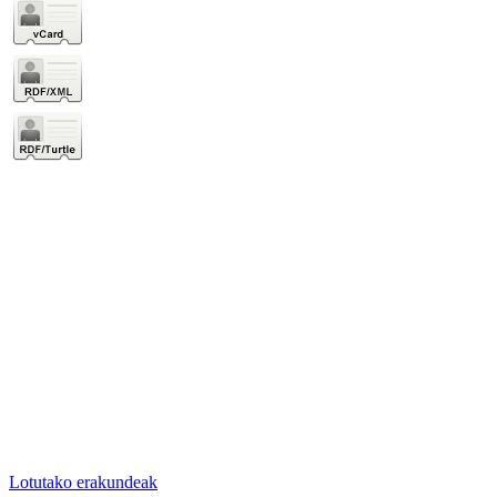
Lotutako erakundeak