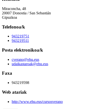
Miraconcha, 48
20007 Donostia / San Sebastián
Gipuzkoa
Telefonoa/k
943219751
943219511
Posta elektronikoa/k
cverano@ehu.eus
udaikastaroak@ehu.eus
Faxa
943219598
Web atariak
http://www.ehu.eus/cursosverano