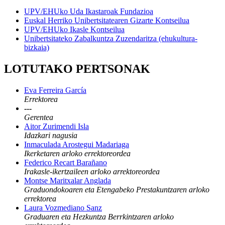
UPV/EHUko Uda Ikastaroak Fundazioa
Euskal Herriko Unibertsitatearen Gizarte Kontseilua
UPV/EHUko Ikasle Kontseilua
Unibertsitateko Zabalkuntza Zuzendaritza (ehukultura-
bizkaia)
LOTUTAKO PERTSONAK
Eva Ferreira García
Errektorea
---
Gerentea
Aitor Zurimendi Isla
Idazkari nagusia
Inmaculada Arostegui Madariaga
Ikerketaren arloko errektoreordea
Federico Recart Barañano
Irakasle-ikertzaileen arloko arrektoreordea
Montse Maritxalar Anglada
Graduondokoaren eta Etengabeko Prestakuntzaren arloko
errektorea
Laura Vozmediano Sanz
Graduaren eta Hezkuntza Berrkintzaren arloko