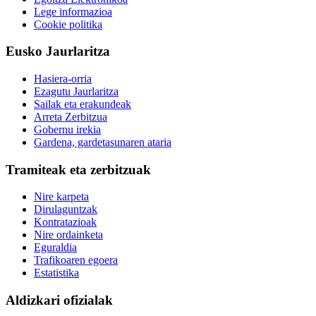
Lege informazioa
Cookie politika
Eusko Jaurlaritza
Hasiera-orria
Ezagutu Jaurlaritza
Sailak eta erakundeak
Arreta Zerbitzua
Gobernu irekia
Gardena, gardetasunaren ataria
Tramiteak eta zerbitzuak
Nire karpeta
Dirulaguntzak
Kontratazioak
Nire ordainketa
Eguraldia
Trafikoaren egoera
Estatistika
Aldizkari ofizialak