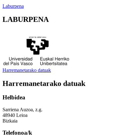
Laburpena
LABURPENA
Harremanetarako datuak
Harremanetarako datuak
Helbidea
Sarriena Auzoa, z.g.
48940 Leioa
Bizkaia
Telefonoa/k