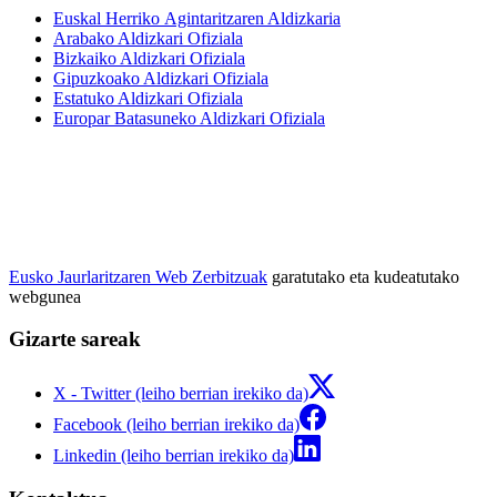
Euskal Herriko Agintaritzaren Aldizkaria
Arabako Aldizkari Ofiziala
Bizkaiko Aldizkari Ofiziala
Gipuzkoako Aldizkari Ofiziala
Estatuko Aldizkari Ofiziala
Europar Batasuneko Aldizkari Ofiziala
Eusko Jaurlaritzaren Web Zerbitzuak
garatutako eta kudeatutako
webgunea
Gizarte sareak
X - Twitter (leiho berrian irekiko da)
Facebook (leiho berrian irekiko da)
Linkedin (leiho berrian irekiko da)