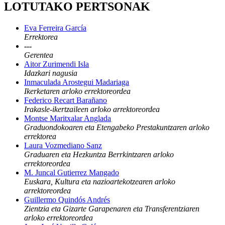
LOTUTAKO PERTSONAK
Eva Ferreira García
Errektorea
---
Gerentea
Aitor Zurimendi Isla
Idazkari nagusia
Inmaculada Arostegui Madariaga
Ikerketaren arloko errektoreordea
Federico Recart Barañano
Irakasle-ikertzaileen arloko arrektoreordea
Montse Maritxalar Anglada
Graduondokoaren eta Etengabeko Prestakuntzaren arloko
errektorea
Laura Vozmediano Sanz
Graduaren eta Hezkuntza Berrkintzaren arloko
errektoreordea
M. Juncal Gutierrez Mangado
Euskara, Kultura eta nazioartekotzearen arloko
arrektoreordea
Guillermo Quindós Andrés
Zientzia eta Gizarte Garapenaren eta Transferentziaren
arloko errektoreordea