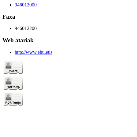
946012000
Faxa
946012200
Web atariak
http://www.ehu.eus