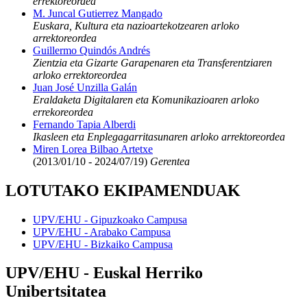
errektoreordea
M. Juncal Gutierrez Mangado
Euskara, Kultura eta nazioartekotzearen arloko
arrektoreordea
Guillermo Quindós Andrés
Zientzia eta Gizarte Garapenaren eta Transferentziaren
arloko errektoreordea
Juan José Unzilla Galán
Eraldaketa Digitalaren eta Komunikazioaren arloko
errekoreordea
Fernando Tapia Alberdi
Ikasleen eta Enplegagarritasunaren arloko arrektoreordea
Miren Lorea Bilbao Artetxe
(2013/01/10 - 2024/07/19)
Gerentea
LOTUTAKO EKIPAMENDUAK
UPV/EHU - Gipuzkoako Campusa
UPV/EHU - Arabako Campusa
UPV/EHU - Bizkaiko Campusa
UPV/EHU - Euskal Herriko
Unibertsitatea