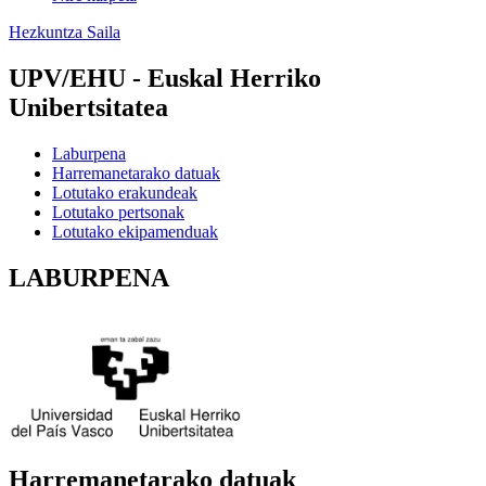
Hezkuntza Saila
UPV/EHU - Euskal Herriko
Unibertsitatea
Laburpena
Harremanetarako datuak
Lotutako erakundeak
Lotutako pertsonak
Lotutako ekipamenduak
LABURPENA
Harremanetarako datuak