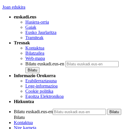
Joan edukira
euskadi.eus
Hasiera-orria
Gaiak
Eusko Jaurlaritza
Tramiteak
Tresnak
Kontaktua
Bilatzailea
Web-mapa
Bilatu euskadi.eus-en
Informazio Orokorra
Erabilerraztasuna
Lege-informazioa
Cookie politika
Egoitza Elektronikoa
Hizkuntza
Bilatu euskadi.eus-en
Bilatu
Kontaktua
Nire karpeta