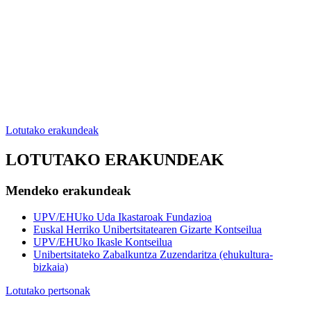
Lotutako erakundeak
LOTUTAKO ERAKUNDEAK
Mendeko erakundeak
UPV/EHUko Uda Ikastaroak Fundazioa
Euskal Herriko Unibertsitatearen Gizarte Kontseilua
UPV/EHUko Ikasle Kontseilua
Unibertsitateko Zabalkuntza Zuzendaritza (ehukultura-
bizkaia)
Lotutako pertsonak