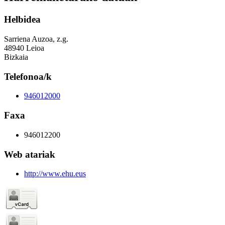
Helbidea
Sarriena Auzoa, z.g.
48940 Leioa
Bizkaia
Telefonoa/k
946012000
Faxa
946012200
Web atariak
http://www.ehu.eus