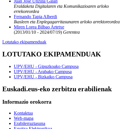
Juan José Unzilla Galán
Eraldaketa Digitalaren eta Komunikazioaren arloko
errekoreordea
Fernando Tapia Alberdi
Ikasleen eta Enplegagarritasunaren arloko arrektoreordea
Miren Lorea Bilbao Artetxe
(2013/01/10 - 2024/07/19)
Gerentea
Lotutako ekipamenduak
LOTUTAKO EKIPAMENDUAK
UPV/EHU - Gipuzkoako Campusa
UPV/EHU - Arabako Campusa
UPV/EHU - Bizkaiko Campusa
Euskadi.eus-eko zerbitzu erabilienak
Informazio orokorra
Kontaktua
Web-mapa
Erabilerraztasuna
Egoitza Elektronikoa