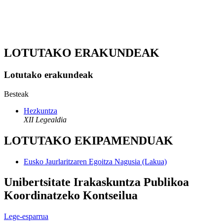
LOTUTAKO ERAKUNDEAK
Lotutako erakundeak
Besteak
Hezkuntza
XII Legealdia
LOTUTAKO EKIPAMENDUAK
Eusko Jaurlaritzaren Egoitza Nagusia (Lakua)
Unibertsitate Irakaskuntza Publikoa
Koordinatzeko Kontseilua
Lege-esparrua