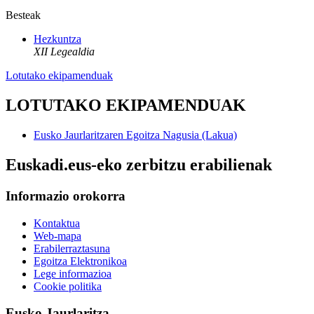
Besteak
Hezkuntza
XII Legealdia
Lotutako ekipamenduak
LOTUTAKO EKIPAMENDUAK
Eusko Jaurlaritzaren Egoitza Nagusia (Lakua)
Euskadi.eus-eko zerbitzu erabilienak
Informazio orokorra
Kontaktua
Web-mapa
Erabilerraztasuna
Egoitza Elektronikoa
Lege informazioa
Cookie politika
Eusko Jaurlaritza