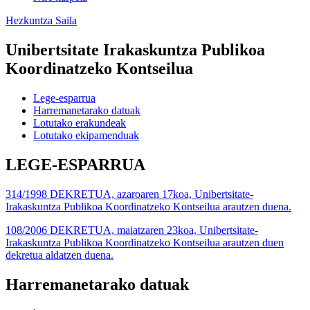
Hezkuntza Saila
Unibertsitate Irakaskuntza Publikoa
Koordinatzeko Kontseilua
Lege-esparrua
Harremanetarako datuak
Lotutako erakundeak
Lotutako ekipamenduak
LEGE-ESPARRUA
314/1998 DEKRETUA, azaroaren 17koa, Unibertsitate-
Irakaskuntza Publikoa Koordinatzeko Kontseilua arautzen duena.
108/2006 DEKRETUA, maiatzaren 23koa, Unibertsitate-
Irakaskuntza Publikoa Koordinatzeko Kontseilua arautzen duen
dekretua aldatzen duena.
Harremanetarako datuak