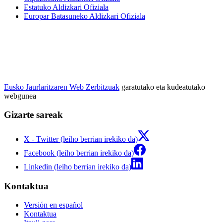
Estatuko Aldizkari Ofiziala
Europar Batasuneko Aldizkari Ofiziala
Eusko Jaurlaritzaren Web Zerbitzuak
garatutako eta kudeatutako
webgunea
Gizarte sareak
X - Twitter (leiho berrian irekiko da)
Facebook (leiho berrian irekiko da)
Linkedin (leiho berrian irekiko da)
Kontaktua
Versión en español
Kontaktua