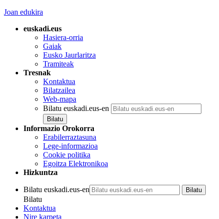
Joan edukira
euskadi.eus
Hasiera-orria
Gaiak
Eusko Jaurlaritza
Tramiteak
Tresnak
Kontaktua
Bilatzailea
Web-mapa
Bilatu euskadi.eus-en
Informazio Orokorra
Erabilerraztasuna
Lege-informazioa
Cookie politika
Egoitza Elektronikoa
Hizkuntza
Bilatu euskadi.eus-en
Bilatu
Kontaktua
Nire karpeta