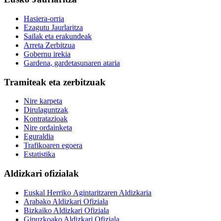
Hasiera-orria
Ezagutu Jaurlaritza
Sailak eta erakundeak
Arreta Zerbitzua
Gobernu irekia
Gardena, gardetasunaren ataria
Tramiteak eta zerbitzuak
Nire karpeta
Dirulaguntzak
Kontratazioak
Nire ordainketa
Eguraldia
Trafikoaren egoera
Estatistika
Aldizkari ofizialak
Euskal Herriko Agintaritzaren Aldizkaria
Arabako Aldizkari Ofiziala
Bizkaiko Aldizkari Ofiziala
Gipuzkoako Aldizkari Ofiziala