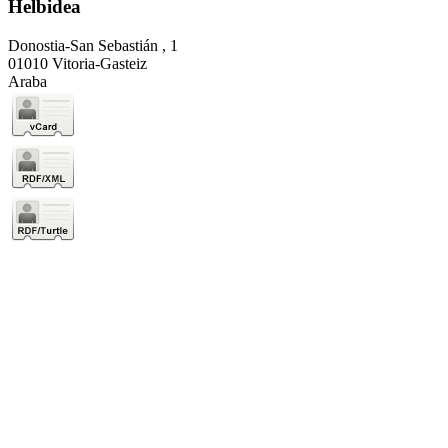
Helbidea
Donostia-San Sebastián , 1
01010 Vitoria-Gasteiz
Araba