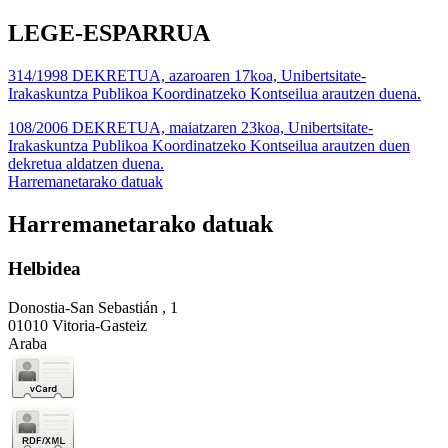
LEGE-ESPARRUA
314/1998 DEKRETUA, azaroaren 17koa, Unibertsitate-
Irakaskuntza Publikoa Koordinatzeko Kontseilua arautzen duena.
108/2006 DEKRETUA, maiatzaren 23koa, Unibertsitate-
Irakaskuntza Publikoa Koordinatzeko Kontseilua arautzen duen
dekretua aldatzen duena.
Harremanetarako datuak
Harremanetarako datuak
Helbidea
Donostia-San Sebastián , 1
01010 Vitoria-Gasteiz
Araba