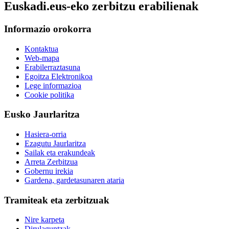
Euskadi.eus-eko zerbitzu erabilienak
Informazio orokorra
Kontaktua
Web-mapa
Erabilerraztasuna
Egoitza Elektronikoa
Lege informazioa
Cookie politika
Eusko Jaurlaritza
Hasiera-orria
Ezagutu Jaurlaritza
Sailak eta erakundeak
Arreta Zerbitzua
Gobernu irekia
Gardena, gardetasunaren ataria
Tramiteak eta zerbitzuak
Nire karpeta
Dirulaguntzak