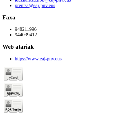
prentsa@eaj-pnv.eus
Faxa
948211996
944039412
Web atariak
https://www.eaj-pnv.eus