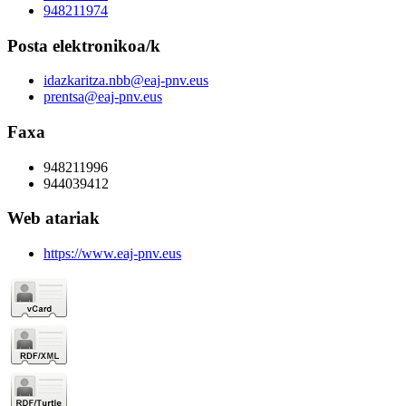
948211974
Posta elektronikoa/k
idazkaritza.nbb@eaj-pnv.eus
prentsa@eaj-pnv.eus
Faxa
948211996
944039412
Web atariak
https://www.eaj-pnv.eus