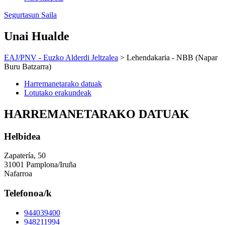
Segurtasun Saila
Unai Hualde
EAJ/PNV - Euzko Alderdi Jeltzalea
> Lehendakaria - NBB (Napar
Buru Batzarra)
Harremanetarako datuak
Lotutako erakundeak
HARREMANETARAKO DATUAK
Helbidea
Zapatería, 50
31001 Pamplona/Iruña
Nafarroa
Telefonoa/k
944039400
948211994