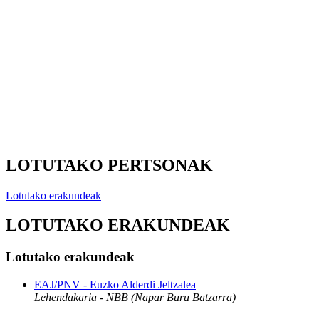
LOTUTAKO PERTSONAK
Lotutako erakundeak
LOTUTAKO ERAKUNDEAK
Lotutako erakundeak
EAJ/PNV - Euzko Alderdi Jeltzalea
Lehendakaria - NBB (Napar Buru Batzarra)