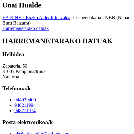
Unai Hualde
EAJ/PNV - Euzko Alderdi Jeltzalea
> Lehendakaria - NBB (Napar
Buru Batzarra)
Harremanetarako datuak
HARREMANETARAKO DATUAK
Helbidea
Zapatería, 50
31001 Pamplona/Iruña
Nafarroa
Telefonoa/k
944039400
948211994
948211974
Posta elektronikoa/k
idazkaritza.nbb@eaj-pnv.eus