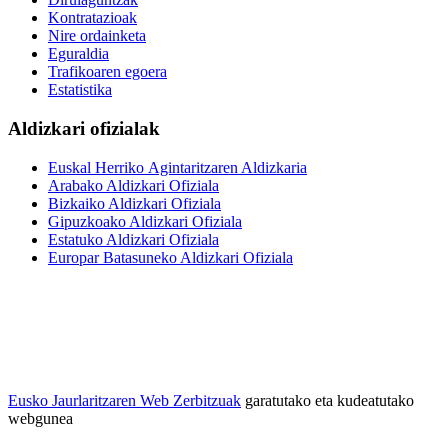
Kontratazioak
Nire ordainketa
Eguraldia
Trafikoaren egoera
Estatistika
Aldizkari ofizialak
Euskal Herriko Agintaritzaren Aldizkaria
Arabako Aldizkari Ofiziala
Bizkaiko Aldizkari Ofiziala
Gipuzkoako Aldizkari Ofiziala
Estatuko Aldizkari Ofiziala
Europar Batasuneko Aldizkari Ofiziala
Eusko Jaurlaritzaren Web Zerbitzuak
garatutako eta kudeatutako
webgunea