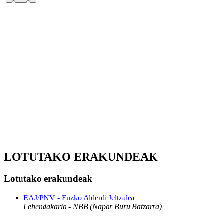
LOTUTAKO ERAKUNDEAK
Lotutako erakundeak
EAJ/PNV - Euzko Alderdi Jeltzalea
Lehendakaria - NBB (Napar Buru Batzarra)