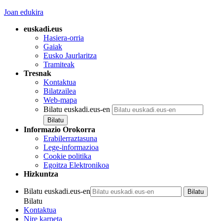
Joan edukira
euskadi.eus
Hasiera-orria
Gaiak
Eusko Jaurlaritza
Tramiteak
Tresnak
Kontaktua
Bilatzailea
Web-mapa
Bilatu euskadi.eus-en
Informazio Orokorra
Erabilerraztasuna
Lege-informazioa
Cookie politika
Egoitza Elektronikoa
Hizkuntza
Bilatu euskadi.eus-en
Bilatu
Kontaktua
Nire karpeta