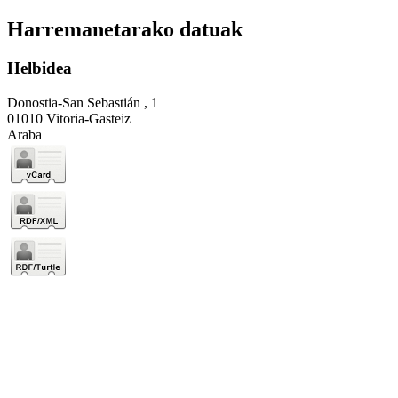
Harremanetarako datuak
Helbidea
Donostia-San Sebastián , 1
01010 Vitoria-Gasteiz
Araba