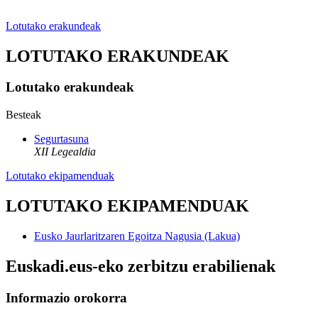
Lotutako erakundeak
LOTUTAKO ERAKUNDEAK
Lotutako erakundeak
Besteak
Segurtasuna
XII Legealdia
Lotutako ekipamenduak
LOTUTAKO EKIPAMENDUAK
Eusko Jaurlaritzaren Egoitza Nagusia (Lakua)
Euskadi.eus-eko zerbitzu erabilienak
Informazio orokorra