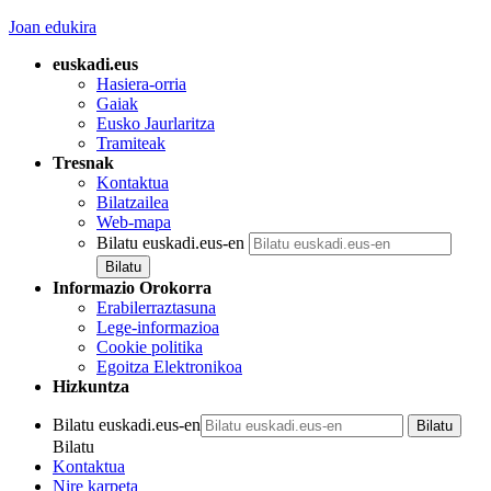
Joan edukira
euskadi.eus
Hasiera-orria
Gaiak
Eusko Jaurlaritza
Tramiteak
Tresnak
Kontaktua
Bilatzailea
Web-mapa
Bilatu euskadi.eus-en
Informazio Orokorra
Erabilerraztasuna
Lege-informazioa
Cookie politika
Egoitza Elektronikoa
Hizkuntza
Bilatu euskadi.eus-en
Bilatu
Kontaktua
Nire karpeta