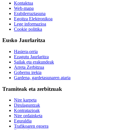
Kontaktua
Web-mapa
Erabilerraztasuna
Egoitza Elektronikoa
Lege informazioa
Cookie politika
Eusko Jaurlaritza
Hasiera-orria
Ezagutu Jaurlaritza
Sailak eta erakundeak
Arreta Zerbitzua
Gobernu irekia
Gardena, gardetasunaren ataria
Tramiteak eta zerbitzuak
Nire karpeta
Dirulaguntzak
Kontratazioak
Nire ordainketa
Eguraldia
Trafikoaren egoera