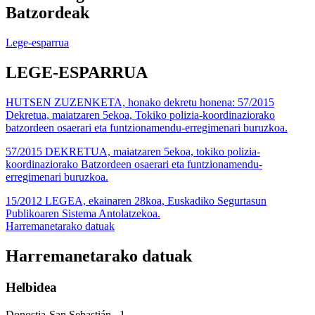
Batzordeak
Lege-esparrua
LEGE-ESPARRUA
HUTSEN ZUZENKETA, honako dekretu honena: 57/2015
Dekretua, maiatzaren 5ekoa, Tokiko polizia-koordinaziorako
batzordeen osaerari eta funtzionamendu-erregimenari buruzkoa.
57/2015 DEKRETUA, maiatzaren 5ekoa, tokiko polizia-
koordinaziorako Batzordeen osaerari eta funtzionamendu-
erregimenari buruzkoa.
15/2012 LEGEA, ekainaren 28koa, Euskadiko Segurtasun
Publikoaren Sistema Antolatzekoa.
Harremanetarako datuak
Harremanetarako datuak
Helbidea
Donostia-San Sebastián , 1