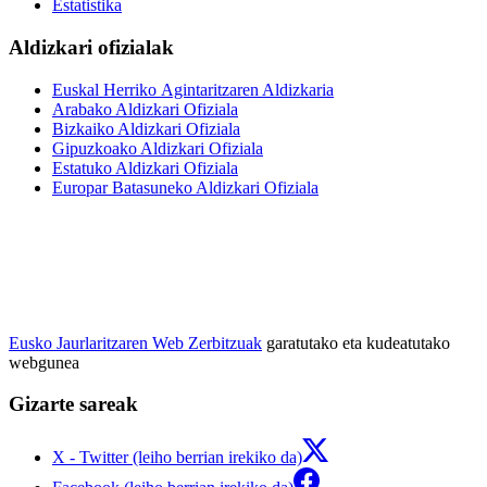
Estatistika
Aldizkari ofizialak
Euskal Herriko Agintaritzaren Aldizkaria
Arabako Aldizkari Ofiziala
Bizkaiko Aldizkari Ofiziala
Gipuzkoako Aldizkari Ofiziala
Estatuko Aldizkari Ofiziala
Europar Batasuneko Aldizkari Ofiziala
Eusko Jaurlaritzaren Web Zerbitzuak
garatutako eta kudeatutako
webgunea
Gizarte sareak
X - Twitter (leiho berrian irekiko da)