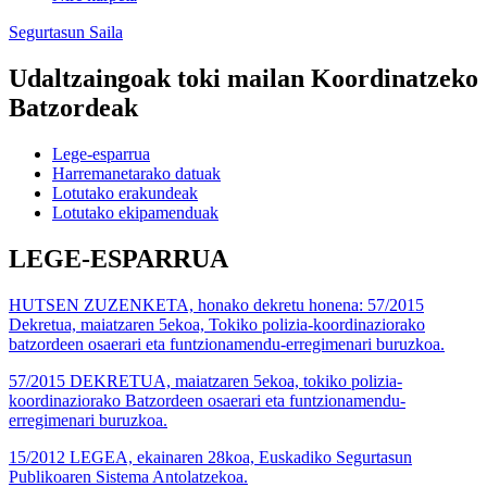
Segurtasun Saila
Udaltzaingoak toki mailan Koordinatzeko
Batzordeak
Lege-esparrua
Harremanetarako datuak
Lotutako erakundeak
Lotutako ekipamenduak
LEGE-ESPARRUA
HUTSEN ZUZENKETA, honako dekretu honena: 57/2015
Dekretua, maiatzaren 5ekoa, Tokiko polizia-koordinaziorako
batzordeen osaerari eta funtzionamendu-erregimenari buruzkoa.
57/2015 DEKRETUA, maiatzaren 5ekoa, tokiko polizia-
koordinaziorako Batzordeen osaerari eta funtzionamendu-
erregimenari buruzkoa.
15/2012 LEGEA, ekainaren 28koa, Euskadiko Segurtasun
Publikoaren Sistema Antolatzekoa.