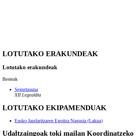
LOTUTAKO ERAKUNDEAK
Lotutako erakundeak
Besteak
Segurtasuna
XII Legealdia
LOTUTAKO EKIPAMENDUAK
Eusko Jaurlaritzaren Egoitza Nagusia (Lakua)
Udaltzaingoak toki mailan Koordinatzeko