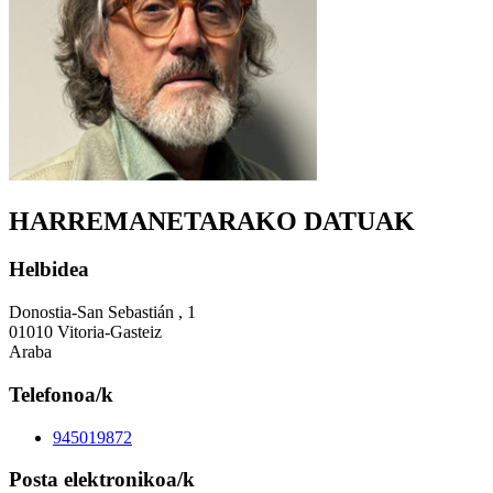
HARREMANETARAKO DATUAK
Helbidea
Donostia-San Sebastián , 1
01010 Vitoria-Gasteiz
Araba
Telefonoa/k
945019872
Posta elektronikoa/k