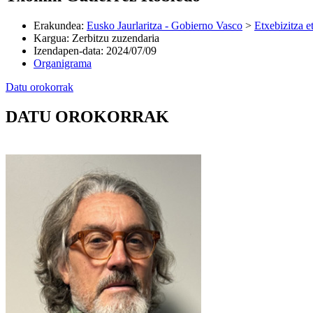
Erakundea
:
Eusko Jaurlaritza - Gobierno Vasco
>
Etxebizitza e
Kargua
:
Zerbitzu zuzendaria
Izendapen-data
:
2024/07/09
Organigrama
Datu orokorrak
DATU OROKORRAK