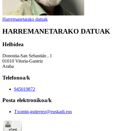
Harremanetarako datuak
HARREMANETARAKO DATUAK
Helbidea
Donostia-San Sebastián , 1
01010 Vitoria-Gasteiz
Araba
Telefonoa/k
945019872
Posta elektronikoa/k
Txomin-gutierrez@euskadi.eus