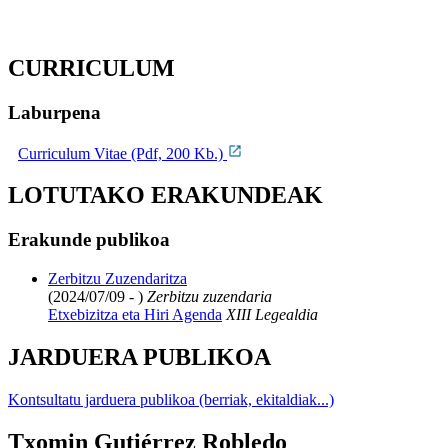
CURRICULUM
Laburpena
Curriculum Vitae (Pdf, 200 Kb.)
LOTUTAKO ERAKUNDEAK
Erakunde publikoa
Zerbitzu Zuzendaritza
(2024/07/09 - )
Zerbitzu zuzendaria
Etxebizitza eta Hiri Agenda
XIII Legealdia
JARDUERA PUBLIKOA
Kontsultatu jarduera publikoa (berriak, ekitaldiak...)
Txomin Gutiérrez Robledo