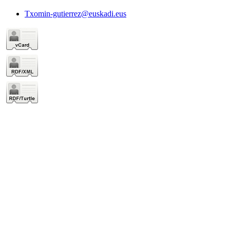
Txomin-gutierrez@euskadi.eus