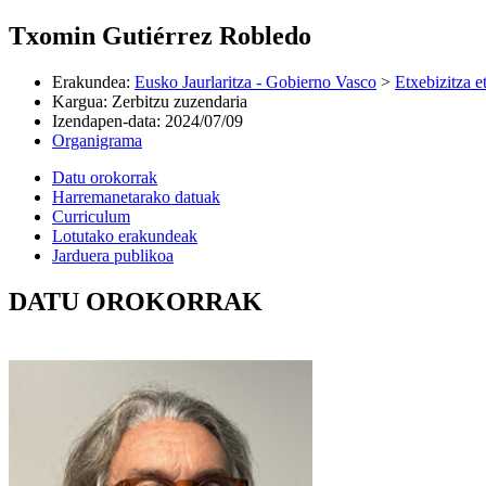
Txomin Gutiérrez Robledo
Erakundea
:
Eusko Jaurlaritza - Gobierno Vasco
>
Etxebizitza e
Kargua
:
Zerbitzu zuzendaria
Izendapen-data
:
2024/07/09
Organigrama
Datu orokorrak
Harremanetarako datuak
Curriculum
Lotutako erakundeak
Jarduera publikoa
DATU OROKORRAK