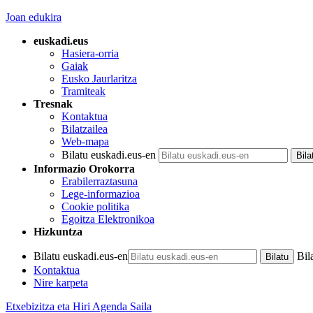
Joan edukira
euskadi.eus
Hasiera-orria
Gaiak
Eusko Jaurlaritza
Tramiteak
Tresnak
Kontaktua
Bilatzailea
Web-mapa
Bilatu euskadi.eus-en
Informazio Orokorra
Erabilerraztasuna
Lege-informazioa
Cookie politika
Egoitza Elektronikoa
Hizkuntza
Bilatu euskadi.eus-en
Bil
Kontaktua
Nire karpeta
Etxebizitza eta Hiri Agenda Saila