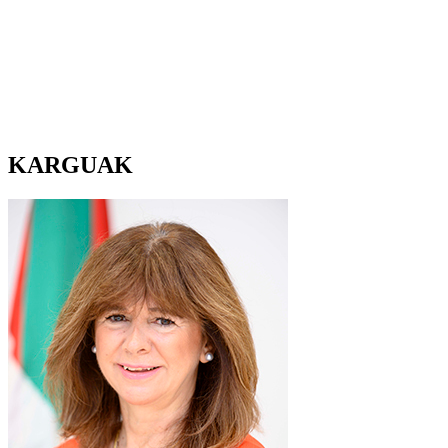
KARGUAK