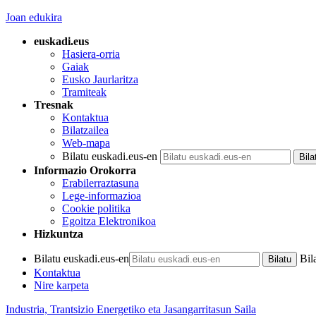
Joan edukira
euskadi.eus
Hasiera-orria
Gaiak
Eusko Jaurlaritza
Tramiteak
Tresnak
Kontaktua
Bilatzailea
Web-mapa
Bilatu euskadi.eus-en
Informazio Orokorra
Erabilerraztasuna
Lege-informazioa
Cookie politika
Egoitza Elektronikoa
Hizkuntza
Bilatu euskadi.eus-en
Bil
Kontaktua
Nire karpeta
Industria, Trantsizio Energetiko eta Jasangarritasun Saila