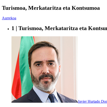
Turismoa, Merkataritza eta Kontsumoa
Aurrekoa
1 | Turismoa, Merkataritza eta Konts
Javier Hurtado Do