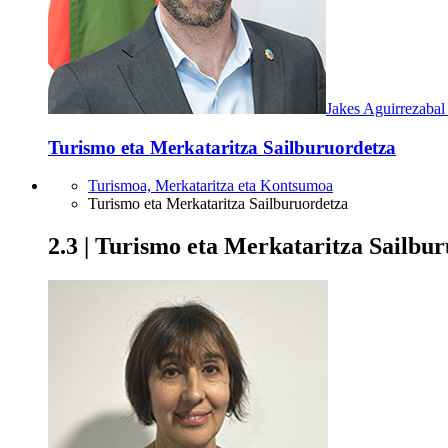
Jakes Aguirrezabal 
Turismo eta Merkataritza Sailburuordetza
Turismoa, Merkataritza eta Kontsumoa
Turismo eta Merkataritza Sailburuordetza
2.3 | Turismo eta Merkataritza Sailbu