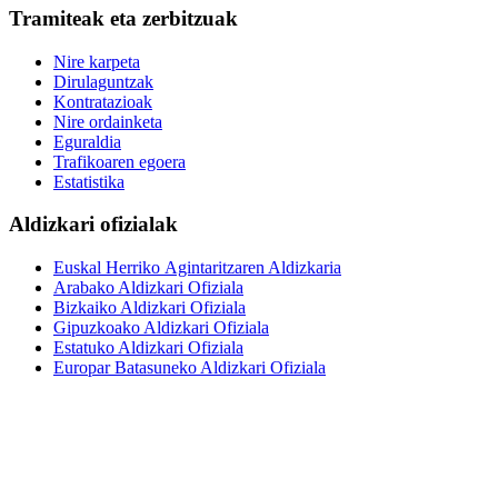
Tramiteak eta zerbitzuak
Nire karpeta
Dirulaguntzak
Kontratazioak
Nire ordainketa
Eguraldia
Trafikoaren egoera
Estatistika
Aldizkari ofizialak
Euskal Herriko Agintaritzaren Aldizkaria
Arabako Aldizkari Ofiziala
Bizkaiko Aldizkari Ofiziala
Gipuzkoako Aldizkari Ofiziala
Estatuko Aldizkari Ofiziala
Europar Batasuneko Aldizkari Ofiziala