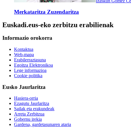
Izaskun Gomez C
Merkataritza Zuzendaritza
Euskadi.eus-eko zerbitzu erabilienak
Informazio orokorra
Kontaktua
Web-mapa
Erabilerraztasuna
Egoitza Elektronikoa
Lege informazioa
Cookie politika
Eusko Jaurlaritza
Hasiera-orria
Ezagutu Jaurlaritza
Sailak eta erakundeak
Arreta Zerbitzua
Gobernu irekia
Gardena, gardetasunaren ataria