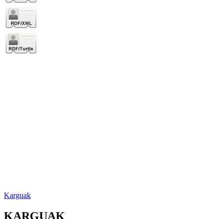
Karguak
KARGUAK