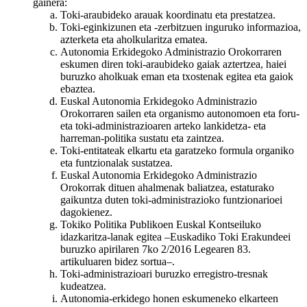
gainera:
Toki-araubideko arauak koordinatu eta prestatzea.
Toki-eginkizunen eta -zerbitzuen inguruko informazioa,
azterketa eta aholkularitza ematea.
Autonomia Erkidegoko Administrazio Orokorraren
eskumen diren toki-araubideko gaiak aztertzea, haiei
buruzko aholkuak eman eta txostenak egitea eta gaiok
ebaztea.
Euskal Autonomia Erkidegoko Administrazio
Orokorraren sailen eta organismo autonomoen eta foru-
eta toki-administrazioaren arteko lankidetza- eta
harreman-politika sustatu eta zaintzea.
Toki-entitateak elkartu eta garatzeko formula organiko
eta funtzionalak sustatzea.
Euskal Autonomia Erkidegoko Administrazio
Orokorrak dituen ahalmenak baliatzea, estaturako
gaikuntza duten toki-administrazioko funtzionarioei
dagokienez.
Tokiko Politika Publikoen Euskal Kontseiluko
idazkaritza-lanak egitea –Euskadiko Toki Erakundeei
buruzko apirilaren 7ko 2/2016 Legearen 83.
artikuluaren bidez sortua–.
Toki-administrazioari buruzko erregistro-tresnak
kudeatzea.
Autonomia-erkidego honen eskumeneko elkarteen