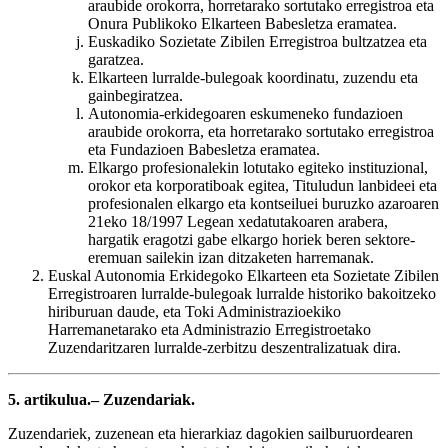
araubide orokorra, horretarako sortutako erregistroa eta
Onura Publikoko Elkarteen Babesletza eramatea.
Euskadiko Sozietate Zibilen Erregistroa bultzatzea eta
garatzea.
Elkarteen lurralde-bulegoak koordinatu, zuzendu eta
gainbegiratzea.
Autonomia-erkidegoaren eskumeneko fundazioen
araubide orokorra, eta horretarako sortutako erregistroa
eta Fundazioen Babesletza eramatea.
Elkargo profesionalekin lotutako egiteko instituzional,
orokor eta korporatiboak egitea, Tituludun lanbideei eta
profesionalen elkargo eta kontseiluei buruzko azaroaren
21eko 18/1997 Legean xedatutakoaren arabera,
hargatik eragotzi gabe elkargo horiek beren sektore-
eremuan sailekin izan ditzaketen harremanak.
Euskal Autonomia Erkidegoko Elkarteen eta Sozietate Zibilen
Erregistroaren lurralde-bulegoak lurralde historiko bakoitzeko
hiriburuan daude, eta Toki Administrazioekiko
Harremanetarako eta Administrazio Erregistroetako
Zuzendaritzaren lurralde-zerbitzu deszentralizatuak dira.
5. artikulua.– Zuzendariak.
Zuzendariek, zuzenean eta hierarkiaz dagokien sailburuordearen