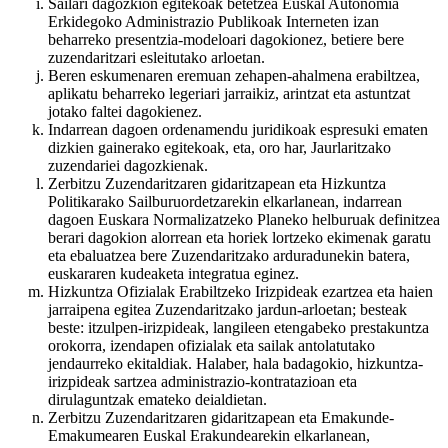
Sailari dagozkion egitekoak betetzea Euskal Autonomia
Erkidegoko Administrazio Publikoak Interneten izan
beharreko presentzia-modeloari dagokionez, betiere bere
zuzendaritzari esleitutako arloetan.
Beren eskumenaren eremuan zehapen-ahalmena erabiltzea,
aplikatu beharreko legeriari jarraikiz, arintzat eta astuntzat
jotako faltei dagokienez.
Indarrean dagoen ordenamendu juridikoak espresuki ematen
dizkien gainerako egitekoak, eta, oro har, Jaurlaritzako
zuzendariei dagozkienak.
Zerbitzu Zuzendaritzaren gidaritzapean eta Hizkuntza
Politikarako Sailburuordetzarekin elkarlanean, indarrean
dagoen Euskara Normalizatzeko Planeko helburuak definitzea
berari dagokion alorrean eta horiek lortzeko ekimenak garatu
eta ebaluatzea bere Zuzendaritzako arduradunekin batera,
euskararen kudeaketa integratua eginez.
Hizkuntza Ofizialak Erabiltzeko Irizpideak ezartzea eta haien
jarraipena egitea Zuzendaritzako jardun-arloetan; besteak
beste: itzulpen-irizpideak, langileen etengabeko prestakuntza
orokorra, izendapen ofizialak eta sailak antolatutako
jendaurreko ekitaldiak. Halaber, hala badagokio, hizkuntza-
irizpideak sartzea administrazio-kontratazioan eta
dirulaguntzak emateko deialdietan.
Zerbitzu Zuzendaritzaren gidaritzapean eta Emakunde-
Emakumearen Euskal Erakundearekin elkarlanean,