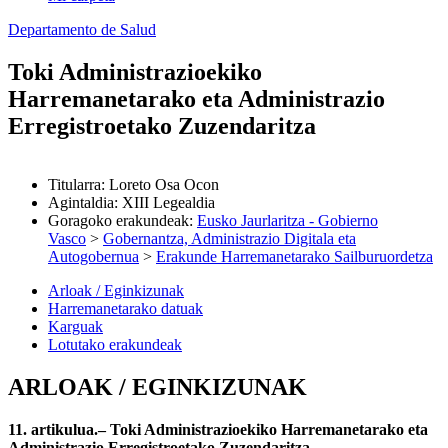
Departamento de Salud
Toki Administrazioekiko
Harremanetarako eta Administrazio
Erregistroetako Zuzendaritza
Titularra
:
Loreto Osa Ocon
Agintaldia
:
XIII Legealdia
Goragoko erakundeak
:
Eusko Jaurlaritza - Gobierno
Vasco
>
Gobernantza, Administrazio Digitala eta
Autogobernua
>
Erakunde Harremanetarako Sailburuordetza
Arloak / Eginkizunak
Harremanetarako datuak
Karguak
Lotutako erakundeak
ARLOAK / EGINKIZUNAK
11. artikulua.– Toki Administrazioekiko Harremanetarako eta
Administrazio Erregistroetako Zuzendaritza.