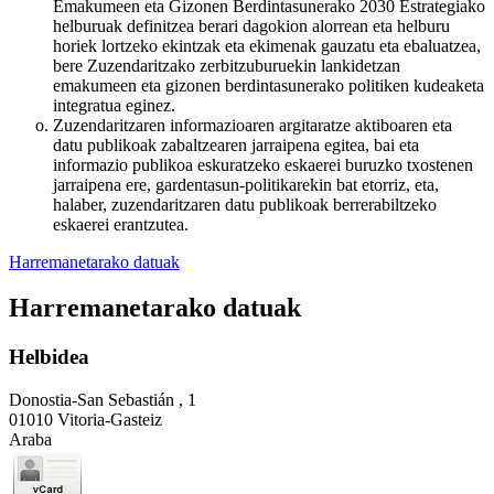
Emakumeen eta Gizonen Berdintasunerako 2030 Estrategiako
helburuak definitzea berari dagokion alorrean eta helburu
horiek lortzeko ekintzak eta ekimenak gauzatu eta ebaluatzea,
bere Zuzendaritzako zerbitzuburuekin lankidetzan
emakumeen eta gizonen berdintasunerako politiken kudeaketa
integratua eginez.
Zuzendaritzaren informazioaren argitaratze aktiboaren eta
datu publikoak zabaltzearen jarraipena egitea, bai eta
informazio publikoa eskuratzeko eskaerei buruzko txostenen
jarraipena ere, gardentasun-politikarekin bat etorriz, eta,
halaber, zuzendaritzaren datu publikoak berrerabiltzeko
eskaerei erantzutea.
Harremanetarako datuak
Harremanetarako datuak
Helbidea
Donostia-San Sebastián , 1
01010 Vitoria-Gasteiz
Araba