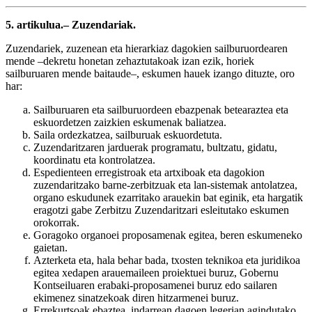
5. artikulua.– Zuzendariak.
Zuzendariek, zuzenean eta hierarkiaz dagokien sailburuordearen
mende –dekretu honetan zehaztutakoak izan ezik, horiek
sailburuaren mende baitaude–, eskumen hauek izango dituzte, oro
har:
Sailburuaren eta sailburuordeen ebazpenak betearaztea eta
eskuordetzen zaizkien eskumenak baliatzea.
Saila ordezkatzea, sailburuak eskuordetuta.
Zuzendaritzaren jarduerak programatu, bultzatu, gidatu,
koordinatu eta kontrolatzea.
Espedienteen erregistroak eta artxiboak eta dagokion
zuzendaritzako barne-zerbitzuak eta lan-sistemak antolatzea,
organo eskudunek ezarritako arauekin bat eginik, eta hargatik
eragotzi gabe Zerbitzu Zuzendaritzari esleitutako eskumen
orokorrak.
Goragoko organoei proposamenak egitea, beren eskumeneko
gaietan.
Azterketa eta, hala behar bada, txosten teknikoa eta juridikoa
egitea xedapen arauemaileen proiektuei buruz, Gobernu
Kontseiluaren erabaki-proposamenei buruz edo sailaren
ekimenez sinatzekoak diren hitzarmenei buruz.
Errekurtsoak ebaztea, indarrean dagoen legerian agindutako