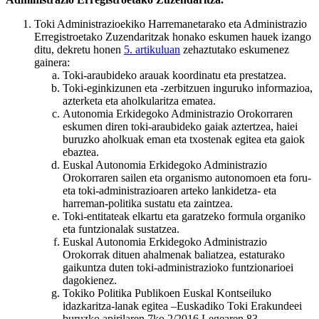
Toki Administrazioekiko Harremanetarako eta Administrazio
Erregistroetako Zuzendaritzak honako eskumen hauek izango
ditu, dekretu honen
5. artikuluan
zehaztutako eskumenez
gainera:
Toki-araubideko arauak koordinatu eta prestatzea.
Toki-eginkizunen eta -zerbitzuen inguruko informazioa,
azterketa eta aholkularitza ematea.
Autonomia Erkidegoko Administrazio Orokorraren
eskumen diren toki-araubideko gaiak aztertzea, haiei
buruzko aholkuak eman eta txostenak egitea eta gaiok
ebaztea.
Euskal Autonomia Erkidegoko Administrazio
Orokorraren sailen eta organismo autonomoen eta foru-
eta toki-administrazioaren arteko lankidetza- eta
harreman-politika sustatu eta zaintzea.
Toki-entitateak elkartu eta garatzeko formula organiko
eta funtzionalak sustatzea.
Euskal Autonomia Erkidegoko Administrazio
Orokorrak dituen ahalmenak baliatzea, estaturako
gaikuntza duten toki-administrazioko funtzionarioei
dagokienez.
Tokiko Politika Publikoen Euskal Kontseiluko
idazkaritza-lanak egitea –Euskadiko Toki Erakundeei
buruzko apirilaren 7ko 2/2016 Legearen 83.