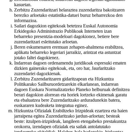
kasuetan.
Zerbitzu Zuzendaritzari helaraztea zuzendaritza bakoitzaren
berezko arloetako estatistika-datuei buruz beharrezkoa den
informazioa.
Sailari dagozkion egitekoak betetzea Euskal Autonomia
Erkidegoko Administrazio Publikoak Interneten izan
beharreko presentzia-modeloari dagokionez, betiere bere
zuzendaritzari esleitutako arloetan.
Beren eskumenaren eremuan zehapen-ahalmena erabiltzea,
aplikatu beharreko legeriari jarraikiz, arintzat eta astuntzat
jotako faltei dagokienez.
Indarrean dagoen ordenamendu juridikoak espresuki ematen
dizkien gainerako egitekoak, eta, oro har, Jaurlaritzako
zuzendariei dagozkienak.
Zerbitzu Zuzendaritzaren gidaritzapean eta Hizkuntza
Politikarako Sailburuordetzarekin elkarlanean, indarrean
dagoen Euskara Normalizatzeko Planeko helburuak definitzea
berari dagokion alorrean eta horiek lortzeko ekimenak garatu
eta ebaluatzea bere Zuzendaritzako arduradunekin batera,
euskararen kudeaketa integratua eginez.
Hizkuntza Ofizialak Erabiltzeko Irizpideak ezartzea eta haien
jarraipena egitea Zuzendaritzako jardun-arloetan; besteak
beste: itzulpen-irizpideak, langileen etengabeko prestakuntza
orokorra, izendapen ofizialak eta sailak antolatutako
jendaurreko ekitaldiak. Halaber, hala badagokio, hizkuntza-