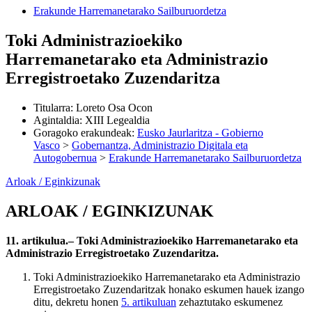
Erakunde Harremanetarako Sailburuordetza
Toki Administrazioekiko
Harremanetarako eta Administrazio
Erregistroetako Zuzendaritza
Titularra
:
Loreto Osa Ocon
Agintaldia
:
XIII Legealdia
Goragoko erakundeak
:
Eusko Jaurlaritza - Gobierno
Vasco
>
Gobernantza, Administrazio Digitala eta
Autogobernua
>
Erakunde Harremanetarako Sailburuordetza
Arloak / Eginkizunak
ARLOAK / EGINKIZUNAK
11. artikulua.– Toki Administrazioekiko Harremanetarako eta
Administrazio Erregistroetako Zuzendaritza.
Toki Administrazioekiko Harremanetarako eta Administrazio
Erregistroetako Zuzendaritzak honako eskumen hauek izango
ditu, dekretu honen
5. artikuluan
zehaztutako eskumenez