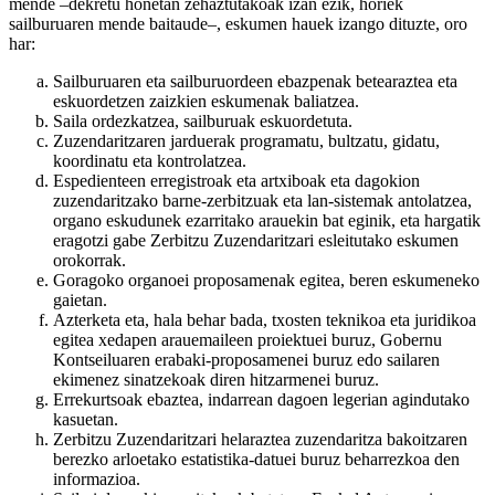
mende –dekretu honetan zehaztutakoak izan ezik, horiek
sailburuaren mende baitaude–, eskumen hauek izango dituzte, oro
har:
Sailburuaren eta sailburuordeen ebazpenak betearaztea eta
eskuordetzen zaizkien eskumenak baliatzea.
Saila ordezkatzea, sailburuak eskuordetuta.
Zuzendaritzaren jarduerak programatu, bultzatu, gidatu,
koordinatu eta kontrolatzea.
Espedienteen erregistroak eta artxiboak eta dagokion
zuzendaritzako barne-zerbitzuak eta lan-sistemak antolatzea,
organo eskudunek ezarritako arauekin bat eginik, eta hargatik
eragotzi gabe Zerbitzu Zuzendaritzari esleitutako eskumen
orokorrak.
Goragoko organoei proposamenak egitea, beren eskumeneko
gaietan.
Azterketa eta, hala behar bada, txosten teknikoa eta juridikoa
egitea xedapen arauemaileen proiektuei buruz, Gobernu
Kontseiluaren erabaki-proposamenei buruz edo sailaren
ekimenez sinatzekoak diren hitzarmenei buruz.
Errekurtsoak ebaztea, indarrean dagoen legerian agindutako
kasuetan.
Zerbitzu Zuzendaritzari helaraztea zuzendaritza bakoitzaren
berezko arloetako estatistika-datuei buruz beharrezkoa den
informazioa.