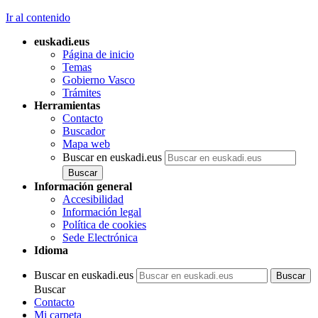
Ir al contenido
euskadi.eus
Página de inicio
Temas
Gobierno Vasco
Trámites
Herramientas
Contacto
Buscador
Mapa web
Buscar en euskadi.eus
Información general
Accesibilidad
Información legal
Política de cookies
Sede Electrónica
Idioma
Buscar en euskadi.eus
Buscar
Contacto
Mi carpeta