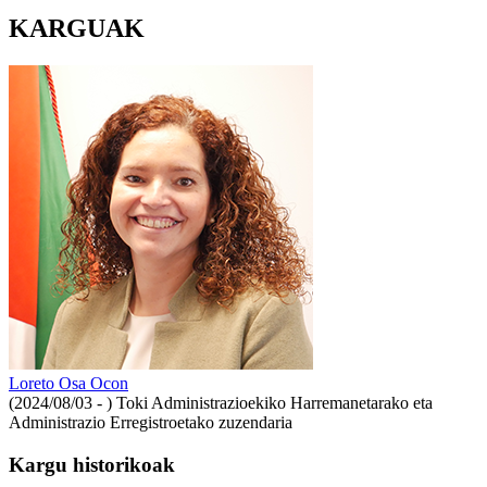
KARGUAK
Loreto Osa Ocon
(2024/08/03 - )
Toki Administrazioekiko Harremanetarako eta
Administrazio Erregistroetako zuzendaria
Kargu historikoak