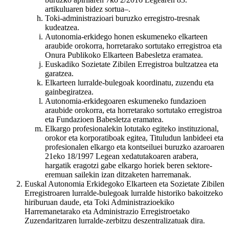
artikuluaren bidez sortua–.
Toki-administrazioari buruzko erregistro-tresnak
kudeatzea.
Autonomia-erkidego honen eskumeneko elkarteen
araubide orokorra, horretarako sortutako erregistroa eta
Onura Publikoko Elkarteen Babesletza eramatea.
Euskadiko Sozietate Zibilen Erregistroa bultzatzea eta
garatzea.
Elkarteen lurralde-bulegoak koordinatu, zuzendu eta
gainbegiratzea.
Autonomia-erkidegoaren eskumeneko fundazioen
araubide orokorra, eta horretarako sortutako erregistroa
eta Fundazioen Babesletza eramatea.
Elkargo profesionalekin lotutako egiteko instituzional,
orokor eta korporatiboak egitea, Tituludun lanbideei eta
profesionalen elkargo eta kontseiluei buruzko azaroaren
21eko 18/1997 Legean xedatutakoaren arabera,
hargatik eragotzi gabe elkargo horiek beren sektore-
eremuan sailekin izan ditzaketen harremanak.
Euskal Autonomia Erkidegoko Elkarteen eta Sozietate Zibilen
Erregistroaren lurralde-bulegoak lurralde historiko bakoitzeko
hiriburuan daude, eta Toki Administrazioekiko
Harremanetarako eta Administrazio Erregistroetako
Zuzendaritzaren lurralde-zerbitzu deszentralizatuak dira.