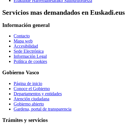
Erakunde Harremanetarako Sailburuordetza
Servicios mas demandados en Euskadi.eus
Información general
Contacto
Mapa web
Accesibilidad
Sede Electrónica
Información Legal
Política de cookies
Gobierno Vasco
Página de inicio
Conoce el Gobierno
Departamentos y entidades
Atención ciudadana
Gobierno abierto
Gardena, portal de transparencia
Trámites y servicios