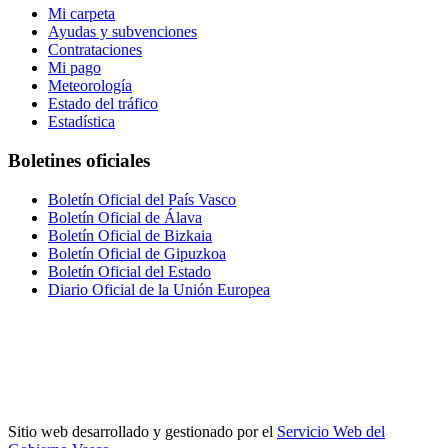
Mi carpeta
Ayudas y subvenciones
Contrataciones
Mi pago
Meteorología
Estado del tráfico
Estadística
Boletines oficiales
Boletín Oficial del País Vasco
Boletín Oficial de Álava
Boletín Oficial de Bizkaia
Boletín Oficial de Gipuzkoa
Boletín Oficial del Estado
Diario Oficial de la Unión Europea
Sitio web desarrollado y gestionado por el
Servicio Web del