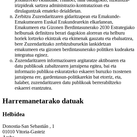
irizpideak sartzea administrazio-kontratazioan eta
dirulaguntzak emateko deialdietan.
Zerbitzu Zuzendaritzaren gidaritzapean eta Emakunde-
Emakumearen Euskal Erakundearekin elkarlanean,
Emakumeen eta Gizonen Berdintasunerako 2030 Estrategiako
helburuak definitzea berari dagokion alorrean eta helburu
horiek lortzeko ekintzak eta ekimenak gauzatu eta ebaluatzea,
bere Zuzendaritzako zerbitzuburuekin lankidetzan
emakumeen eta gizonen berdintasunerako politiken kudeaketa
integratua eginez.
Zuzendaritzaren informazioaren argitaratze aktiboaren eta
datu publikoak zabaltzearen jarraipena egitea, bai eta
informazio publikoa eskuratzeko eskaerei buruzko txostenen
jarraipena ere, gardentasun-politikarekin bat etorriz, eta,
halaber, zuzendaritzaren datu publikoak berrerabiltzeko
eskaerei erantzutea.
Harremanetarako datuak
Helbidea
Donostia-San Sebastián , 1
01010 Vitoria-Gasteiz