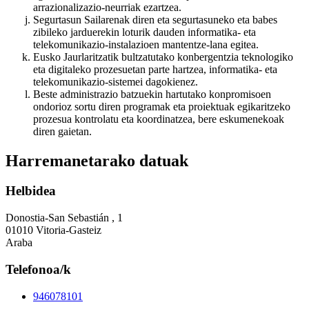
arrazionalizazio-neurriak ezartzea.
Segurtasun Sailarenak diren eta segurtasuneko eta babes
zibileko jarduerekin loturik dauden informatika- eta
telekomunikazio-instalazioen mantentze-lana egitea.
Eusko Jaurlaritzatik bultzatutako konbergentzia teknologiko
eta digitaleko prozesuetan parte hartzea, informatika- eta
telekomunikazio-sistemei dagokienez.
Beste administrazio batzuekin hartutako konpromisoen
ondorioz sortu diren programak eta proiektuak egikaritzeko
prozesua kontrolatu eta koordinatzea, bere eskumenekoak
diren gaietan.
Harremanetarako datuak
Helbidea
Donostia-San Sebastián , 1
01010 Vitoria-Gasteiz
Araba
Telefonoa/k
946078101