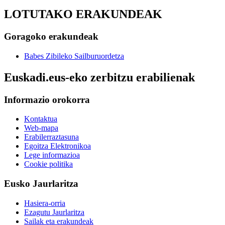
LOTUTAKO ERAKUNDEAK
Goragoko erakundeak
Babes Zibileko Sailburuordetza
Euskadi.eus-eko zerbitzu erabilienak
Informazio orokorra
Kontaktua
Web-mapa
Erabilerraztasuna
Egoitza Elektronikoa
Lege informazioa
Cookie politika
Eusko Jaurlaritza
Hasiera-orria
Ezagutu Jaurlaritza
Sailak eta erakundeak