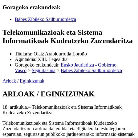
Goragoko erakundeak
Babes Zibileko Sailburuordetza
Telekomunikazioak eta Sistema
Informatikoak Kudeatzeko Zuzendaritza
Titularra
:
Olatz Arabiourrutia Loroño
Agintaldia
:
XIII. Legealdia
Goragoko erakundeak
:
Eusko Jaurlaritza - Gobierno
Vasco
>
Segurtasuna
>
Babes Zibileko Sailburuordetza
Arloak / Eginkizunak
ARLOAK / EGINKIZUNAK
18. artikulua.– Telekomunikazioak eta Sistema Informatikoak
Kudeatzeko Zuzendaritza.
Telekomunikazioak eta Sistema Informatikoak Kudeatzeko
Zuzendaritzaren ardura da, eraldaketa digitalerako estrategiaren
esparruan, segurtasun publikoko jardueretarako informazio-sistemak