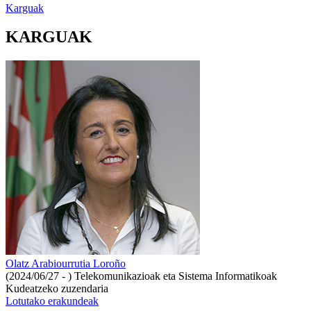
Karguak
KARGUAK
Olatz Arabiourrutia Loroño
(2024/06/27 - )
Telekomunikazioak eta Sistema Informatikoak
Kudeatzeko zuzendaria
Lotutako erakundeak