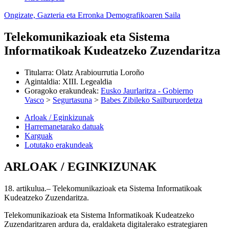
Ongizate, Gazteria eta Erronka Demografikoaren Saila
Telekomunikazioak eta Sistema
Informatikoak Kudeatzeko Zuzendaritza
Titularra
:
Olatz Arabiourrutia Loroño
Agintaldia
:
XIII. Legealdia
Goragoko erakundeak
:
Eusko Jaurlaritza - Gobierno
Vasco
>
Segurtasuna
>
Babes Zibileko Sailburuordetza
Arloak / Eginkizunak
Harremanetarako datuak
Karguak
Lotutako erakundeak
ARLOAK / EGINKIZUNAK
18. artikulua.– Telekomunikazioak eta Sistema Informatikoak
Kudeatzeko Zuzendaritza.
Telekomunikazioak eta Sistema Informatikoak Kudeatzeko
Zuzendaritzaren ardura da, eraldaketa digitalerako estrategiaren