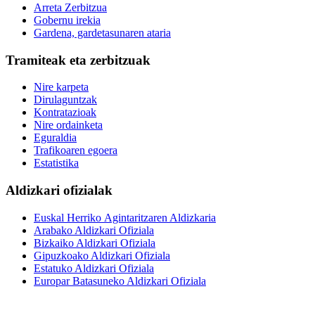
Arreta Zerbitzua
Gobernu irekia
Gardena, gardetasunaren ataria
Tramiteak eta zerbitzuak
Nire karpeta
Dirulaguntzak
Kontratazioak
Nire ordainketa
Eguraldia
Trafikoaren egoera
Estatistika
Aldizkari ofizialak
Euskal Herriko Agintaritzaren Aldizkaria
Arabako Aldizkari Ofiziala
Bizkaiko Aldizkari Ofiziala
Gipuzkoako Aldizkari Ofiziala
Estatuko Aldizkari Ofiziala
Europar Batasuneko Aldizkari Ofiziala