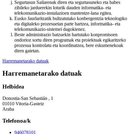
Segurtasun Sailarenak diren eta segurtasuneko eta babes
zibileko jarduerekin loturik dauden informatika- eta
telekomunikazio-instalazioen mantentze-lana egitea.
Eusko Jaurlaritzatik bultzatutako konbergentzia teknologiko
eta digitaleko prozesuetan parte hartzea, informatika- eta
telekomunikazio-sistemei dagokienez.
Beste administrazio batzuekin hartutako konpromisoen
ondorioz sortu diren programak eta proiektuak egikaritzeko
prozesua kontrolatu eta koordinatzea, bere eskumenekoak
diren gaietan.
Harremanetarako datuak
Harremanetarako datuak
Helbidea
Donostia-San Sebastián , 1
01010 Vitoria-Gasteiz
Araba
Telefonoa/k
946078101