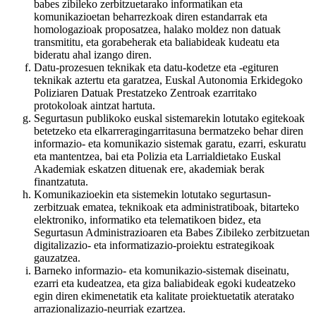
babes zibileko zerbitzuetarako informatikan eta
komunikazioetan beharrezkoak diren estandarrak eta
homologazioak proposatzea, halako moldez non datuak
transmititu, eta gorabeherak eta baliabideak kudeatu eta
bideratu ahal izango diren.
Datu-prozesuen teknikak eta datu-kodetze eta -egituren
teknikak aztertu eta garatzea, Euskal Autonomia Erkidegoko
Poliziaren Datuak Prestatzeko Zentroak ezarritako
protokoloak aintzat hartuta.
Segurtasun publikoko euskal sistemarekin lotutako egitekoak
betetzeko eta elkarreragingarritasuna bermatzeko behar diren
informazio- eta komunikazio sistemak garatu, ezarri, eskuratu
eta mantentzea, bai eta Polizia eta Larrialdietako Euskal
Akademiak eskatzen dituenak ere, akademiak berak
finantzatuta.
Komunikazioekin eta sistemekin lotutako segurtasun-
zerbitzuak ematea, teknikoak eta administratiboak, bitarteko
elektroniko, informatiko eta telematikoen bidez, eta
Segurtasun Administrazioaren eta Babes Zibileko zerbitzuetan
digitalizazio- eta informatizazio-proiektu estrategikoak
gauzatzea.
Barneko informazio- eta komunikazio-sistemak diseinatu,
ezarri eta kudeatzea, eta giza baliabideak egoki kudeatzeko
egin diren ekimenetatik eta kalitate proiektuetatik ateratako
arrazionalizazio-neurriak ezartzea.