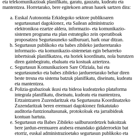
eta telekomunikazioak planifikatu, garatu, gauzatu, kudeatu eta
mantentzea. Horretarako, bere egitekoen artean hauek sartzen dira:
Euskal Autonomia Erkidegoko sektore publikoaren
segurtasunari dagokionez, eta Sailean administrazio
elektronikoa ezartze aldera, informazio- eta komunikazio-
sistemen programa eta plan estrategiko zein operatiboak
proposatzea Segurtasuneko sailburuari, hark onar ditzan.
Segurtasun publikoko eta babes zibileko jardueretarako
informazio- eta komunikazio-sistemetan egin beharreko
inbertsioak planifikatzea, eta horiek koordinatu, nola burutzen
diren gainbegiratu, ebaluatu eta kostuak aztertzea.
Segurtasun Komunikazioen Sare Ofiziala, bai eta
segurtasuneko eta babes zibileko jardueretarako behar diren
beste tresna eta sistema batzuk planifikatu, diseinatu, kudeatu
eta mantentzea.
Polizia-grabazioak ikusi eta bideoa kudeatzeko plataforma
integrala planifikatu, diseinatu, kudeatu eta mantentzea,
Ertzaintzaren Zuzendaritzak eta Segurtasuna Koordinatzeko
Zuzendaritzak beren eremuari dagokionez finkatutako
auditoria-funtzionaltasunak, protokoloak eta jarraibideak
kontuan hartuta.
Segurtasun eta Babes Zibileko sailburuordetzek bakoitzak
bere jardun-eremuaren arabera emandako gidalerroekin bat
etorriz, euskal administrazioetako segurtasun publikoko eta