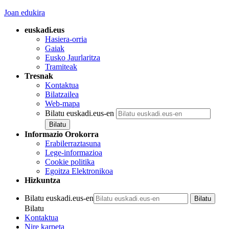
Joan edukira
euskadi.eus
Hasiera-orria
Gaiak
Eusko Jaurlaritza
Tramiteak
Tresnak
Kontaktua
Bilatzailea
Web-mapa
Bilatu euskadi.eus-en
Informazio Orokorra
Erabilerraztasuna
Lege-informazioa
Cookie politika
Egoitza Elektronikoa
Hizkuntza
Bilatu euskadi.eus-en
Bilatu
Kontaktua
Nire karpeta