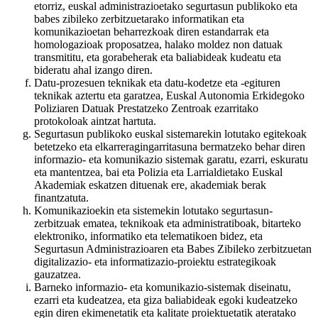
etorriz, euskal administrazioetako segurtasun publikoko eta
babes zibileko zerbitzuetarako informatikan eta
komunikazioetan beharrezkoak diren estandarrak eta
homologazioak proposatzea, halako moldez non datuak
transmititu, eta gorabeherak eta baliabideak kudeatu eta
bideratu ahal izango diren.
Datu-prozesuen teknikak eta datu-kodetze eta -egituren
teknikak aztertu eta garatzea, Euskal Autonomia Erkidegoko
Poliziaren Datuak Prestatzeko Zentroak ezarritako
protokoloak aintzat hartuta.
Segurtasun publikoko euskal sistemarekin lotutako egitekoak
betetzeko eta elkarreragingarritasuna bermatzeko behar diren
informazio- eta komunikazio sistemak garatu, ezarri, eskuratu
eta mantentzea, bai eta Polizia eta Larrialdietako Euskal
Akademiak eskatzen dituenak ere, akademiak berak
finantzatuta.
Komunikazioekin eta sistemekin lotutako segurtasun-
zerbitzuak ematea, teknikoak eta administratiboak, bitarteko
elektroniko, informatiko eta telematikoen bidez, eta
Segurtasun Administrazioaren eta Babes Zibileko zerbitzuetan
digitalizazio- eta informatizazio-proiektu estrategikoak
gauzatzea.
Barneko informazio- eta komunikazio-sistemak diseinatu,
ezarri eta kudeatzea, eta giza baliabideak egoki kudeatzeko
egin diren ekimenetatik eta kalitate proiektuetatik ateratako