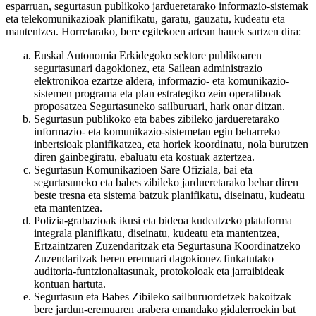
esparruan, segurtasun publikoko jardueretarako informazio-sistemak
eta telekomunikazioak planifikatu, garatu, gauzatu, kudeatu eta
mantentzea. Horretarako, bere egitekoen artean hauek sartzen dira:
Euskal Autonomia Erkidegoko sektore publikoaren
segurtasunari dagokionez, eta Sailean administrazio
elektronikoa ezartze aldera, informazio- eta komunikazio-
sistemen programa eta plan estrategiko zein operatiboak
proposatzea Segurtasuneko sailburuari, hark onar ditzan.
Segurtasun publikoko eta babes zibileko jardueretarako
informazio- eta komunikazio-sistemetan egin beharreko
inbertsioak planifikatzea, eta horiek koordinatu, nola burutzen
diren gainbegiratu, ebaluatu eta kostuak aztertzea.
Segurtasun Komunikazioen Sare Ofiziala, bai eta
segurtasuneko eta babes zibileko jardueretarako behar diren
beste tresna eta sistema batzuk planifikatu, diseinatu, kudeatu
eta mantentzea.
Polizia-grabazioak ikusi eta bideoa kudeatzeko plataforma
integrala planifikatu, diseinatu, kudeatu eta mantentzea,
Ertzaintzaren Zuzendaritzak eta Segurtasuna Koordinatzeko
Zuzendaritzak beren eremuari dagokionez finkatutako
auditoria-funtzionaltasunak, protokoloak eta jarraibideak
kontuan hartuta.
Segurtasun eta Babes Zibileko sailburuordetzek bakoitzak
bere jardun-eremuaren arabera emandako gidalerroekin bat