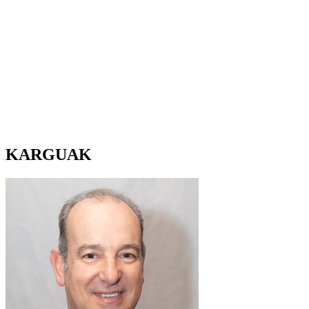
KARGUAK