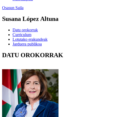
Osasun Saila
Susana López Altuna
Datu orokorrak
Curriculum
Lotutako erakundeak
Jarduera publikoa
DATU OROKORRAK