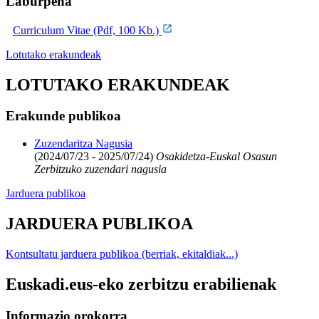
Laburpena
Curriculum Vitae (Pdf, 100 Kb.)
Lotutako erakundeak
LOTUTAKO ERAKUNDEAK
Erakunde publikoa
Zuzendaritza Nagusia
(2024/07/23 - 2025/07/24)
Osakidetza-Euskal Osasun
Zerbitzuko zuzendari nagusia
Jarduera publikoa
JARDUERA PUBLIKOA
Kontsultatu jarduera publikoa (berriak, ekitaldiak...)
Euskadi.eus-eko zerbitzu erabilienak
Informazio orokorra