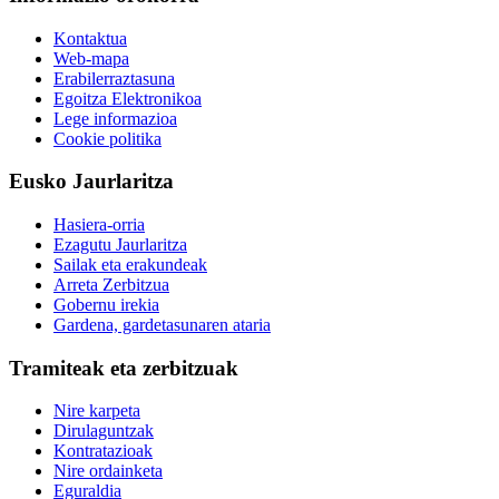
Kontaktua
Web-mapa
Erabilerraztasuna
Egoitza Elektronikoa
Lege informazioa
Cookie politika
Eusko Jaurlaritza
Hasiera-orria
Ezagutu Jaurlaritza
Sailak eta erakundeak
Arreta Zerbitzua
Gobernu irekia
Gardena, gardetasunaren ataria
Tramiteak eta zerbitzuak
Nire karpeta
Dirulaguntzak
Kontratazioak
Nire ordainketa
Eguraldia