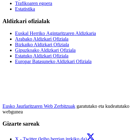
Trafikoaren egoera
Estatistika
Aldizkari ofizialak
Euskal Herriko Agintaritzaren Aldizkaria
Arabako Aldizkari Ofiziala
Bizkaiko Aldizkari Ofiziala
Gipuzkoako Aldizkari Ofiziala
Estatuko Aldizkari Ofiziala
Europar Batasuneko Aldizkari Ofiziala
Eusko Jaurlaritzaren Web Zerbitzuak
garatutako eta kudeatutako
webgunea
Gizarte sareak
X - Twitter (leiho berrian irekiko da)