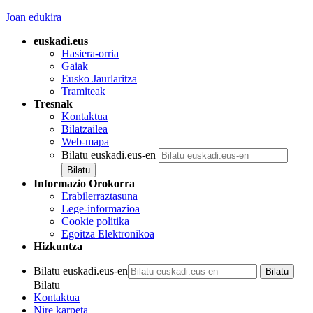
Joan edukira
euskadi.eus
Hasiera-orria
Gaiak
Eusko Jaurlaritza
Tramiteak
Tresnak
Kontaktua
Bilatzailea
Web-mapa
Bilatu euskadi.eus-en
Informazio Orokorra
Erabilerraztasuna
Lege-informazioa
Cookie politika
Egoitza Elektronikoa
Hizkuntza
Bilatu euskadi.eus-en
Bilatu
Kontaktua
Nire karpeta