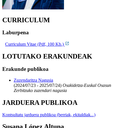
CURRICULUM
Laburpena
Curriculum Vitae (Pdf, 100 Kb.)
LOTUTAKO ERAKUNDEAK
Erakunde publikoa
Zuzendaritza Nagusia
(2024/07/23 - 2025/07/24)
Osakidetza-Euskal Osasun
Zerbitzuko zuzendari nagusia
JARDUERA PUBLIKOA
Kontsultatu jarduera publikoa (berriak, ekitaldiak...)
Susana López Altuna