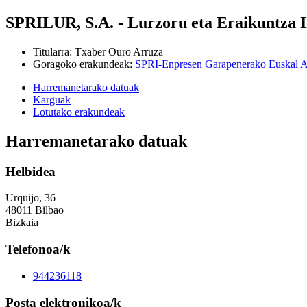
SPRILUR, S.A. - Lurzoru eta Eraikuntza I
Titularra
:
Txaber Ouro Arruza
Goragoko erakundeak
:
SPRI-Enpresen Garapenerako Euskal A
Harremanetarako datuak
Karguak
Lotutako erakundeak
Harremanetarako datuak
Helbidea
Urquijo, 36
48011 Bilbao
Bizkaia
Telefonoa/k
944236118
Posta elektronikoa/k