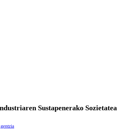
ndustriaren Sustapenerako Sozietatea
gentzia