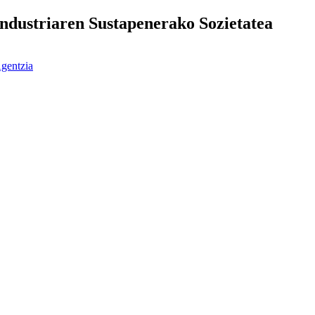
ndustriaren Sustapenerako Sozietatea
gentzia