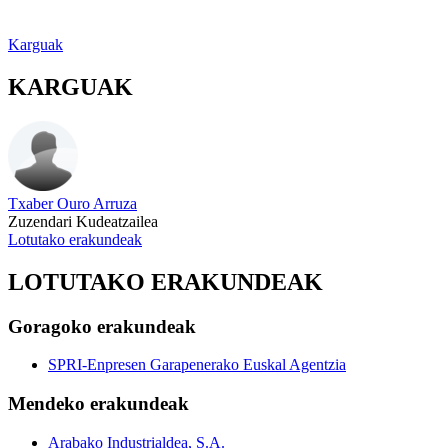
Karguak
KARGUAK
Txaber Ouro Arruza
Zuzendari Kudeatzailea
Lotutako erakundeak
LOTUTAKO ERAKUNDEAK
Goragoko erakundeak
SPRI-Enpresen Garapenerako Euskal Agentzia
Mendeko erakundeak
Arabako Industrialdea, S.A.