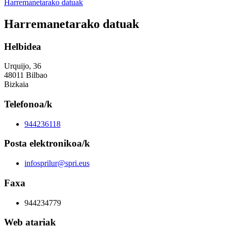
Harremanetarako datuak
Harremanetarako datuak
Helbidea
Urquijo, 36
48011 Bilbao
Bizkaia
Telefonoa/k
944236118
Posta elektronikoa/k
infosprilur@spri.eus
Faxa
944234779
Web atariak