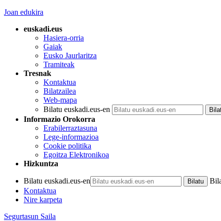
Joan edukira
euskadi.eus
Hasiera-orria
Gaiak
Eusko Jaurlaritza
Tramiteak
Tresnak
Kontaktua
Bilatzailea
Web-mapa
Bilatu euskadi.eus-en
Informazio Orokorra
Erabilerraztasuna
Lege-informazioa
Cookie politika
Egoitza Elektronikoa
Hizkuntza
Bilatu euskadi.eus-en
Bil
Kontaktua
Nire karpeta
Segurtasun Saila