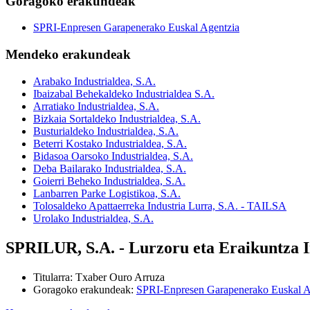
Goragoko erakundeak
SPRI-Enpresen Garapenerako Euskal Agentzia
Mendeko erakundeak
Arabako Industrialdea, S.A.
Ibaizabal Behekaldeko Industrialdea S.A.
Arratiako Industrialdea, S.A.
Bizkaia Sortaldeko Industrialdea, S.A.
Busturialdeko Industrialdea, S.A.
Beterri Kostako Industrialdea, S.A.
Bidasoa Oarsoko Industrialdea, S.A.
Deba Bailarako Industrialdea, S.A.
Goierri Beheko Industrialdea, S.A.
Lanbarren Parke Logistikoa, S.A.
Tolosaldeko Apattaerreka Industria Lurra, S.A. - TAILSA
Urolako Industrialdea, S.A.
SPRILUR, S.A. - Lurzoru eta Eraikuntza I
Titularra
:
Txaber Ouro Arruza
Goragoko erakundeak
:
SPRI-Enpresen Garapenerako Euskal A