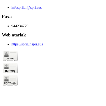
infosprilur@spri.eus
Faxa
944234779
Web atariak
https://sprilur.spri.eus