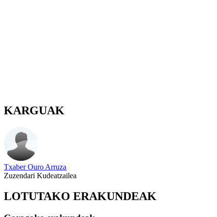
KARGUAK
Txaber Ouro Arruza
Zuzendari Kudeatzailea
LOTUTAKO ERAKUNDEAK