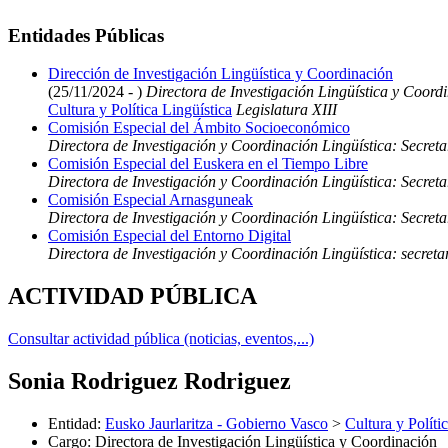
Entidades Públicas
Dirección de Investigación Lingüística y Coordinación
(25/11/2024 - )
Directora de Investigación Lingüística y Coord
Cultura y Política Lingüística
Legislatura XIII
Comisión Especial del Ámbito Socioeconómico
Directora de Investigación y Coordinación Lingüística: Secre
Comisión Especial del Euskera en el Tiempo Libre
Directora de Investigación y Coordinación Lingüística: Secret
Comisión Especial Arnasguneak
Directora de Investigación y Coordinación Lingüística: Secre
Comisión Especial del Entorno Digital
Directora de Investigación y Coordinación Lingüística: secreta
ACTIVIDAD PÚBLICA
Consultar actividad pública (noticias, eventos,...)
Sonia Rodriguez Rodriguez
Entidad
:
Eusko Jaurlaritza - Gobierno Vasco
>
Cultura y Políti
Cargo
:
Directora de Investigación Lingüística y Coordinación