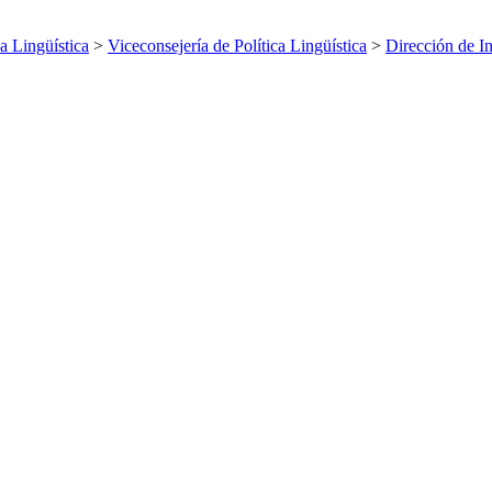
ca Lingüística
>
Viceconsejería de Política Lingüística
>
Dirección de I