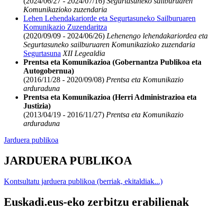
(2024/06/27 - 2024/07/16)
Segurtasuneko sailburuaren
Komunikazioko zuzendaria
Lehen Lehendakariorde eta Segurtasuneko Sailburuaren
Komunikazio Zuzendaritza
(2020/09/09 - 2024/06/26)
Lehenengo lehendakariordea eta
Segurtasuneko sailburuaren Komunikazioko zuzendaria
Segurtasuna
XII Legealdia
Prentsa eta Komunikazioa (Gobernantza Publikoa eta
Autogobernua)
(2016/11/28 - 2020/09/08)
Prentsa eta Komunikazio
arduraduna
Prentsa eta Komunikazioa (Herri Administrazioa eta
Justizia)
(2013/04/19 - 2016/11/27)
Prentsa eta Komunikazio
arduraduna
Jarduera publikoa
JARDUERA PUBLIKOA
Kontsultatu jarduera publikoa (berriak, ekitaldiak...)
Euskadi.eus-eko zerbitzu erabilienak