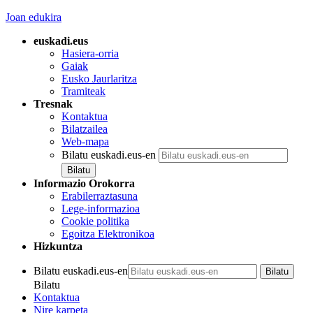
Joan edukira
euskadi.eus
Hasiera-orria
Gaiak
Eusko Jaurlaritza
Tramiteak
Tresnak
Kontaktua
Bilatzailea
Web-mapa
Bilatu euskadi.eus-en
Informazio Orokorra
Erabilerraztasuna
Lege-informazioa
Cookie politika
Egoitza Elektronikoa
Hizkuntza
Bilatu euskadi.eus-en
Bilatu
Kontaktua
Nire karpeta