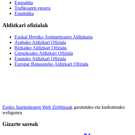
Eguraldia
Trafikoaren egoera
Estatistika
Aldizkari ofizialak
Euskal Herriko Agintaritzaren Aldizkaria
Arabako Aldizkari Ofiziala
Bizkaiko Aldizkari Ofiziala
Gipuzkoako Aldizkari Ofiziala
Estatuko Aldizkari Ofiziala
Europar Batasuneko Aldizkari Ofiziala
Eusko Jaurlaritzaren Web Zerbitzuak
garatutako eta kudeatutako
webgunea
Gizarte sareak