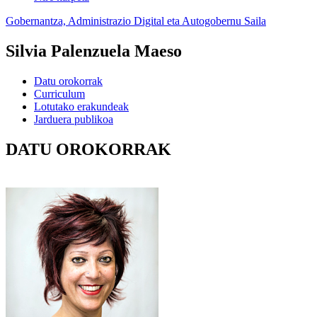
Gobernantza, Administrazio Digital eta Autogobernu Saila
Silvia Palenzuela Maeso
Datu orokorrak
Curriculum
Lotutako erakundeak
Jarduera publikoa
DATU OROKORRAK