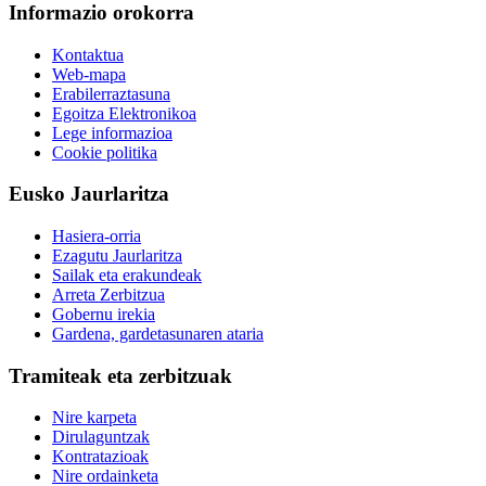
Informazio orokorra
Kontaktua
Web-mapa
Erabilerraztasuna
Egoitza Elektronikoa
Lege informazioa
Cookie politika
Eusko Jaurlaritza
Hasiera-orria
Ezagutu Jaurlaritza
Sailak eta erakundeak
Arreta Zerbitzua
Gobernu irekia
Gardena, gardetasunaren ataria
Tramiteak eta zerbitzuak
Nire karpeta
Dirulaguntzak
Kontratazioak
Nire ordainketa