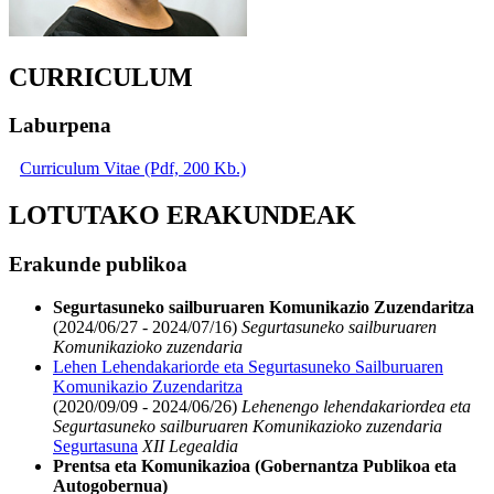
CURRICULUM
Laburpena
Curriculum Vitae (Pdf, 200 Kb.)
LOTUTAKO ERAKUNDEAK
Erakunde publikoa
Segurtasuneko sailburuaren Komunikazio Zuzendaritza
(2024/06/27 - 2024/07/16)
Segurtasuneko sailburuaren
Komunikazioko zuzendaria
Lehen Lehendakariorde eta Segurtasuneko Sailburuaren
Komunikazio Zuzendaritza
(2020/09/09 - 2024/06/26)
Lehenengo lehendakariordea eta
Segurtasuneko sailburuaren Komunikazioko zuzendaria
Segurtasuna
XII Legealdia
Prentsa eta Komunikazioa (Gobernantza Publikoa eta
Autogobernua)