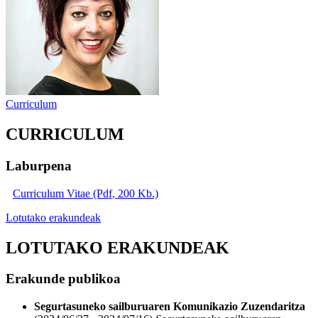
Curriculum
CURRICULUM
Laburpena
Curriculum Vitae (Pdf, 200 Kb.)
Lotutako erakundeak
LOTUTAKO ERAKUNDEAK
Erakunde publikoa
Segurtasuneko sailburuaren Komunikazio Zuzendaritza