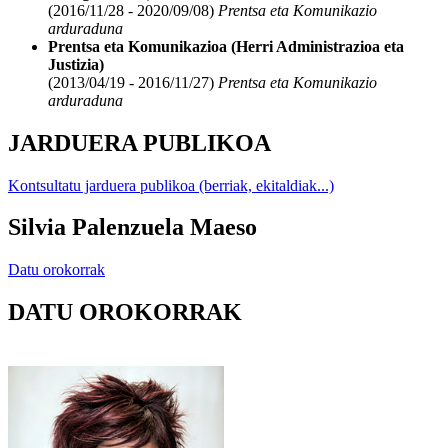
(2016/11/28 - 2020/09/08)
Prentsa eta Komunikazio
arduraduna
Prentsa eta Komunikazioa (Herri Administrazioa eta
Justizia)
(2013/04/19 - 2016/11/27)
Prentsa eta Komunikazio
arduraduna
JARDUERA PUBLIKOA
Kontsultatu jarduera publikoa (berriak, ekitaldiak...)
Silvia Palenzuela Maeso
Datu orokorrak
DATU OROKORRAK