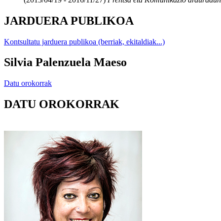
JARDUERA PUBLIKOA
Kontsultatu jarduera publikoa (berriak, ekitaldiak...)
Silvia Palenzuela Maeso
Datu orokorrak
DATU OROKORRAK