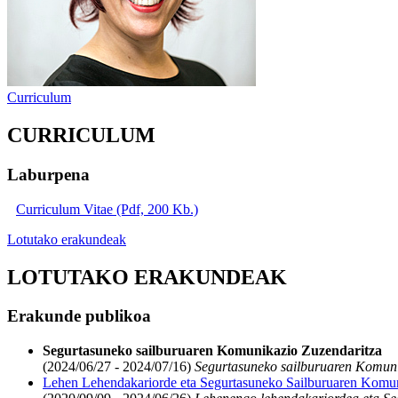
Curriculum
CURRICULUM
Laburpena
Curriculum Vitae (Pdf, 200 Kb.)
Lotutako erakundeak
LOTUTAKO ERAKUNDEAK
Erakunde publikoa
Segurtasuneko sailburuaren Komunikazio Zuzendaritza
(2024/06/27 - 2024/07/16)
Segurtasuneko sailburuaren Komuni
Lehen Lehendakariorde eta Segurtasuneko Sailburuaren Komun