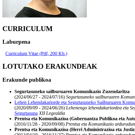
CURRICULUM
Laburpena
Curriculum Vitae (Pdf, 200 Kb.)
LOTUTAKO ERAKUNDEAK
Erakunde publikoa
Segurtasuneko sailburuaren Komunikazio Zuzendaritza
(2024/06/27 - 2024/07/16)
Segurtasuneko sailburuaren Komuni
Lehen Lehendakariorde eta Segurtasuneko Sailburuaren Komun
(2020/09/09 - 2024/06/26)
Lehenengo lehendakariordea eta Se
Segurtasuna
XII Legealdia
Prentsa eta Komunikazioa (Gobernantza Publikoa eta Aut
(2016/11/28 - 2020/09/08)
Prentsa eta Komunikazio arduradu
Prentsa eta Komunikazioa (Herri Administrazioa eta Justiz
(2013/04/19 - 2016/11/27)
Prentsa eta Komunikazio arduradu