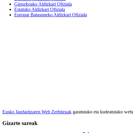
Gipuzkoako Aldizkari Ofiziala
Estatuko Aldizkari Ofiziala
Europar Batasuneko Aldizkari Ofiziala
Eusko Jaurlaritzaren Web Zerbitzuak
garatutako eta kudeatutako we
Gizarte sareak