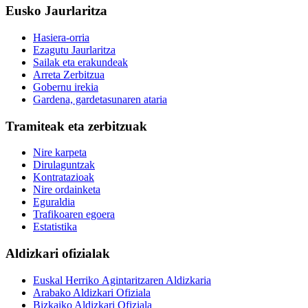
Eusko Jaurlaritza
Hasiera-orria
Ezagutu Jaurlaritza
Sailak eta erakundeak
Arreta Zerbitzua
Gobernu irekia
Gardena, gardetasunaren ataria
Tramiteak eta zerbitzuak
Nire karpeta
Dirulaguntzak
Kontratazioak
Nire ordainketa
Eguraldia
Trafikoaren egoera
Estatistika
Aldizkari ofizialak
Euskal Herriko Agintaritzaren Aldizkaria
Arabako Aldizkari Ofiziala
Bizkaiko Aldizkari Ofiziala