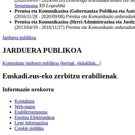
(2020/09/09 - 2024/06/26)
Lehenengo lehendakariordea eta Se
Segurtasuna
XII Legealdia
Prentsa eta Komunikazioa (Gobernantza Publikoa eta Aut
(2016/11/28 - 2020/09/08)
Prentsa eta Komunikazio arduradu
Prentsa eta Komunikazioa (Herri Administrazioa eta Justiz
(2013/04/19 - 2016/11/27)
Prentsa eta Komunikazio arduradu
Jarduera publikoa
JARDUERA PUBLIKOA
Kontsultatu jarduera publikoa (berriak, ekitaldiak...)
Euskadi.eus-eko zerbitzu erabilienak
Informazio orokorra
Kontaktua
Web-mapa
Erabilerraztasuna
Egoitza Elektronikoa
Lege informazioa
Cookie politika