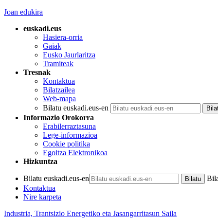
Joan edukira
euskadi.eus
Hasiera-orria
Gaiak
Eusko Jaurlaritza
Tramiteak
Tresnak
Kontaktua
Bilatzailea
Web-mapa
Bilatu euskadi.eus-en
Informazio Orokorra
Erabilerraztasuna
Lege-informazioa
Cookie politika
Egoitza Elektronikoa
Hizkuntza
Bilatu euskadi.eus-en
Bil
Kontaktua
Nire karpeta
Industria, Trantsizio Energetiko eta Jasangarritasun Saila