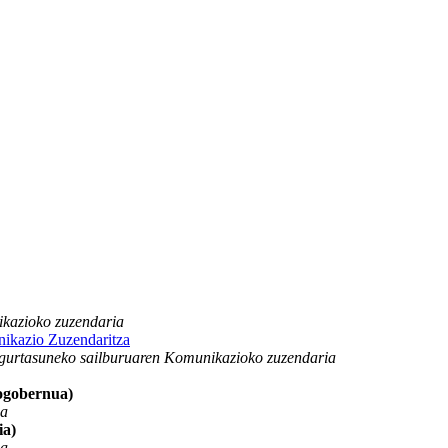
kazioko zuzendaria
ikazio Zuzendaritza
gurtasuneko sailburuaren Komunikazioko zuzendaria
ogobernua)
na
ia)
na