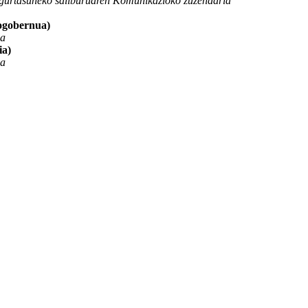
gurtasuneko sailburuaren Komunikazioko zuzendaria
ogobernua)
na
ia)
na