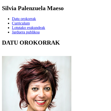
Silvia Palenzuela Maeso
Datu orokorrak
Curriculum
Lotutako erakundeak
Jarduera publikoa
DATU OROKORRAK