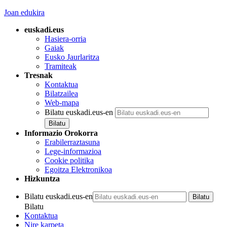
Joan edukira
euskadi.eus
Hasiera-orria
Gaiak
Eusko Jaurlaritza
Tramiteak
Tresnak
Kontaktua
Bilatzailea
Web-mapa
Bilatu euskadi.eus-en
Informazio Orokorra
Erabilerraztasuna
Lege-informazioa
Cookie politika
Egoitza Elektronikoa
Hizkuntza
Bilatu euskadi.eus-en
Bilatu
Kontaktua
Nire karpeta