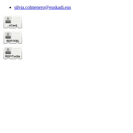
silvia.colmenero@euskadi.eus