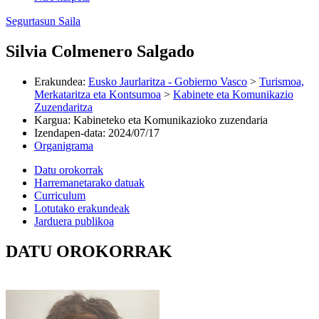
Segurtasun Saila
Silvia Colmenero Salgado
Erakundea
:
Eusko Jaurlaritza - Gobierno Vasco
>
Turismoa,
Merkataritza eta Kontsumoa
>
Kabinete eta Komunikazio
Zuzendaritza
Kargua
:
Kabineteko eta Komunikazioko zuzendaria
Izendapen-data
:
2024/07/17
Organigrama
Datu orokorrak
Harremanetarako datuak
Curriculum
Lotutako erakundeak
Jarduera publikoa
DATU OROKORRAK