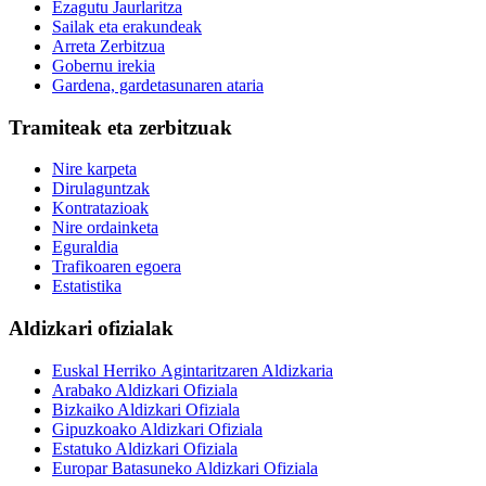
Ezagutu Jaurlaritza
Sailak eta erakundeak
Arreta Zerbitzua
Gobernu irekia
Gardena, gardetasunaren ataria
Tramiteak eta zerbitzuak
Nire karpeta
Dirulaguntzak
Kontratazioak
Nire ordainketa
Eguraldia
Trafikoaren egoera
Estatistika
Aldizkari ofizialak
Euskal Herriko Agintaritzaren Aldizkaria
Arabako Aldizkari Ofiziala
Bizkaiko Aldizkari Ofiziala
Gipuzkoako Aldizkari Ofiziala
Estatuko Aldizkari Ofiziala
Europar Batasuneko Aldizkari Ofiziala