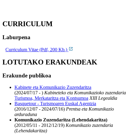
CURRICULUM
Laburpena
Curriculum Vitae (Pdf, 200 Kb.)
LOTUTAKO ERAKUNDEAK
Erakunde publikoa
Kabinete eta Komunikazio Zuzendaritza
(2024/07/17 - )
Kabineteko eta Komunikazioko zuzendaria
Turismoa, Merkataritza eta Kontsumoa
XIII Legealdia
Basquetour - Turismoaren Euskal Agentzia
(2016/12/07 - 2024/07/16)
Prentsa eta Komunikazio
arduraduna
Komunikazio Zuzendaritza (Lehendakaritza)
(2012/05/11 - 2012/12/19)
Komunikazio zuzendaria
(Lehendakaritza)