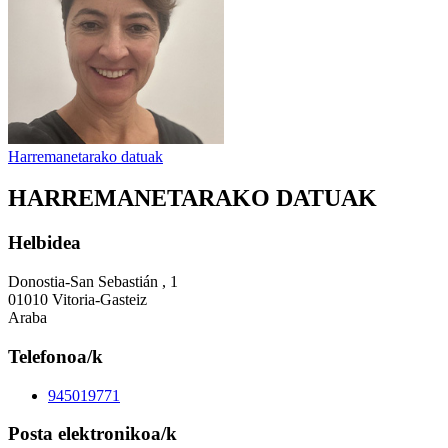
Harremanetarako datuak
HARREMANETARAKO DATUAK
Helbidea
Donostia-San Sebastián , 1
01010 Vitoria-Gasteiz
Araba
Telefonoa/k
945019771
Posta elektronikoa/k