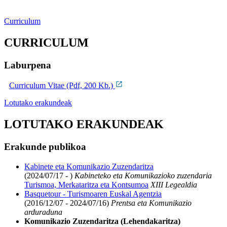
Curriculum
CURRICULUM
Laburpena
Curriculum Vitae (Pdf, 200 Kb.)
Lotutako erakundeak
LOTUTAKO ERAKUNDEAK
Erakunde publikoa
Kabinete eta Komunikazio Zuzendaritza
(2024/07/17 - )
Kabineteko eta Komunikazioko zuzendaria
Turismoa, Merkataritza eta Kontsumoa
XIII Legealdia
Basquetour - Turismoaren Euskal Agentzia
(2016/12/07 - 2024/07/16)
Prentsa eta Komunikazio
arduraduna
Komunikazio Zuzendaritza (Lehendakaritza)