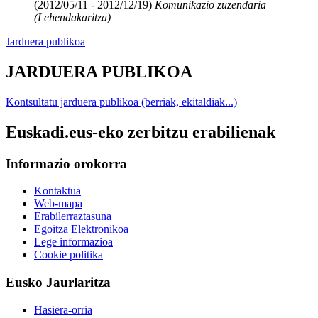
(2012/05/11 - 2012/12/19)
Komunikazio zuzendaria
(Lehendakaritza)
Jarduera publikoa
JARDUERA PUBLIKOA
Kontsultatu jarduera publikoa (berriak, ekitaldiak...)
Euskadi.eus-eko zerbitzu erabilienak
Informazio orokorra
Kontaktua
Web-mapa
Erabilerraztasuna
Egoitza Elektronikoa
Lege informazioa
Cookie politika
Eusko Jaurlaritza
Hasiera-orria