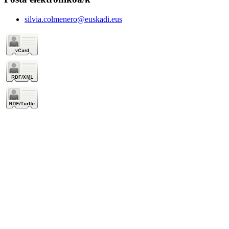
silvia.colmenero@euskadi.eus