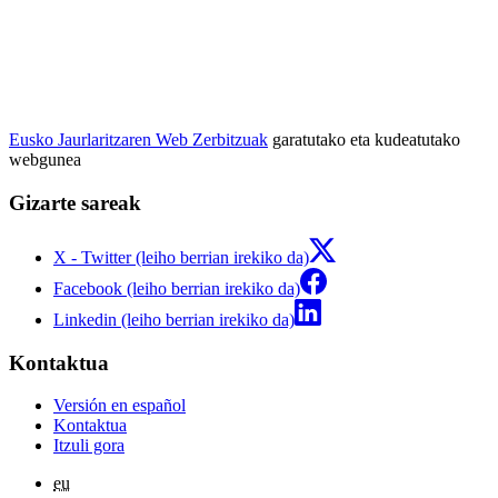
Eusko Jaurlaritzaren Web Zerbitzuak
garatutako eta kudeatutako
webgunea
Gizarte sareak
X - Twitter (leiho berrian irekiko da)
Facebook (leiho berrian irekiko da)
Linkedin (leiho berrian irekiko da)
Kontaktua
Versión en español
Kontaktua
Itzuli gora
eu