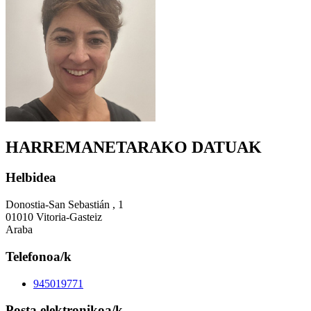
HARREMANETARAKO DATUAK
Helbidea
Donostia-San Sebastián , 1
01010 Vitoria-Gasteiz
Araba
Telefonoa/k
945019771
Posta elektronikoa/k