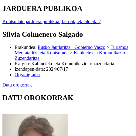
JARDUERA PUBLIKOA
Kontsultatu jarduera publikoa (berriak, ekitaldiak...)
Silvia Colmenero Salgado
Erakundea
:
Eusko Jaurlaritza - Gobierno Vasco
>
Turismoa,
Merkataritza eta Kontsumoa
>
Kabinete eta Komunikazio
Zuzendaritza
Kargua
:
Kabineteko eta Komunikazioko zuzendaria
Izendapen-data
:
2024/07/17
Organigrama
Datu orokorrak
DATU OROKORRAK