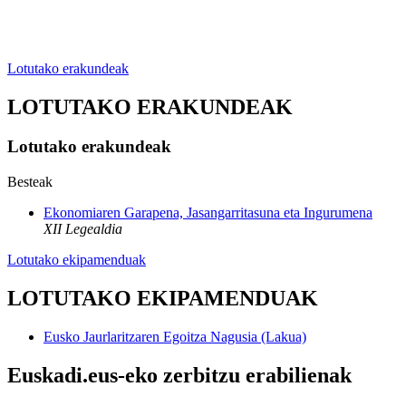
Lotutako erakundeak
LOTUTAKO ERAKUNDEAK
Lotutako erakundeak
Besteak
Ekonomiaren Garapena, Jasangarritasuna eta Ingurumena
XII Legealdia
Lotutako ekipamenduak
LOTUTAKO EKIPAMENDUAK
Eusko Jaurlaritzaren Egoitza Nagusia (Lakua)
Euskadi.eus-eko zerbitzu erabilienak