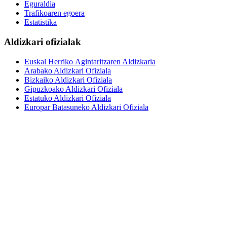
Eguraldia
Trafikoaren egoera
Estatistika
Aldizkari ofizialak
Euskal Herriko Agintaritzaren Aldizkaria
Arabako Aldizkari Ofiziala
Bizkaiko Aldizkari Ofiziala
Gipuzkoako Aldizkari Ofiziala
Estatuko Aldizkari Ofiziala
Europar Batasuneko Aldizkari Ofiziala