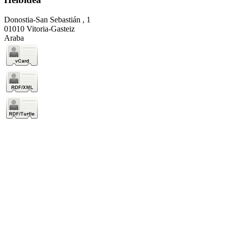
Donostia-San Sebastián , 1
01010 Vitoria-Gasteiz
Araba