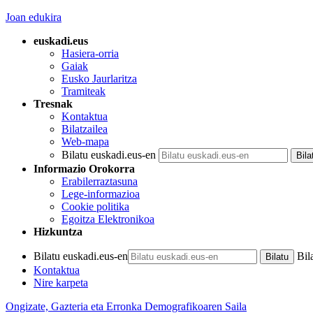
Joan edukira
euskadi.eus
Hasiera-orria
Gaiak
Eusko Jaurlaritza
Tramiteak
Tresnak
Kontaktua
Bilatzailea
Web-mapa
Bilatu euskadi.eus-en
Informazio Orokorra
Erabilerraztasuna
Lege-informazioa
Cookie politika
Egoitza Elektronikoa
Hizkuntza
Bilatu euskadi.eus-en
Bil
Kontaktua
Nire karpeta
Ongizate, Gazteria eta Erronka Demografikoaren Saila