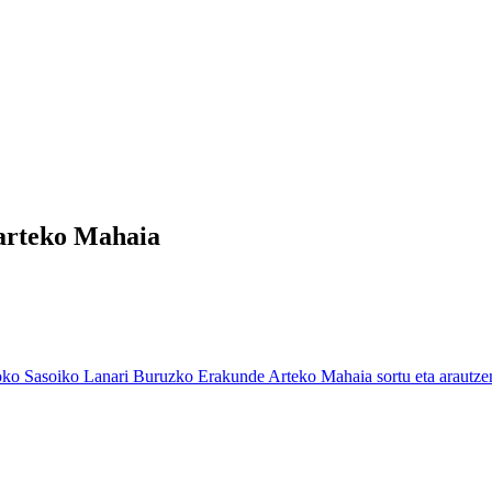
arteko Mahaia
 Sasoiko Lanari Buruzko Erakunde Arteko Mahaia sortu eta arautze