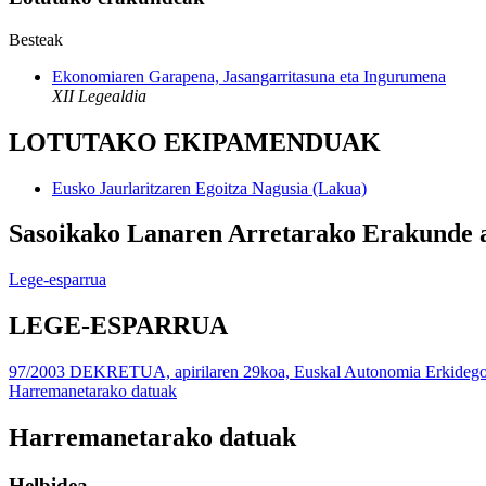
Besteak
Ekonomiaren Garapena, Jasangarritasuna eta Ingurumena
XII Legealdia
LOTUTAKO EKIPAMENDUAK
Eusko Jaurlaritzaren Egoitza Nagusia (Lakua)
Sasoikako Lanaren Arretarako Erakunde 
Lege-esparrua
LEGE-ESPARRUA
97/2003 DEKRETUA, apirilaren 29koa, Euskal Autonomia Erkidegoko
Harremanetarako datuak
Harremanetarako datuak
Helbidea