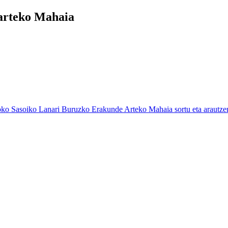
arteko Mahaia
 Sasoiko Lanari Buruzko Erakunde Arteko Mahaia sortu eta arautze