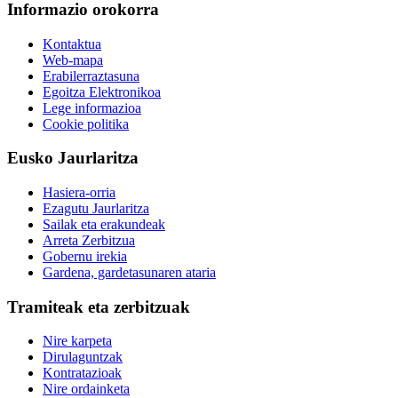
Informazio orokorra
Kontaktua
Web-mapa
Erabilerraztasuna
Egoitza Elektronikoa
Lege informazioa
Cookie politika
Eusko Jaurlaritza
Hasiera-orria
Ezagutu Jaurlaritza
Sailak eta erakundeak
Arreta Zerbitzua
Gobernu irekia
Gardena, gardetasunaren ataria
Tramiteak eta zerbitzuak
Nire karpeta
Dirulaguntzak
Kontratazioak
Nire ordainketa