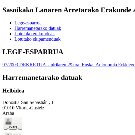
Sasoikako Lanaren Arretarako Erakunde 
Lege-esparrua
Harremanetarako datuak
Lotutako erakundeak
Lotutako ekipamenduak
LEGE-ESPARRUA
97/2003 DEKRETUA, apirilaren 29koa, Euskal Autonomia Erkidegoko
Harremanetarako datuak
Helbidea
Donostia-San Sebastián , 1
01010 Vitoria-Gasteiz
Araba