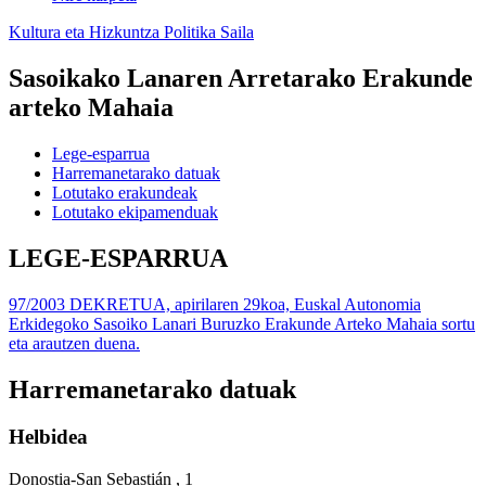
Kultura eta Hizkuntza Politika Saila
Sasoikako Lanaren Arretarako Erakunde
arteko Mahaia
Lege-esparrua
Harremanetarako datuak
Lotutako erakundeak
Lotutako ekipamenduak
LEGE-ESPARRUA
97/2003 DEKRETUA, apirilaren 29koa, Euskal Autonomia
Erkidegoko Sasoiko Lanari Buruzko Erakunde Arteko Mahaia sortu
eta arautzen duena.
Harremanetarako datuak
Helbidea
Donostia-San Sebastián , 1