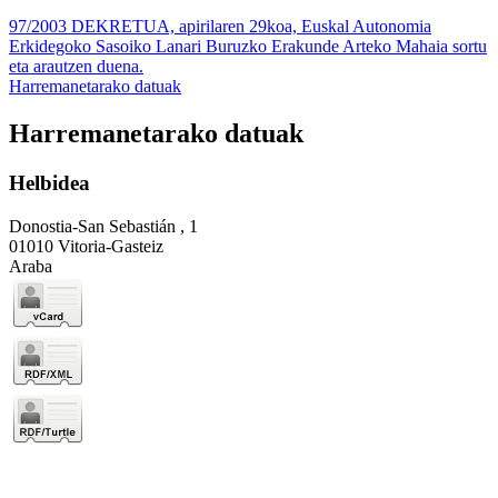
97/2003 DEKRETUA, apirilaren 29koa, Euskal Autonomia
Erkidegoko Sasoiko Lanari Buruzko Erakunde Arteko Mahaia sortu
eta arautzen duena.
Harremanetarako datuak
Harremanetarako datuak
Helbidea
Donostia-San Sebastián , 1
01010 Vitoria-Gasteiz
Araba