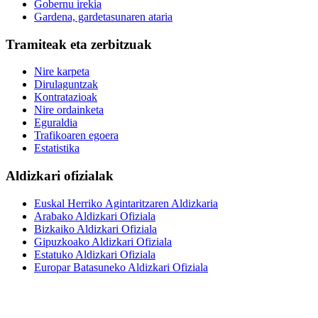
Gobernu irekia
Gardena, gardetasunaren ataria
Tramiteak eta zerbitzuak
Nire karpeta
Dirulaguntzak
Kontratazioak
Nire ordainketa
Eguraldia
Trafikoaren egoera
Estatistika
Aldizkari ofizialak
Euskal Herriko Agintaritzaren Aldizkaria
Arabako Aldizkari Ofiziala
Bizkaiko Aldizkari Ofiziala
Gipuzkoako Aldizkari Ofiziala
Estatuko Aldizkari Ofiziala
Europar Batasuneko Aldizkari Ofiziala