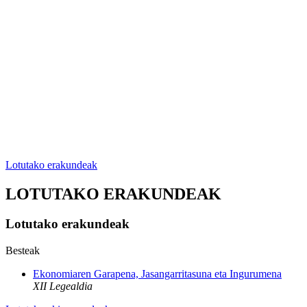
Lotutako erakundeak
LOTUTAKO ERAKUNDEAK
Lotutako erakundeak
Besteak
Ekonomiaren Garapena, Jasangarritasuna eta Ingurumena
XII Legealdia