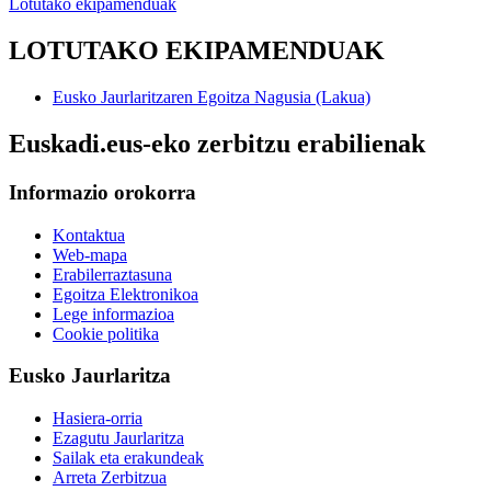
Lotutako ekipamenduak
LOTUTAKO EKIPAMENDUAK
Eusko Jaurlaritzaren Egoitza Nagusia (Lakua)
Euskadi.eus-eko zerbitzu erabilienak
Informazio orokorra
Kontaktua
Web-mapa
Erabilerraztasuna
Egoitza Elektronikoa
Lege informazioa
Cookie politika
Eusko Jaurlaritza
Hasiera-orria
Ezagutu Jaurlaritza
Sailak eta erakundeak
Arreta Zerbitzua