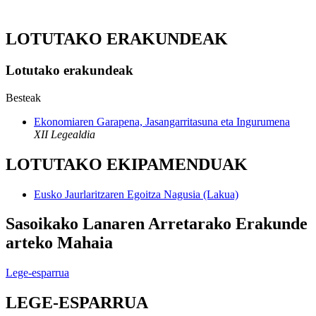
LOTUTAKO ERAKUNDEAK
Lotutako erakundeak
Besteak
Ekonomiaren Garapena, Jasangarritasuna eta Ingurumena
XII Legealdia
LOTUTAKO EKIPAMENDUAK
Eusko Jaurlaritzaren Egoitza Nagusia (Lakua)
Sasoikako Lanaren Arretarako Erakunde
arteko Mahaia
Lege-esparrua
LEGE-ESPARRUA