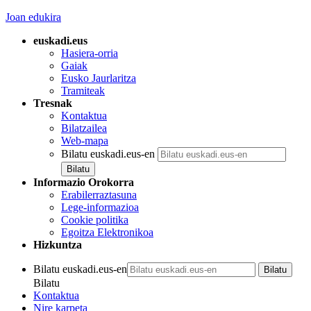
Joan edukira
euskadi.eus
Hasiera-orria
Gaiak
Eusko Jaurlaritza
Tramiteak
Tresnak
Kontaktua
Bilatzailea
Web-mapa
Bilatu euskadi.eus-en
Informazio Orokorra
Erabilerraztasuna
Lege-informazioa
Cookie politika
Egoitza Elektronikoa
Hizkuntza
Bilatu euskadi.eus-en
Bilatu
Kontaktua
Nire karpeta