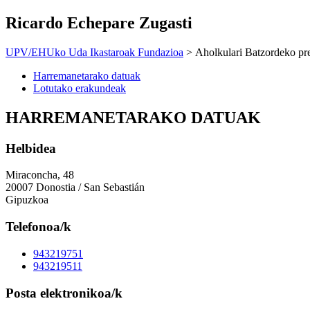
Ricardo Echepare Zugasti
UPV/EHUko Uda Ikastaroak Fundazioa
> Aholkulari Batzordeko pre
Harremanetarako datuak
Lotutako erakundeak
HARREMANETARAKO DATUAK
Helbidea
Miraconcha, 48
20007 Donostia / San Sebastián
Gipuzkoa
Telefonoa/k
943219751
943219511
Posta elektronikoa/k