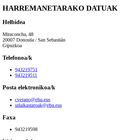
HARREMANETARAKO DATUAK
Helbidea
Miraconcha, 48
20007 Donostia / San Sebastián
Gipuzkoa
Telefonoa/k
943219751
943219511
Posta elektronikoa/k
cverano@ehu.eus
udaikastaroak@ehu.eus
Faxa
943219598