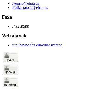
cverano@ehu.eus
udaikastaroak@ehu.eus
Faxa
943219598
Web atariak
http://www.ehu.eus/cursosverano