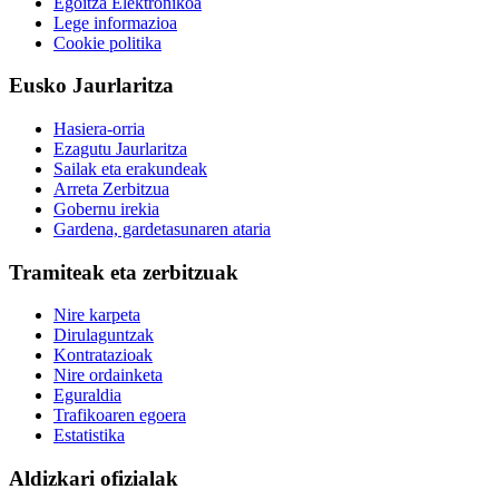
Egoitza Elektronikoa
Lege informazioa
Cookie politika
Eusko Jaurlaritza
Hasiera-orria
Ezagutu Jaurlaritza
Sailak eta erakundeak
Arreta Zerbitzua
Gobernu irekia
Gardena, gardetasunaren ataria
Tramiteak eta zerbitzuak
Nire karpeta
Dirulaguntzak
Kontratazioak
Nire ordainketa
Eguraldia
Trafikoaren egoera
Estatistika
Aldizkari ofizialak