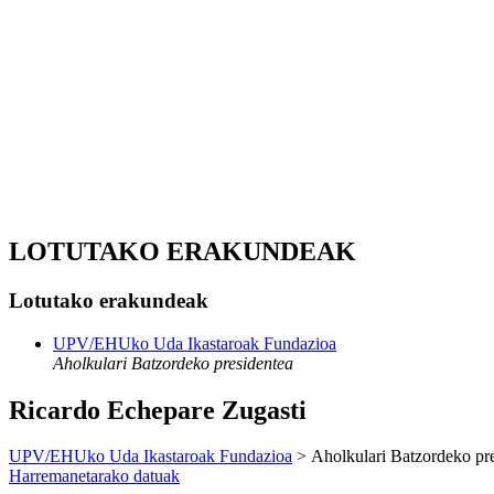
LOTUTAKO ERAKUNDEAK
Lotutako erakundeak
UPV/EHUko Uda Ikastaroak Fundazioa
Aholkulari Batzordeko presidentea
Ricardo Echepare Zugasti
UPV/EHUko Uda Ikastaroak Fundazioa
> Aholkulari Batzordeko pre
Harremanetarako datuak