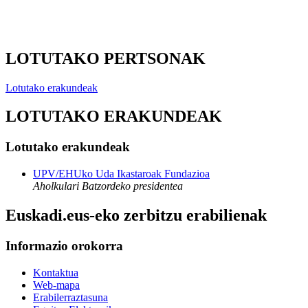
LOTUTAKO PERTSONAK
Lotutako erakundeak
LOTUTAKO ERAKUNDEAK
Lotutako erakundeak
UPV/EHUko Uda Ikastaroak Fundazioa
Aholkulari Batzordeko presidentea
Euskadi.eus-eko zerbitzu erabilienak
Informazio orokorra
Kontaktua
Web-mapa
Erabilerraztasuna