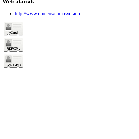
Web atariak
http://www.ehu.eus/cursosverano