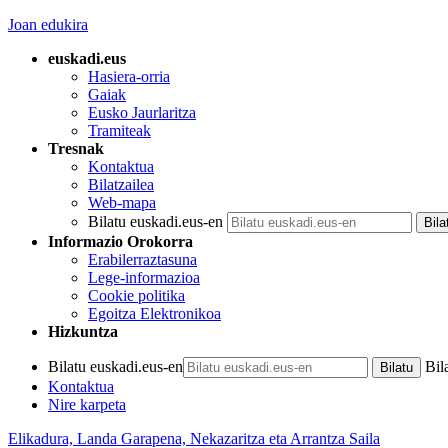
Joan edukira
euskadi.eus
Hasiera-orria
Gaiak
Eusko Jaurlaritza
Tramiteak
Tresnak
Kontaktua
Bilatzailea
Web-mapa
Bilatu euskadi.eus-en
Informazio Orokorra
Erabilerraztasuna
Lege-informazioa
Cookie politika
Egoitza Elektronikoa
Hizkuntza
Bilatu euskadi.eus-en
Bil
Kontaktua
Nire karpeta
Elikadura, Landa Garapena, Nekazaritza eta Arrantza Saila