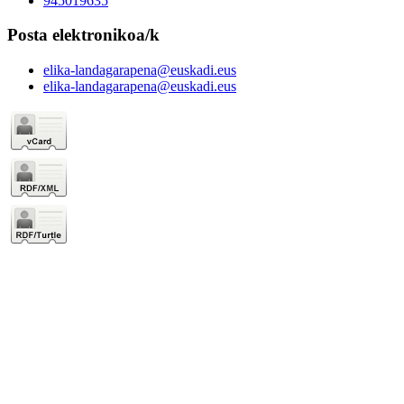
945019635
Posta elektronikoa/k
elika-landagarapena@euskadi.eus
elika-landagarapena@euskadi.eus