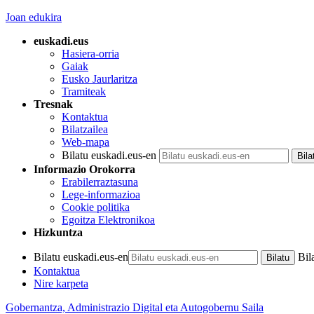
Joan edukira
euskadi.eus
Hasiera-orria
Gaiak
Eusko Jaurlaritza
Tramiteak
Tresnak
Kontaktua
Bilatzailea
Web-mapa
Bilatu euskadi.eus-en
Informazio Orokorra
Erabilerraztasuna
Lege-informazioa
Cookie politika
Egoitza Elektronikoa
Hizkuntza
Bilatu euskadi.eus-en
Bil
Kontaktua
Nire karpeta
Gobernantza, Administrazio Digital eta Autogobernu Saila