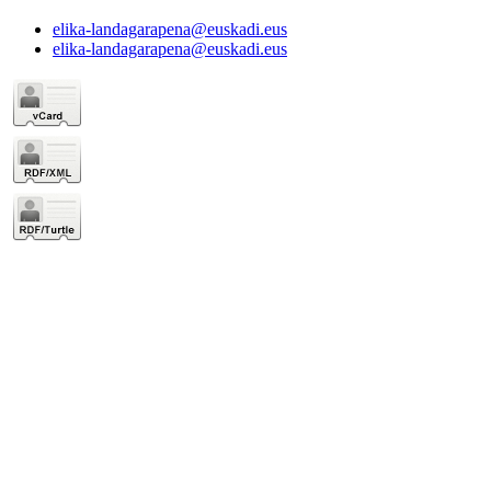
elika-landagarapena@euskadi.eus
elika-landagarapena@euskadi.eus