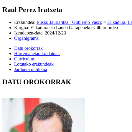
Raul Perez Iratxeta
Erakundea
:
Eusko Jaurlaritza - Gobierno Vasco
>
Elikadura, L
Kargua
:
Elikadura eta Landa Garapeneko sailburuordea
Izendapen-data
:
2024/12/23
Organigrama
Datu orokorrak
Harremanetarako datuak
Curriculum
Lotutako erakundeak
Jarduera publikoa
DATU OROKORRAK