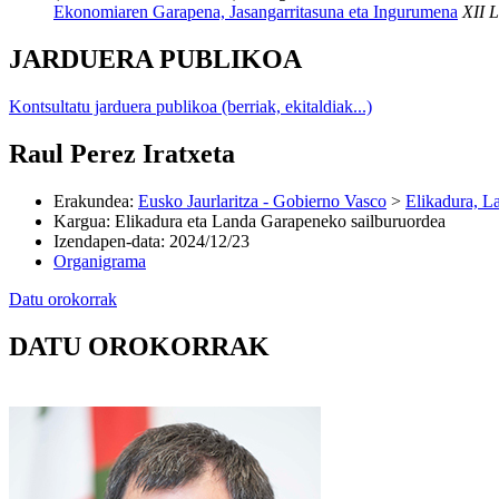
Ekonomiaren Garapena, Jasangarritasuna eta Ingurumena
XII L
JARDUERA PUBLIKOA
Kontsultatu jarduera publikoa (berriak, ekitaldiak...)
Raul Perez Iratxeta
Erakundea
:
Eusko Jaurlaritza - Gobierno Vasco
>
Elikadura, L
Kargua
:
Elikadura eta Landa Garapeneko sailburuordea
Izendapen-data
:
2024/12/23
Organigrama
Datu orokorrak
DATU OROKORRAK