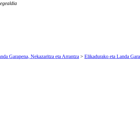
egealdia
anda Garapena, Nekazaritza eta Arrantza
>
Elikadurako eta Landa Gara