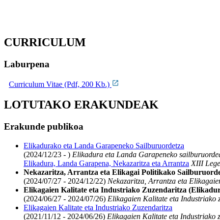
CURRICULUM
Laburpena
Curriculum Vitae (Pdf, 200 Kb.)
LOTUTAKO ERAKUNDEAK
Erakunde publikoa
Elikadurako eta Landa Garapeneko Sailburuordetza
(2024/12/23 - )
Elikadura eta Landa Garapeneko sailburuorde
Elikadura, Landa Garapena, Nekazaritza eta Arrantza
XIII Lege
Nekazaritza, Arrantza eta Elikagai Politikako Sailburuor
(2024/07/27 - 2024/12/22)
Nekazaritza, Arrantza eta Elikagaie
Elikagaien Kalitate eta Industriako Zuzendaritza (Elikad
(2024/06/27 - 2024/07/26)
Elikagaien Kalitate eta Industriako
Elikagaien Kalitate eta Industriako Zuzendaritza
(2021/11/12 - 2024/06/26)
Elikagaien Kalitate eta Industriako 