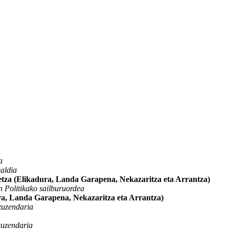
a
aldia
detza (Elikadura, Landa Garapena, Nekazaritza eta Arrantza)
n Politikako sailburuordea
ura, Landa Garapena, Nekazaritza eta Arrantza)
 zuzendaria
zuzendaria