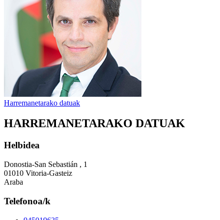
Harremanetarako datuak
HARREMANETARAKO DATUAK
Helbidea
Donostia-San Sebastián , 1
01010 Vitoria-Gasteiz
Araba
Telefonoa/k