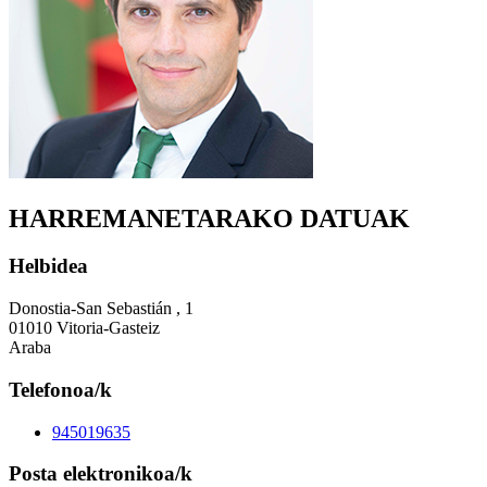
HARREMANETARAKO DATUAK
Helbidea
Donostia-San Sebastián , 1
01010 Vitoria-Gasteiz
Araba
Telefonoa/k
945019635
Posta elektronikoa/k