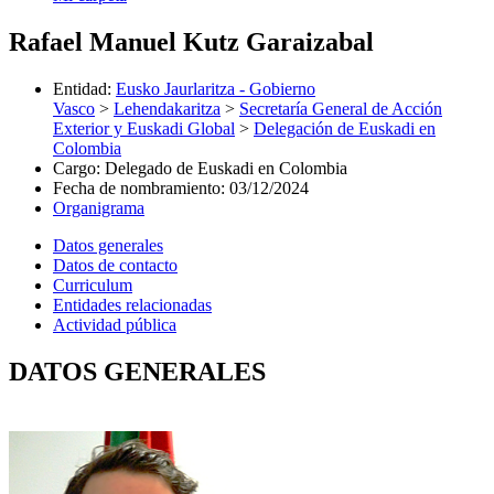
Rafael Manuel Kutz Garaizabal
Entidad
:
Eusko Jaurlaritza - Gobierno
Vasco
>
Lehendakaritza
>
Secretaría General de Acción
Exterior y Euskadi Global
>
Delegación de Euskadi en
Colombia
Cargo
:
Delegado de Euskadi en Colombia
Fecha de nombramiento
:
03/12/2024
Organigrama
Datos generales
Datos de contacto
Curriculum
Entidades relacionadas
Actividad pública
DATOS GENERALES