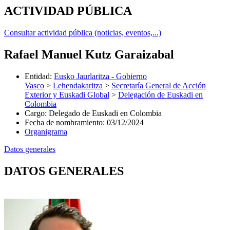
ACTIVIDAD PÚBLICA
Consultar actividad pública (noticias, eventos,...)
Rafael Manuel Kutz Garaizabal
Entidad
:
Eusko Jaurlaritza - Gobierno
Vasco
>
Lehendakaritza
>
Secretaría General de Acción
Exterior y Euskadi Global
>
Delegación de Euskadi en
Colombia
Cargo
:
Delegado de Euskadi en Colombia
Fecha de nombramiento
:
03/12/2024
Organigrama
Datos generales
DATOS GENERALES